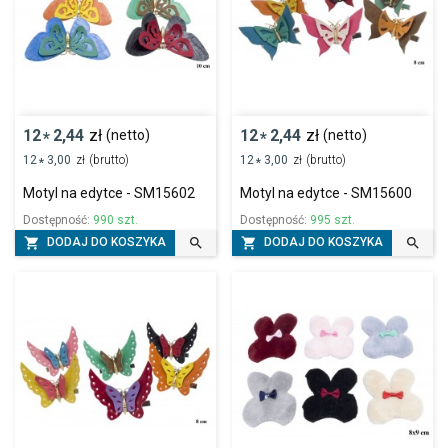
12
2,44
zł
12
2,44
zł
(netto)
(netto)
*
*
12
3,00
zł
(brutto)
12
3,00
zł
(brutto)
*
*
Motyl na edytce - SM15602
Motyl na edytce - SM15600
Dostępność:
990 szt.
Dostępność:
995 szt.




DODAJ DO KOSZYKA
DODAJ DO KOSZYKA