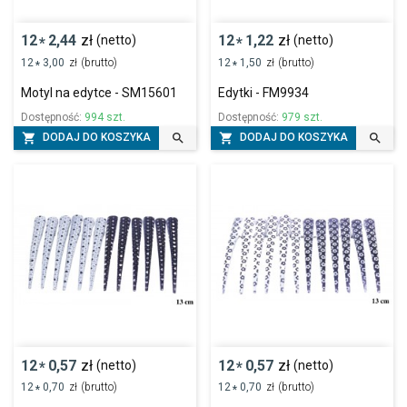
12
2,44
zł
12
1,22
zł
(netto)
(netto)
*
*
12
3,00
zł
(brutto)
12
1,50
zł
(brutto)
*
*
Motyl na edytce - SM15601
Edytki - FM9934
Dostępność:
994 szt.
Dostępność:
979 szt.




DODAJ DO KOSZYKA
DODAJ DO KOSZYKA
12
0,57
zł
12
0,57
zł
(netto)
(netto)
*
*
12
0,70
zł
(brutto)
12
0,70
zł
(brutto)
*
*