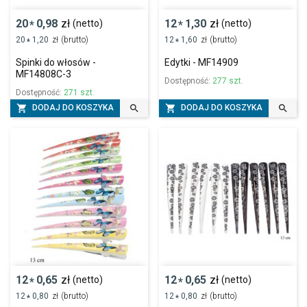
20
0,98
zł
12
1,30
zł
(netto)
(netto)
*
*
20
1,20
zł
(brutto)
12
1,60
zł
(brutto)
*
*
Spinki do włosów -
Edytki - MF14909
MF14808C-3
Dostępność:
277 szt.
Dostępność:
271 szt.




DODAJ DO KOSZYKA
DODAJ DO KOSZYKA
12
0,65
zł
12
0,65
zł
(netto)
(netto)
*
*
12
0,80
zł
(brutto)
12
0,80
zł
(brutto)
*
*