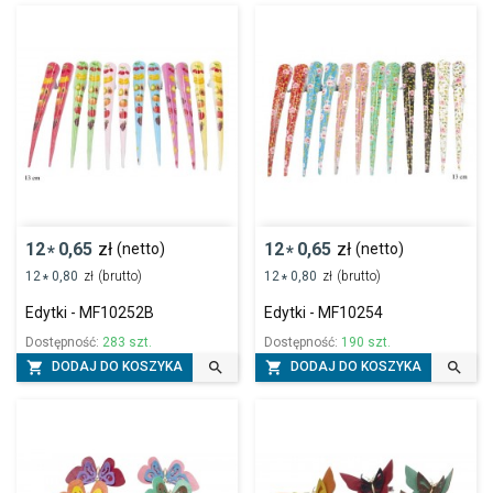
12
0,65
zł
12
0,65
zł
(netto)
(netto)
*
*
12
0,80
zł
(brutto)
12
0,80
zł
(brutto)
*
*
Edytki - MF10252B
Edytki - MF10254
Dostępność:
283 szt.
Dostępność:
190 szt.




DODAJ DO KOSZYKA
DODAJ DO KOSZYKA