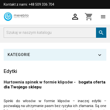
Kontakt z nami: +48 509 336 704

shopping_cart



KATEGORIE
Edytki
Hurtownia spinek w formie klipsów -
b
ogata
o
ferta
dla Twojego
s
klepu
Spinki do włosów w formie klipsów – inaczej edytki –
pozwalają na utrzymanie pasm bez ryzyka ich złamania. Są one