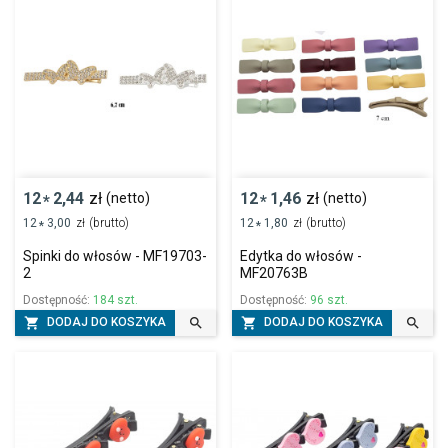
12
2,44
zł
12
1,46
zł
(netto)
(netto)
*
*
12
3,00
zł
(brutto)
12
1,80
zł
(brutto)
*
*
Spinki do włosów - MF19703-
Edytka do włosów -
2
MF20763B
Dostępność:
184 szt.
Dostępność:
96 szt.




DODAJ DO KOSZYKA
DODAJ DO KOSZYKA