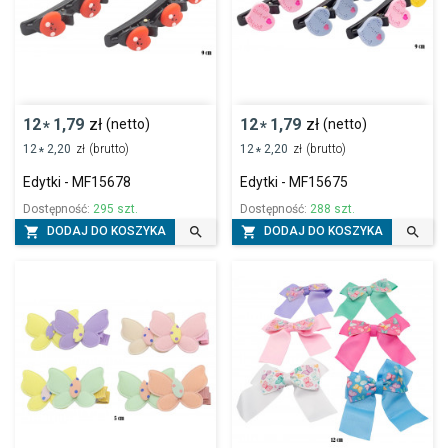
12
1,79
zł
12
1,79
zł
(netto)
(netto)
*
*
12
2,20
zł
(brutto)
12
2,20
zł
(brutto)
*
*
Edytki - MF15678
Edytki - MF15675
Dostępność:
295 szt.
Dostępność:
288 szt.




DODAJ DO KOSZYKA
DODAJ DO KOSZYKA