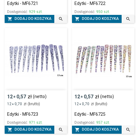
Edytki - MF6721
Edytki - MF6722
Dostępność:
929 szt.
Dostępność:
950 szt.




DODAJ DO KOSZYKA
DODAJ DO KOSZYKA
12
0,57
zł
12
0,57
zł
(netto)
(netto)
*
*
12
0,70
zł
(brutto)
12
0,70
zł
(brutto)
*
*
Edytki - MF6723
Edytki - MF6725
Dostępność:
971 szt.
Dostępność:
957 szt.




DODAJ DO KOSZYKA
DODAJ DO KOSZYKA