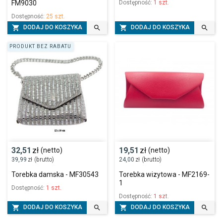
Dostępność:
1 szt.
FM9030
Dostępność:
25 szt.




DODAJ DO KOSZYKA
DODAJ DO KOSZYKA
PRODUKT BEZ RABATU
32,51
zł
19,51
zł
(netto)
(netto)
39,99
zł
(brutto)
24,00
zł
(brutto)
Torebka damska - MF30543
Torebka wizytowa - MF2169-
1
Dostępność:
1 szt.
Dostępność:
1 szt.




DODAJ DO KOSZYKA
DODAJ DO KOSZYKA