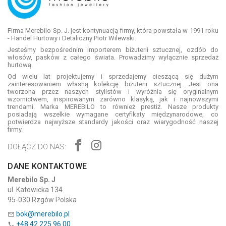
Firma Merebilo Sp. J. jest kontynuacją firmy, która powstała w 1991 roku
- Handel Hurtowy i Detaliczny Piotr Wilewski.
Jesteśmy bezpośrednim importerem biżuterii sztucznej, ozdób do
włosów, pasków z całego świata. Prowadzimy wyłącznie sprzedaż
hurtową.
Od wielu lat projektujemy i sprzedajemy cieszącą się dużym
zainteresowaniem własną kolekcję biżuterii sztucznej. Jest ona
tworzona przez naszych stylistów i wyróżnia się oryginalnym
wzornictwem, inspirowanym zarówno klasyką, jak i najnowszymi
trendami. Marka MEREBILO to również prestiż. Nasze produkty
posiadają wszelkie wymagane certyfikaty międzynarodowe, co
potwierdza najwyższe standardy jakości oraz wiarygodność naszej
firmy.
DOŁĄCZ DO NAS:
DANE KONTAKTOWE
Merebilo Sp. J
ul. Katowicka 134
95-030 Rzgów Polska
bok@merebilo.pl

+48 42 225 96 00
