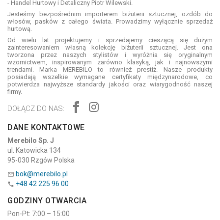
- Handel Hurtowy i Detaliczny Piotr Wilewski.
Jesteśmy bezpośrednim importerem biżuterii sztucznej, ozdób do
włosów, pasków z całego świata. Prowadzimy wyłącznie sprzedaż
hurtową.
Od wielu lat projektujemy i sprzedajemy cieszącą się dużym
zainteresowaniem własną kolekcję biżuterii sztucznej. Jest ona
tworzona przez naszych stylistów i wyróżnia się oryginalnym
wzornictwem, inspirowanym zarówno klasyką, jak i najnowszymi
trendami. Marka MEREBILO to również prestiż. Nasze produkty
posiadają wszelkie wymagane certyfikaty międzynarodowe, co
potwierdza najwyższe standardy jakości oraz wiarygodność naszej
firmy.
DOŁĄCZ DO NAS:
DANE KONTAKTOWE
Merebilo Sp. J
ul. Katowicka 134
95-030 Rzgów Polska
bok@merebilo.pl

+48 42 225 96 00

GODZINY OTWARCIA
Pon-Pt: 7:00 – 15:00