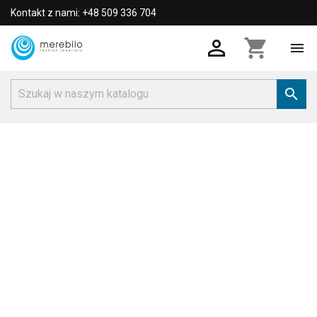
Kontakt z nami: +48 509 336 704

shopping_cart

