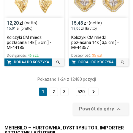
12,20
zł
15,45
zł
(netto)
(netto)
15,01
zł
(brutto)
19,00
zł
(brutto)
Kolczyki CM miedź
Kolczyki CM miedź
pozłacana 14k [ 5 cm ] -
pozłacana 14k [ 3,5 cm ] -
MF44185
MF44357
Dostępność:
46 szt.
Dostępność:
35 szt.




DODAJ DO KOSZYKA
DODAJ DO KOSZYKA
Pokazano 1-24 z 12480 pozycji

1
2
3
…
520

Powrót do góry
MEREBILO – HURTOWNIA, DYSTRYBUTOR, IMPORTER
SZTUCZNEJ BIŻUTERII