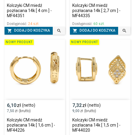
Kolczyki CM miedź
Kolczyki CM miedź
pozłacana 14k [ 4 cm ] -
pozłacana 14k [ 2,7 cm ] -
MF44351
MF44335
Dostępność:
24 szt.
Dostępność:
60 szt.




DODAJ DO KOSZYKA
DODAJ DO KOSZYKA
NOWY PRODUKT
NOWY PRODUKT
6,10
zł
7,32
zł
(netto)
(netto)
7,50
zł
(brutto)
9,00
zł
(brutto)
Kolczyki CM miedź
Kolczyki CM miedź
pozłacana 14k [ 1,6 cm ] -
pozłacana 14k [ 1,5 cm ] -
MF44226
MF44020