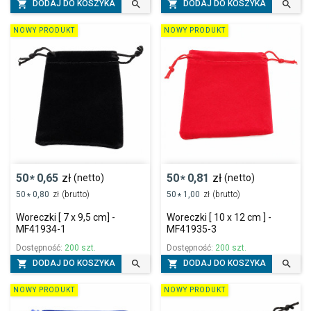




DODAJ DO KOSZYKA
DODAJ DO KOSZYKA
NOWY PRODUKT
NOWY PRODUKT
50
0,65
zł
50
0,81
zł
(netto)
(netto)
*
*
50
0,80
zł
(brutto)
50
1,00
zł
(brutto)
*
*
Woreczki [ 7 x 9,5 cm] -
Woreczki [ 10 x 12 cm ] -
MF41934-1
MF41935-3
Dostępność:
200 szt.
Dostępność:
200 szt.




DODAJ DO KOSZYKA
DODAJ DO KOSZYKA
NOWY PRODUKT
NOWY PRODUKT