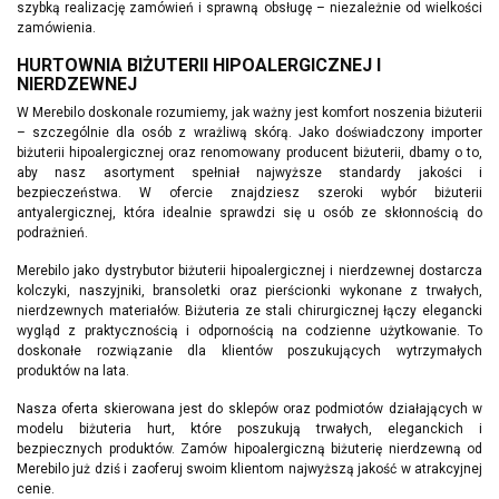
szybką realizację zamówień i sprawną obsługę – niezależnie od wielkości
zamówienia.
HURTOWNIA BIŻUTERII HIPOALERGICZNEJ I
NIERDZEWNEJ
W Merebilo doskonale rozumiemy, jak ważny jest komfort noszenia biżuterii
– szczególnie dla osób z wrażliwą skórą. Jako doświadczony importer
biżuterii hipoalergicznej oraz renomowany producent biżuterii, dbamy o to,
aby nasz asortyment spełniał najwyższe standardy jakości i
bezpieczeństwa. W ofercie znajdziesz szeroki wybór biżuterii
antyalergicznej, która idealnie sprawdzi się u osób ze skłonnością do
podrażnień.
Merebilo jako dystrybutor biżuterii hipoalergicznej i nierdzewnej dostarcza
kolczyki, naszyjniki, bransoletki oraz pierścionki wykonane z trwałych,
nierdzewnych materiałów. Biżuteria ze stali chirurgicznej łączy elegancki
wygląd z praktycznością i odpornością na codzienne użytkowanie. To
doskonałe rozwiązanie dla klientów poszukujących wytrzymałych
produktów na lata.
Nasza oferta skierowana jest do sklepów oraz podmiotów działających w
modelu biżuteria hurt, które poszukują trwałych, eleganckich i
bezpiecznych produktów. Zamów hipoalergiczną biżuterię nierdzewną od
Merebilo już dziś i zaoferuj swoim klientom najwyższą jakość w atrakcyjnej
cenie.