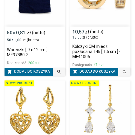
10,57
zł
(netto)
50
0,81
zł
(netto)
*
13,00
zł
(brutto)
50
1,00
zł
(brutto)
*
Kolczyki CM miedź
Woreczki [ 9 x 12 cm ] -
pozłacana 14k [ 1,5 cm ] -
MF37880-3
MF44005
Dostępność:
200 szt.
Dostępność:
47 szt.




DODAJ DO KOSZYKA
DODAJ DO KOSZYKA
NOWY PRODUKT
NOWY PRODUKT