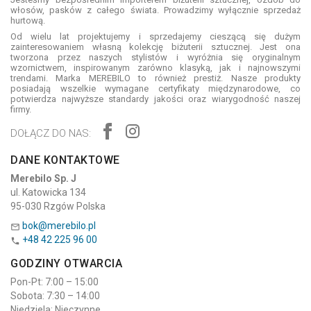
włosów, pasków z całego świata. Prowadzimy wyłącznie sprzedaż
hurtową.
Od wielu lat projektujemy i sprzedajemy cieszącą się dużym
zainteresowaniem własną kolekcję biżuterii sztucznej. Jest ona
tworzona przez naszych stylistów i wyróżnia się oryginalnym
wzornictwem, inspirowanym zarówno klasyką, jak i najnowszymi
trendami. Marka MEREBILO to również prestiż. Nasze produkty
posiadają wszelkie wymagane certyfikaty międzynarodowe, co
potwierdza najwyższe standardy jakości oraz wiarygodność naszej
firmy.
DOŁĄCZ DO NAS:
DANE KONTAKTOWE
Merebilo Sp. J
ul. Katowicka 134
95-030 Rzgów Polska
bok@merebilo.pl

+48 42 225 96 00

GODZINY OTWARCIA
Pon-Pt: 7:00 – 15:00
Sobota: 7:30 – 14:00
Niedziela: Nieczynne