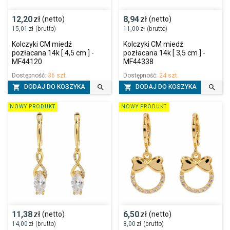
12,20
zł
8,94
zł
(netto)
(netto)
15,01
zł
(brutto)
11,00
zł
(brutto)
Kolczyki CM miedź
Kolczyki CM miedź
pozłacana 14k [ 4,5 cm ] -
pozłacana 14k [ 3,5 cm ] -
MF44120
MF44338
Dostępność:
36 szt.
Dostępność:
24 szt.




DODAJ DO KOSZYKA
DODAJ DO KOSZYKA
NOWY PRODUKT
NOWY PRODUKT
11,38
zł
6,50
zł
(netto)
(netto)
14,00
zł
(brutto)
8,00
zł
(brutto)