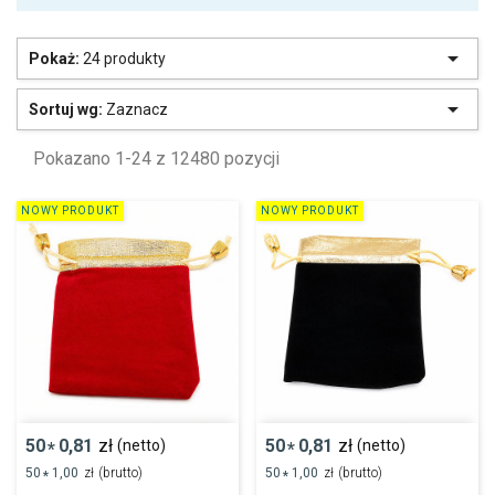

Pokaż:
24 produkty

Sortuj wg:
Zaznacz
Pokazano 1-24 z 12480 pozycji
NOWY PRODUKT
NOWY PRODUKT
50
0,81
zł
50
0,81
zł
(netto)
(netto)
*
*
50
1,00
zł
(brutto)
50
1,00
zł
(brutto)
*
*