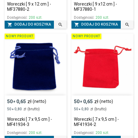
Woreczki [ 9 x 12 cm ] -
Woreczki [ 9 x12 cm ] -
MF37880-2
MF37880-1
Dostępność:
200 szt.
Dostępność:
200 szt.




DODAJ DO KOSZYKA
DODAJ DO KOSZYKA
NOWY PRODUKT
NOWY PRODUKT
50
0,65
zł
50
0,65
zł
(netto)
(netto)
*
*
50
0,80
zł
(brutto)
50
0,80
zł
(brutto)
*
*
Woreczki [ 7 x 9,5 cm ] -
Woreczki [ 7 x 9,5 cm ] -
MF41934-3
MF41934-2
Dostępność:
200 szt.
Dostępność:
200 szt.