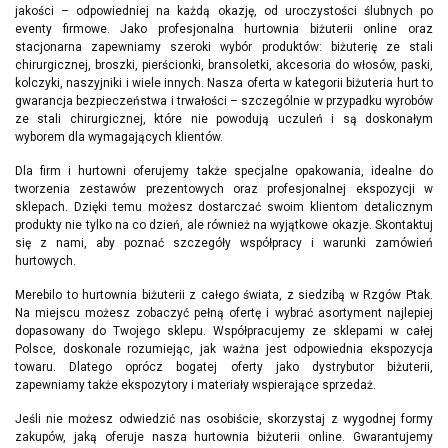
jakości – odpowiedniej na każdą okazję, od uroczystości ślubnych po
eventy firmowe. Jako profesjonalna hurtownia biżuterii online oraz
stacjonarna zapewniamy szeroki wybór produktów: biżuterię ze stali
chirurgicznej, broszki, pierścionki, bransoletki, akcesoria do włosów, paski,
kolczyki, naszyjniki i wiele innych. Nasza oferta w kategorii biżuteria hurt to
gwarancja bezpieczeństwa i trwałości – szczególnie w przypadku wyrobów
ze stali chirurgicznej, które nie powodują uczuleń i są doskonałym
wyborem dla wymagających klientów.
Dla firm i hurtowni oferujemy także specjalne opakowania, idealne do
tworzenia zestawów prezentowych oraz profesjonalnej ekspozycji w
sklepach. Dzięki temu możesz dostarczać swoim klientom detalicznym
produkty nie tylko na co dzień, ale również na wyjątkowe okazje. Skontaktuj
się z nami, aby poznać szczegóły współpracy i warunki zamówień
hurtowych.
Merebilo to hurtownia biżuterii z całego świata, z siedzibą w Rzgów Ptak.
Na miejscu możesz zobaczyć pełną ofertę i wybrać asortyment najlepiej
dopasowany do Twojego sklepu. Współpracujemy ze sklepami w całej
Polsce, doskonale rozumiejąc, jak ważna jest odpowiednia ekspozycja
towaru. Dlatego oprócz bogatej oferty jako dystrybutor biżuterii,
zapewniamy także ekspozytory i materiały wspierające sprzedaż.
Jeśli nie możesz odwiedzić nas osobiście, skorzystaj z wygodnej formy
zakupów, jaką oferuje nasza hurtownia biżuterii online. Gwarantujemy