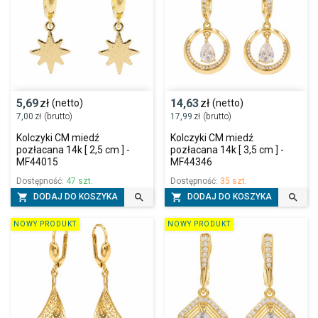
5,69
zł
14,63
zł
(netto)
(netto)
7,00
zł
(brutto)
17,99
zł
(brutto)
Kolczyki CM miedź
Kolczyki CM miedź
pozłacana 14k [ 2,5 cm ] -
pozłacana 14k [ 3,5 cm ] -
MF44015
MF44346
Dostępność:
47 szt.
Dostępność:
35 szt.




DODAJ DO KOSZYKA
DODAJ DO KOSZYKA
NOWY PRODUKT
NOWY PRODUKT