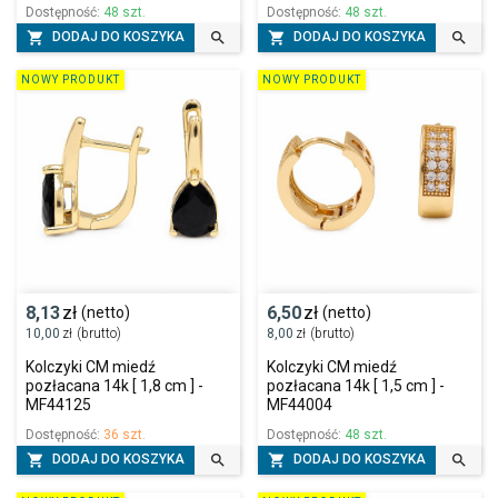
Dostępność:
48 szt.
Dostępność:
48 szt.




DODAJ DO KOSZYKA
DODAJ DO KOSZYKA
NOWY PRODUKT
NOWY PRODUKT
8,13
zł
6,50
zł
(netto)
(netto)
10,00
zł
(brutto)
8,00
zł
(brutto)
Kolczyki CM miedź
Kolczyki CM miedź
pozłacana 14k [ 1,8 cm ] -
pozłacana 14k [ 1,5 cm ] -
MF44125
MF44004
Dostępność:
36 szt.
Dostępność:
48 szt.




DODAJ DO KOSZYKA
DODAJ DO KOSZYKA