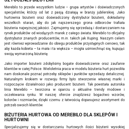
Merebilo to przede wszystkim ludzie – grupa artystów i doświadczonych
specjalistów, którzy od lat z pasją działają w branży jubilerskiej. Jako
hurtownia biżuterii oraz doświadczony dystrybutor biżuterii, dokładamy
wszelkich starań, aby do jak najszerszego grona odbiorców trafiała
biżuteria najwyższej jakości. Zajmujemy się sprzedażą i dostarczaniem na
rynek produktów od wiodących marek z całego świata. Merebilo to oficjalny
dystrybutor znanych producentów, m.in. takich jak Xuping. Naszym celem
jest również wprowadzanie do obiegu produktów przystępnych cenowo, tak
aby każda kobieta – ta mała i ta większa – mogła uśmiechnąć się, kupując
swoją wymarzoną biżuterię.
Jako importer biżuterii zdobyliśmy bogate doświadczenie oraz zaufanie
klientów w całej Polsce. Wieloletnia praca w modelu biżuteria hurt pozwoliła
nam doskonale poznać potrzeby sklepów i punktów sprzedaży detalicznej.
Naturalnym krokiem w rozwoju firmy było stworzenie własnej marki i
rozpoczęcie działalności jako producent biżuterii. Tak powstała autorska
linia Merebilo – tworzona w oparciu o aktualne trendy modowe i
oczekiwania rynku. W naszej ofercie znajdziesz bogactwo wzorów,
kolorów i rozmiarów, dzięki czemu z łatwością dopasujesz asortyment do
potrzeb swoich klientów.
BIŻUTERIA HURTOWA OD MEREBILO DLA SKLEPÓW I
HURTOWNI
Specjalizujemy się w dostarczaniu hurtowych ilości biżuterii wysokiej