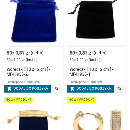
50
0,81
zł
50
0,81
zł
(netto)
(netto)
*
*
50
1,00
zł
(brutto)
50
1,00
zł
(brutto)
*
*
Woreczki [ 10 x 12 cm ] -
Woreczki [ 10 x 12 cm ] -
MF41935-2
MF41935-1
Dostępność:
200 szt.
Dostępność:
200 szt.




DODAJ DO KOSZYKA
DODAJ DO KOSZYKA
NOWY PRODUKT
NOWY PRODUKT