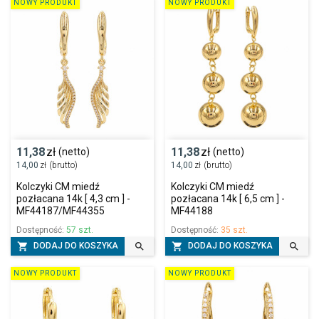
NOWY PRODUKT
NOWY PRODUKT
11,38
zł
11,38
zł
(netto)
(netto)
14,00
zł
(brutto)
14,00
zł
(brutto)
Kolczyki CM miedź
Kolczyki CM miedź
pozłacana 14k [ 4,3 cm ] -
pozłacana 14k [ 6,5 cm ] -
MF44187/MF44355
MF44188
Dostępność:
57 szt.
Dostępność:
35 szt.




DODAJ DO KOSZYKA
DODAJ DO KOSZYKA
NOWY PRODUKT
NOWY PRODUKT