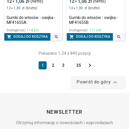
12
1,06
zł
12
1,06
zł
(netto)
(netto)
*
*
12
1,30
zł
(brutto)
12
1,30
zł
(brutto)
*
*
Gumki do włosów - owijka -
Gumki do włosów - owijka -
MF41655A
MF41655B
Dostępność:
114 szt.
Dostępność:
111 szt.




DODAJ DO KOSZYKA
DODAJ DO KOSZYKA
Pokazano 1-24 z 840 pozycji

1
2
3
…
35

Powrót do góry
NEWSLETTER
Otrzymuj informację o nowościach i wyprzedażach