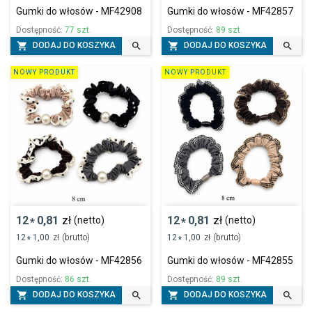
Gumki do włosów - MF42908
Gumki do włosów - MF42857
Dostępność:
77 szt.
Dostępność:
89 szt.




DODAJ DO KOSZYKA
DODAJ DO KOSZYKA
NOWY PRODUKT
NOWY PRODUKT
12
0,81
zł
12
0,81
zł
(netto)
(netto)
*
*
12
1,00
zł
(brutto)
12
1,00
zł
(brutto)
*
*
Gumki do włosów - MF42856
Gumki do włosów - MF42855
Dostępność:
86 szt.
Dostępność:
89 szt.




DODAJ DO KOSZYKA
DODAJ DO KOSZYKA