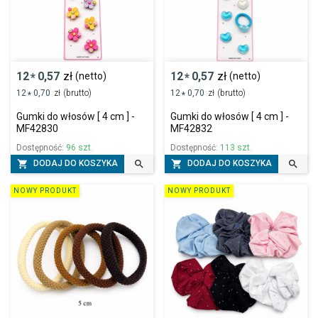
12
0,57
zł
12
0,57
zł
(netto)
(netto)
*
*
12
0,70
zł
(brutto)
12
0,70
zł
(brutto)
*
*
Gumki do włosów [ 4 cm ] -
Gumki do włosów [ 4 cm ] -
MF42830
MF42832
Dostępność:
96 szt.
Dostępność:
113 szt.




DODAJ DO KOSZYKA
DODAJ DO KOSZYKA
NOWY PRODUKT
NOWY PRODUKT