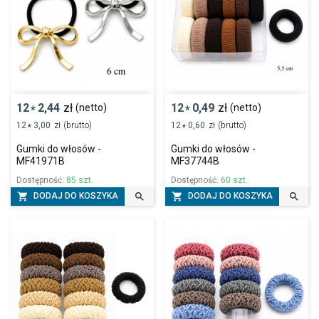
12
2,44
zł
12
0,49
zł
(netto)
(netto)
*
*
12
3,00
zł
(brutto)
12
0,60
zł
(brutto)
*
*
Gumki do włosów -
Gumki do włosów -
MF41971B
MF37744B
Dostępność:
85 szt.
Dostępność:
60 szt.




DODAJ DO KOSZYKA
DODAJ DO KOSZYKA