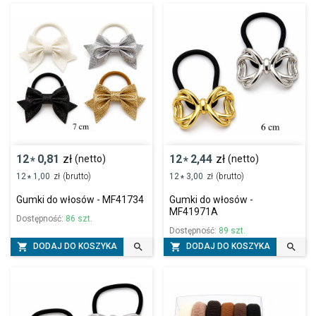
12
0,81
zł
12
2,44
zł
(netto)
(netto)
*
*
12
1,00
zł
(brutto)
12
3,00
zł
(brutto)
*
*
Gumki do włosów - MF41734
Gumki do włosów -
MF41971A
Dostępność:
86 szt.
Dostępność:
89 szt.




DODAJ DO KOSZYKA
DODAJ DO KOSZYKA