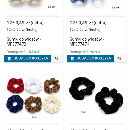
12
0,49
zł
12
0,49
zł
(netto)
(netto)
*
*
12
0,60
zł
(brutto)
12
0,60
zł
(brutto)
*
*
Gumki do włosów -
Gumki do włosów -
MF37747B
MF37747K
Dostępność:
104 szt.
Dostępność:
96 szt.




DODAJ DO KOSZYKA
DODAJ DO KOSZYKA