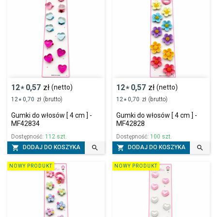
12
0,57
zł
12
0,57
zł
(netto)
(netto)
*
*
12
0,70
zł
(brutto)
12
0,70
zł
(brutto)
*
*
Gumki do włosów [ 4 cm ] -
Gumki do włosów [ 4 cm ] -
MF42834
MF42828
Dostępność:
112 szt.
Dostępność:
100 szt.




DODAJ DO KOSZYKA
DODAJ DO KOSZYKA
NOWY PRODUKT
NOWY PRODUKT