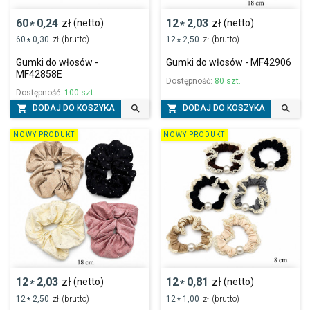
60
0,24
zł
12
2,03
zł
(netto)
(netto)
*
*
60
0,30
zł
(brutto)
12
2,50
zł
(brutto)
*
*
Gumki do włosów -
Gumki do włosów - MF42906
MF42858E
Dostępność:
80 szt.
Dostępność:
100 szt.




DODAJ DO KOSZYKA
DODAJ DO KOSZYKA
NOWY PRODUKT
NOWY PRODUKT
12
2,03
zł
12
0,81
zł
(netto)
(netto)
*
*
12
2,50
zł
(brutto)
12
1,00
zł
(brutto)
*
*