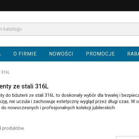
A
O FIRMIE
NOWOŚCI
PROMOCJE
RAB
i 316L
enty ze stali 316L
y do biżuterii ze stali 316L to doskonały wybór dla trwałej i bezpiecz
ozję, nie uczula i zachowuje estetyczny wygląd przez długi czas. W o
 do nowoczesnych i profesjonalnych kolekcji jubilerskich.
4 produktów.