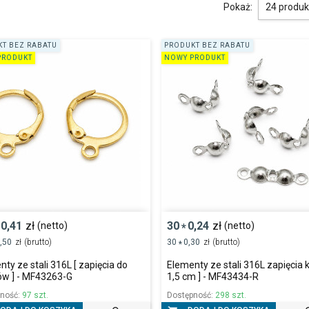
Pokaż:
24 produ
T BEZ RABATU
PRODUKT BEZ RABATU
PRODUKT
NOWY PRODUKT
0,41
zł
30
0,24
zł
(netto)
(netto)
*
,50
zł
(brutto)
30
0,30
zł
(brutto)
*
ty ze stali 316L [ zapięcia do
Elementy ze stali 316L zapięcia k
ów ] - MF43263-G
1,5 cm ] - MF43434-R
pność:
97 szt.
Dostępność:
298 szt.