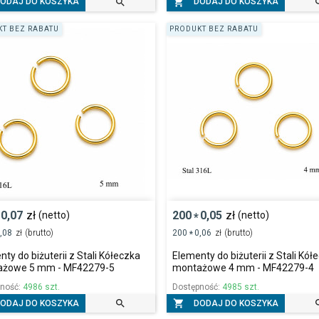


ODAJ DO KOSZYKA
DODAJ DO KOSZYKA
T BEZ RABATU
PRODUKT BEZ RABATU
0,07
zł
200
0,05
zł
(netto)
(netto)
*
,08
zł
(brutto)
200
0,06
zł
(brutto)
*
ty do biżuterii z Stali Kółeczka
Elementy do biżuterii z Stali Kół
ażowe 5 mm - MF42279-5
montażowe 4 mm - MF42279-4
pność:
4986 szt.
Dostępność:
4985 szt.


ODAJ DO KOSZYKA
DODAJ DO KOSZYKA