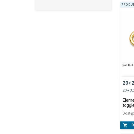
PRODUK
20
2
*
20
3,
*
Elemen
toggl
Dostę

D