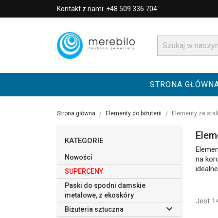
Kontakt z nami: +48 509 336 704
STRONA GŁÓWN
Strona główna
Elementy do biżuterii
Elementy ze stal
Elem
KATEGORIE
Element
Nowości
na kor
idealne
SUPERCENY
Paski do spodni damskie
metalowe, z ekoskóry
Jest 1

Biżuteria sztuczna