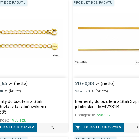
T BEZ RABATU
PRODUKT BEZ RABATU
,65
zł
20
0,33
zł
(netto)
(netto)
*
80
zł
(brutto)
20
0,40
zł
(brutto)
*
ty do biżuterii z Stali
Elementy do biżuterii z Stali Szpi
łużka z karabińczykiem -
jubilerskie - MF42281B
585
Dostępność:
5983 szt.
pność:
1958 szt.


ODAJ DO KOSZYKA
DODAJ DO KOSZYKA