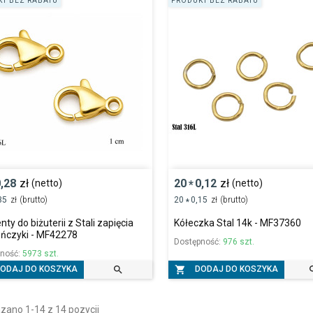
T BEZ RABATU
PRODUKT BEZ RABATU
,28
zł
20
0,12
zł
(netto)
(netto)
*
35
zł
(brutto)
20
0,15
zł
(brutto)
*
ty do biżuterii z Stali zapięcia
Kółeczka Stal 14k - MF37360
ińczyki - MF42278
Dostępność:
976 szt.
pność:
5973 szt.


ODAJ DO KOSZYKA
DODAJ DO KOSZYKA
zano 1-14 z 14 pozycji