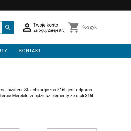

shopping_cart
Twoje konto

Koszyk
Zaloguj/Zarejestruj
ATY
KONTAKT
nej biżuterii. Stal chirurgiczna 316L jest odporna
fercie Merebilo znajdziesz elementy ze stali 316L