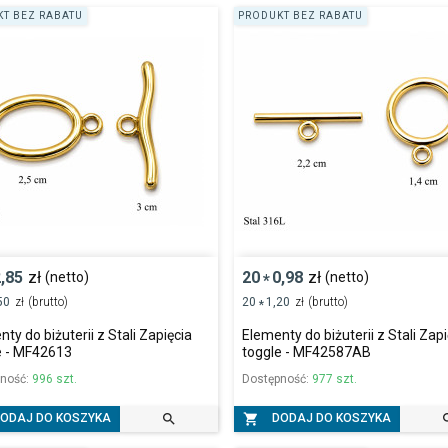
T BEZ RABATU
PRODUKT BEZ RABATU
,85
zł
20
0,98
zł
(netto)
(netto)
*
50
zł
(brutto)
20
1,20
zł
(brutto)
*
ty do biżuterii z Stali Zapięcia
Elementy do biżuterii z Stali Zap
e - MF42613
toggle - MF42587AB
pność:
996 szt.
Dostępność:
977 szt.


ODAJ DO KOSZYKA
DODAJ DO KOSZYKA