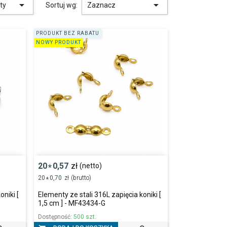


kty
Sortuj wg:
Zaznacz
PRODUKT BEZ RABATU
NOWY PRODUKT
20
0,57
zł
(netto)
*
20
0,70
zł
(brutto)
*
oniki [
Elementy ze stali 316L zapięcia koniki [
1,5 cm ] - MF43434-G
Dostępność:
500 szt.