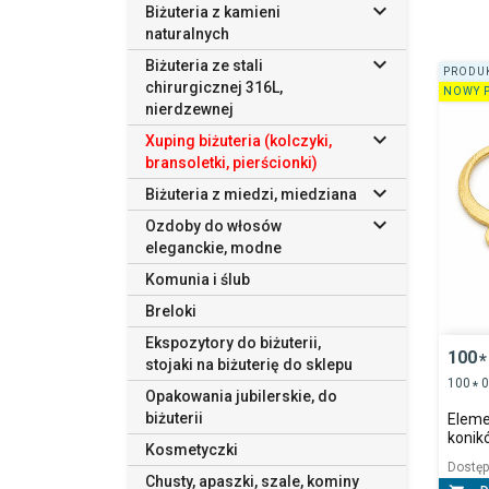

Biżuteria z kamieni
naturalnych

Biżuteria ze stali
PRODUK
chirurgicznej 316L,
NOWY 
nierdzewnej

Xuping biżuteria (kolczyki,
bransoletki, pierścionki)

Biżuteria z miedzi, miedziana

Ozdoby do włosów
eleganckie, modne
Komunia i ślub
Breloki
Ekspozytory do biżuterii,
100
*
stojaki na biżuterię do sklepu
100
0
*
Opakowania jubilerskie, do
biżuterii
Elemen
konik
Kosmetyczki
Dostę
Chusty, apaszki, szale, kominy