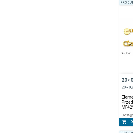
PRODUK
20
0
*
20
0,
*
Elemen
Przed
MF42
Dostę

D