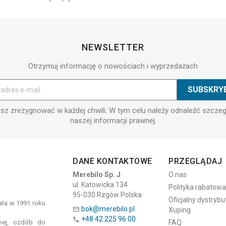
NEWSLETTER
Otrzymuj informację o nowościach i wyprzedażach
z zrezygnować w każdej chwili. W tym celu należy odnaleźć szcze
naszej informacji prawnej.
DANE KONTAKTOWE
PRZEGLĄDAJ
Merebilo Sp. J
O nas
ul. Katowicka 134
Polityka rabatowa
95-030 Rzgów Polska
Oficjalny dystrybu
tała w 1991 roku
bok@merebilo.pl
Xuping

+48 42 225 96 00

znej, ozdób do
FAQ