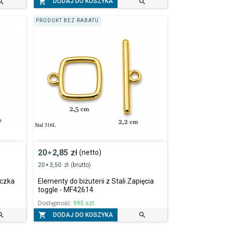



DODAJ DO KOSZYKA
PRODUKT BEZ RABATU
20
2,85
zł
(netto)
*
20
3,50
zł
(brutto)
*
eczka
Elementy do biżuterii z Stali Zapięcia
toggle - MF42614
Dostępność:
995 szt.



DODAJ DO KOSZYKA