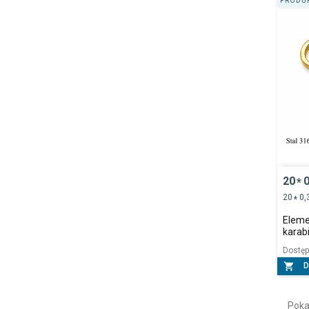
PRODUK
20
0
*
20
0,
*
Elemen
karab
Dostę

D
Poka