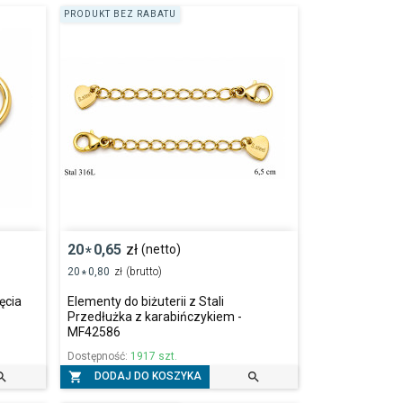
PRODUKT BEZ RABATU
20
0,65
zł
(netto)
*
20
0,80
zł
(brutto)
*
ięcia
Elementy do biżuterii z Stali
Przedłużka z karabińczykiem -
MF42586
Dostępność:
1917 szt.



DODAJ DO KOSZYKA