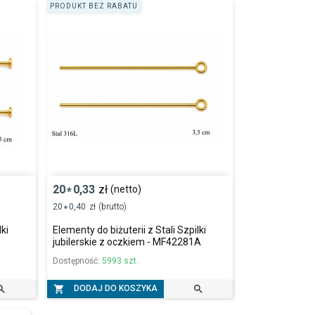
PRODUKT BEZ RABATU
20
0,33
zł
(netto)
*
20
0,40
zł
(brutto)
*
lki
Elementy do biżuterii z Stali Szpilki
jubilerskie z oczkiem - MF42281A
Dostępność:
5993 szt.



DODAJ DO KOSZYKA