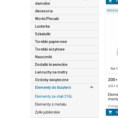

D
damskie
Akcesoria
PRODUK
Worki/Plecaki
Lusterka
Szkatułki
Torebki papierowe
Torebki wizytowe
Nauszniki
Dodatki krawieckie
Łańcuchy na metry
200
Ozdoby świąteczne
*

200
0
*
Elementy do biżuterii
Elemen
Elementy ze stali 316L
mont
Elementy z metalu
Dostę
Żyłki jubilerskie

D