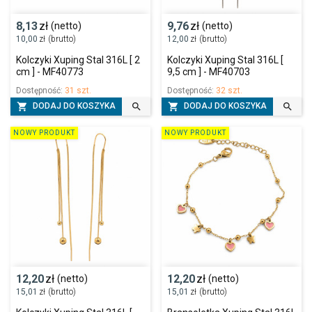
8,13
zł
9,76
zł
(netto)
(netto)
10,00
zł
(brutto)
12,00
zł
(brutto)
Kolczyki Xuping Stal 316L [ 2
Kolczyki Xuping Stal 316L [
cm ] - MF40773
9,5 cm ] - MF40703
Dostępność:
31 szt.
Dostępność:
32 szt.




DODAJ DO KOSZYKA
DODAJ DO KOSZYKA
NOWY PRODUKT
NOWY PRODUKT
12,20
zł
12,20
zł
(netto)
(netto)
15,01
zł
(brutto)
15,01
zł
(brutto)