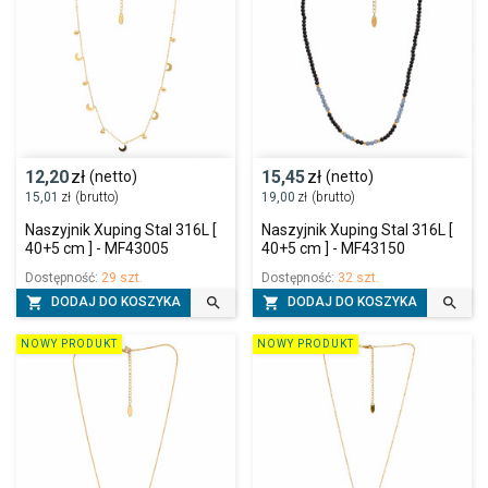
12,20
zł
15,45
zł
(netto)
(netto)
15,01
zł
(brutto)
19,00
zł
(brutto)
Naszyjnik Xuping Stal 316L [
Naszyjnik Xuping Stal 316L [
40+5 cm ] - MF43005
40+5 cm ] - MF43150
Dostępność:
29 szt.
Dostępność:
32 szt.




DODAJ DO KOSZYKA
DODAJ DO KOSZYKA
NOWY PRODUKT
NOWY PRODUKT