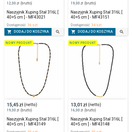
12,00
zł
(brutto)
19,00
zł
(brutto)
Naszyjnik Xuping Stal 316L [
Naszyjnik Xuping Stal 316L [
40+5 cm ] - MF43021
40+5 cm ] - MF43151
Dostępność:
36 szt.
Dostępność:
34 szt.




DODAJ DO KOSZYKA
DODAJ DO KOSZYKA
NOWY PRODUKT
NOWY PRODUKT
15,45
zł
13,01
zł
(netto)
(netto)
19,00
zł
(brutto)
16,00
zł
(brutto)
Naszyjnik Xuping Stal 316L [
Naszyjnik Xuping Stal 316L [
40+5 cm ] - MF43149
40+5 cm ] - MF43148