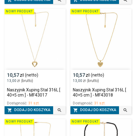




NOWY PRODUKT
NOWY PRODUKT
10,57
zł
10,57
zł
(netto)
(netto)
13,00
zł
(brutto)
13,00
zł
(brutto)
Naszyjnik Xuping Stal 316L [
Naszyjnik Xuping Stal 316L [
40+5 cm ] - MF43017
40+5 cm ] - MF43018
Dostępność:
31 szt.
Dostępność:
31 szt.




DODAJ DO KOSZYKA
DODAJ DO KOSZYKA
NOWY PRODUKT
NOWY PRODUKT