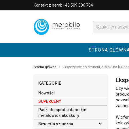
Kontakt z nami: +48 509 336 704
STRONA GŁÓWN
Strona główna
Ekspozytory do biżuterii, stojaki na biżute
Ekspo
KATEGORIE
Czy wi
Nowości
produk
pozwal
SUPERCENY
zachęc
Paski do spodni damskie
metalowe, z ekoskóry
W ofer

kolczy
Biżuteria sztuczna
pozwal