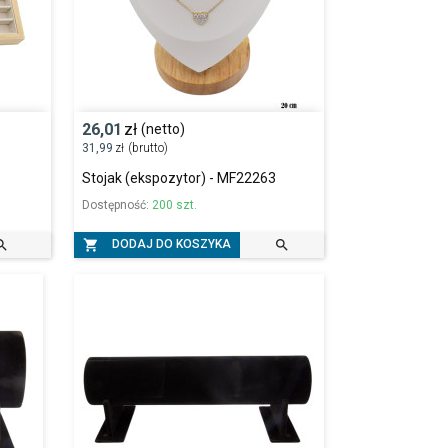
26,01
zł
(netto)
31,99
zł
(brutto)
Stojak (ekspozytor) - MF22263
Dostępność:
200 szt.



DODAJ DO KOSZYKA