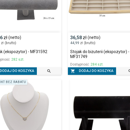
26
zł
36,58
zł
(netto)
(netto)
0
zł
(brutto)
44,99
zł
(brutto)
ak (ekspozytor) - MF31592
Stojak do biżuterii (ekspozytor) -
MF31749
ępność:
282 szt.
Dostępność:
284 szt.


DODAJ DO KOSZYKA
DODAJ DO KOSZYKA
KT BEZ RABATU