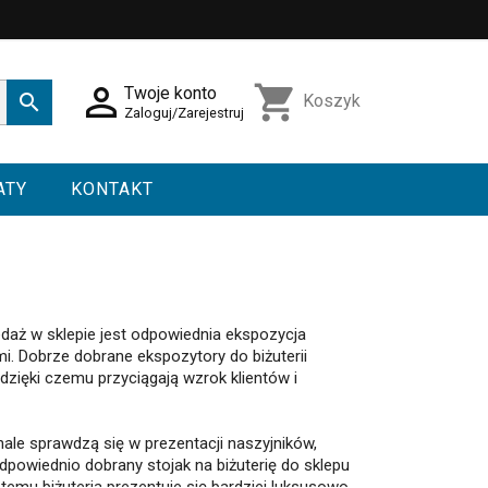

shopping_cart
Twoje konto

Koszyk
Zaloguj/Zarejestruj
ATY
KONTAKT
daż w sklepie jest odpowiednia ekspozycja
mi. Dobrze dobrane ekspozytory do biżuterii
zięki czemu przyciągają wzrok klientów i
nale sprawdzą się w prezentacji naszyjników,
powiednio dobrany stojak na biżuterię do sklepu
temu biżuteria prezentuje się bardziej luksusowo,