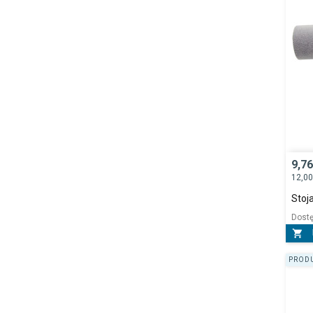
9,7
12,0
Stoj
Dost

PRODU