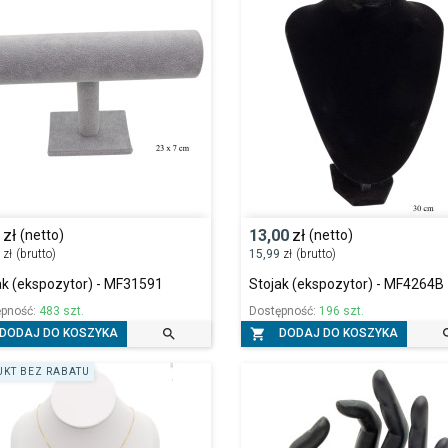
6
zł
13,00
zł
(netto)
(netto)
0
zł
(brutto)
15,99
zł
(brutto)
ak (ekspozytor) - MF31591
Stojak (ekspozytor) - MF4264B
ępność:
483 szt.
Dostępność:
196 szt.


DODAJ DO KOSZYKA
DODAJ DO KOSZYKA
KT BEZ RABATU