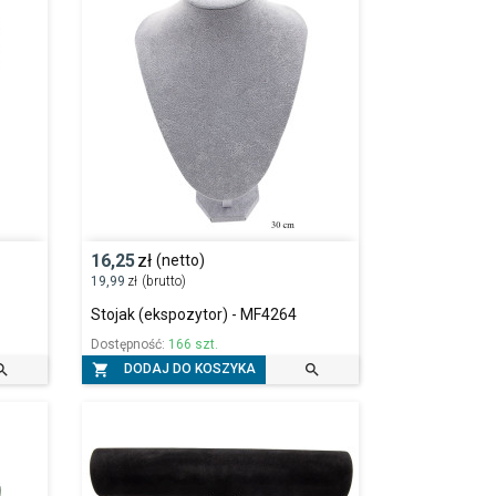
16,25
zł
(netto)
19,99
zł
(brutto)
Stojak (ekspozytor) - MF4264
Dostępność:
166 szt.



DODAJ DO KOSZYKA