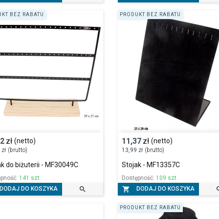
KT BEZ RABATU
PRODUKT BEZ RABATU
32
zł
11,37
zł
(netto)
(netto)
9
zł
(brutto)
13,99
zł
(brutto)
ak do biżuterii - MF30049C
Stojak - MF13357C
ępność:
141 szt.
Dostępność:
109 szt.


DODAJ DO KOSZYKA
DODAJ DO KOSZYKA
PRODUKT BEZ RABATU