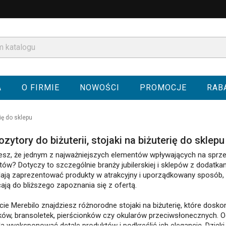
A
O FIRMIE
NOWOŚCI
PROMOCJE
RAB
rię do sklepu
zytory do biżuterii, stojaki na biżuterię do sklepu
esz, że jednym z najważniejszych elementów wpływających na sprze
tów? Dotyczy to szczególnie branży jubilerskiej i sklepów z dodatka
ają zaprezentować produkty w atrakcyjny i uporządkowany sposób, d
ają do bliższego zapoznania się z ofertą.
cie Merebilo znajdziesz różnorodne stojaki na biżuterię, które dosko
ków, bransoletek, pierścionków czy okularów przeciwsłonecznych. Od
a wyeksponować detale produktów i podkreślić ich elegancję. Dzięki 