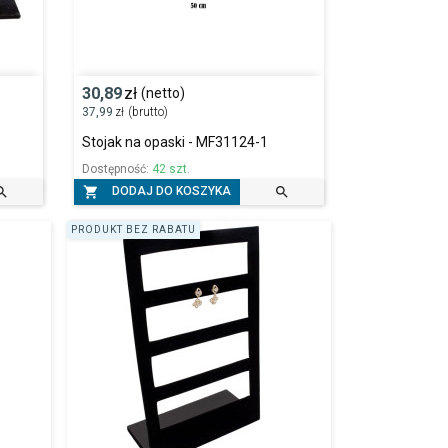
30,89
zł
(netto)
37,99
zł
(brutto)
Stojak na opaski - MF31124-1
Dostępność:
42 szt.



DODAJ DO KOSZYKA
PRODUKT BEZ RABATU