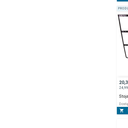
PRODU
20,
24,9
Stoj
Dost
