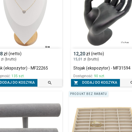
58
zł
12,20
zł
(netto)
(netto)
9
zł
(brutto)
15,01
zł
(brutto)
ak (ekspozytor) - MF22265
Stojak (ekspozytor) - MF31594
ępność:
135 szt.
Dostępność:
90 szt.


DODAJ DO KOSZYKA
DODAJ DO KOSZYKA
PRODUKT BEZ RABATU