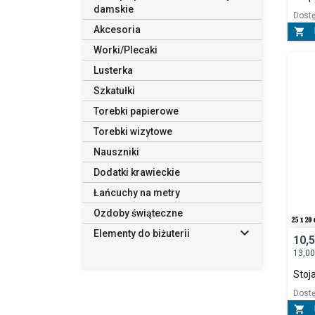
która 
damskie
Dzięki
Dost
– od k
Akcesoria

Hurto
Worki/Plecaki
Oferow
Lusterka
handlo
Szkatułki
klient
Zapewn
Torebki papierowe
oraz w
Torebki wizytowe
prezen
Gwaran
Nauszniki
wynosi
Dodatki krawieckie
Wybier
Łańcuchy na metry
ekspoz
klienta.
Ozdoby świąteczne

Elementy do biżuterii
10,
13,0
Stoj
Dost
