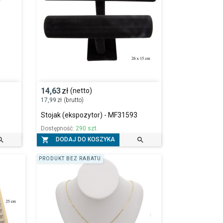
14,63
zł
(netto)
17,99
zł
(brutto)
Stojak (ekspozytor) - MF31593
Dostępność:
290 szt.



DODAJ DO KOSZYKA
PRODUKT BEZ RABATU