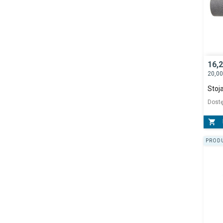
16,
20,0
Stoj
Dost

PRODU