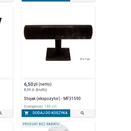
6,50
zł
(netto)
8,00
zł
(brutto)
Stojak (ekspozytor) - MF31590
Dostępność:
188 szt.



DODAJ DO KOSZYKA
PRODUKT BEZ RABATU