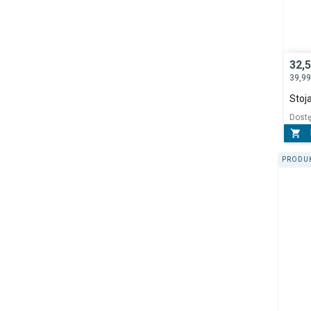
32,
39,9
Stoj
Dost

PRODUK