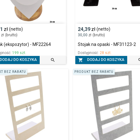
51
zł
24,39
zł
(netto)
(netto)
9
zł
(brutto)
30,00
zł
(brutto)
ak (ekspozytor) - MF22264
Stojak na opaski - MF31123-2
ępność:
199 szt.
Dostępność:
28 szt.


DODAJ DO KOSZYKA
DODAJ DO KOSZYKA
T BEZ RABATU
PRODUKT BEZ RABATU