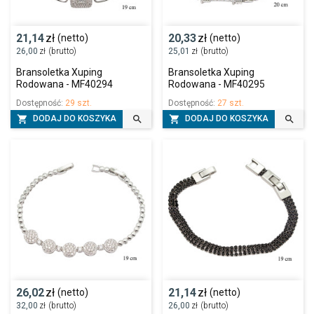
21,14
zł
20,33
zł
(netto)
(netto)
26,00
zł
(brutto)
25,01
zł
(brutto)
Bransoletka Xuping
Bransoletka Xuping
Rodowana - MF40294
Rodowana - MF40295
Dostępność:
29 szt.
Dostępność:
27 szt.




DODAJ DO KOSZYKA
DODAJ DO KOSZYKA
26,02
zł
21,14
zł
(netto)
(netto)
32,00
zł
(brutto)
26,00
zł
(brutto)