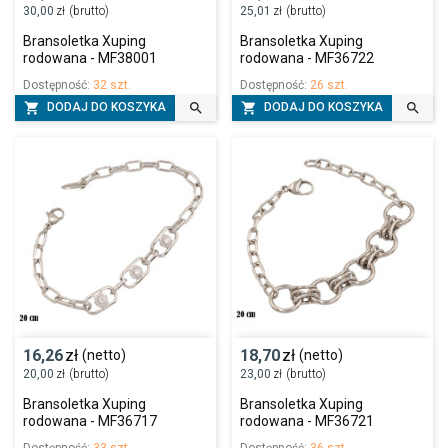
30,00
zł
(brutto)
25,01
zł
(brutto)
Bransoletka Xuping
Bransoletka Xuping
rodowana - MF38001
rodowana - MF36722
Dostępność:
32 szt.
Dostępność:
26 szt.




DODAJ DO KOSZYKA
DODAJ DO KOSZYKA
16,26
zł
18,70
zł
(netto)
(netto)
20,00
zł
(brutto)
23,00
zł
(brutto)
Bransoletka Xuping
Bransoletka Xuping
rodowana - MF36717
rodowana - MF36721