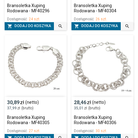
Bransoletka Xuping
Bransoletka Xuping
Rodowana - MF40296
Rodowana - MF40304
Dostępność:
24 szt.
Dostępność:
26 szt.




DODAJ DO KOSZYKA
DODAJ DO KOSZYKA
30,89
zł
28,46
zł
(netto)
(netto)
37,99
zł
(brutto)
35,01
zł
(brutto)
Bransoletka Xuping
Bransoletka Xuping
Rodowana - MF40305
Rodowana - MF40306
Dostępność:
27 szt.
Dostępność:
30 szt.
DODAJ DO KOSZYKA
DODAJ DO KOSZYKA