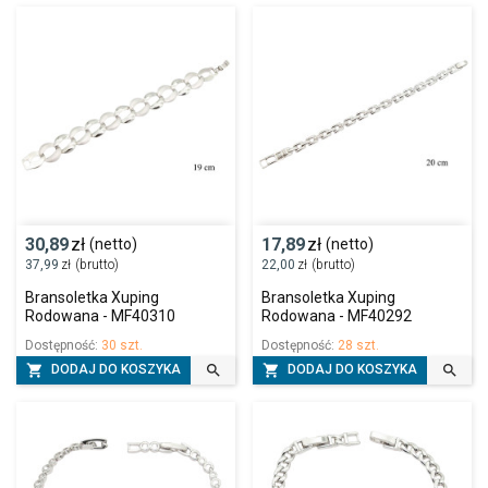
30,89
zł
17,89
zł
(netto)
(netto)
37,99
zł
(brutto)
22,00
zł
(brutto)
Bransoletka Xuping
Bransoletka Xuping
Rodowana - MF40310
Rodowana - MF40292
Dostępność:
30 szt.
Dostępność:
28 szt.




DODAJ DO KOSZYKA
DODAJ DO KOSZYKA