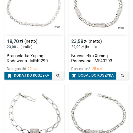
18,70
zł
23,58
zł
(netto)
(netto)
23,00
zł
(brutto)
29,00
zł
(brutto)
Bransoletka Xuping
Bransoletka Xuping
Rodowana - MF40290
Rodowana - MF40293
Dostępność:
22 szt.
Dostępność:
25 szt.




DODAJ DO KOSZYKA
DODAJ DO KOSZYKA