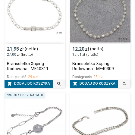
21,95
zł
12,20
zł
(netto)
(netto)
27,00
zł
(brutto)
15,01
zł
(brutto)
Bransoletka Xuping
Bransoletka Xuping
Rodowana - MF40311
Rodowana - MF40309
Dostępność:
29 szt.
Dostępność:
28 szt.




DODAJ DO KOSZYKA
DODAJ DO KOSZYKA
PRODUKT BEZ RABATU