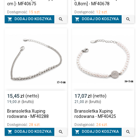
produktów w atrakcyjnych cenach. Gwarantujemy:
cm ]- MF40675
0,8cm] - MF40678
●
szybki i bezproblemowy proces zamówienia,
Dostępność:
15 szt.
Dostępność:
12 szt.
●
profesjonalną obsługę klienta,




DODAJ DO KOSZYKA
DODAJ DO KOSZYKA
●
atrakcyjne rabaty dla stałych klientów.
Służymy pomocą w wyborze idealnych produktów, chętnie
odpowiemy na wszelkie pytania dotyczące naszej oferty oraz
szczegółów realizacji zamówień. Zamów bransoletki rodowane
Xuping w naszym sklepie internetowym już dziś i przekonaj się,
jak piękna i wyjątkowa może być biżuteria!
15,45
zł
17,07
zł
(netto)
(netto)
19,00
zł
(brutto)
21,00
zł
(brutto)
Bransoletka Xuping
Bransoletka Xuping
rodowana - MF40288
rodowana - MF40425
Dostępność:
28 szt.
Dostępność:
24 szt.




DODAJ DO KOSZYKA
DODAJ DO KOSZYKA