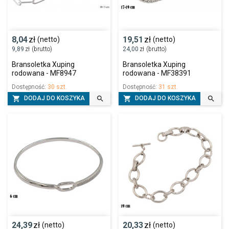
8,04
zł
19,51
zł
(netto)
(netto)
9,89
zł
(brutto)
24,00
zł
(brutto)
Bransoletka Xuping
Bransoletka Xuping
rodowana - MF8947
rodowana - MF38391
Dostępność:
30 szt.
Dostępność:
31 szt.




DODAJ DO KOSZYKA
DODAJ DO KOSZYKA
24,39
zł
20,33
zł
(netto)
(netto)