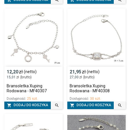




12,20
zł
21,95
zł
(netto)
(netto)
15,01
zł
(brutto)
27,00
zł
(brutto)
Bransoletka Xuping
Bransoletka Xuping
Rodowana - MF40307
Rodowana - MF40308
Dostępność:
25 szt.
Dostępność:
30 szt.




DODAJ DO KOSZYKA
DODAJ DO KOSZYKA