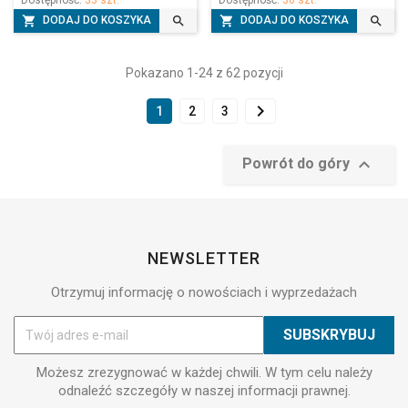
Dostępność:
33 szt.
Dostępność:
36 szt.




DODAJ DO KOSZYKA
DODAJ DO KOSZYKA
Pokazano 1-24 z 62 pozycji

1
2
3

Powrót do góry
NEWSLETTER
Otrzymuj informację o nowościach i wyprzedażach
Możesz zrezygnować w każdej chwili. W tym celu należy
odnaleźć szczegóły w naszej informacji prawnej.