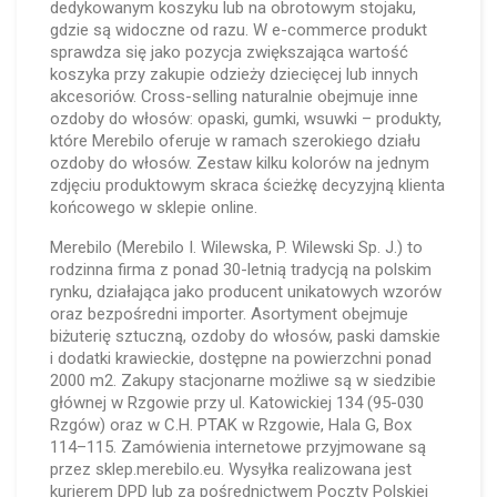
dedykowanym koszyku lub na obrotowym stojaku,
gdzie są widoczne od razu. W e-commerce produkt
sprawdza się jako pozycja zwiększająca wartość
koszyka przy zakupie odzieży dziecięcej lub innych
akcesoriów. Cross-selling naturalnie obejmuje inne
ozdoby do włosów: opaski, gumki, wsuwki – produkty,
które Merebilo oferuje w ramach szerokiego działu
ozdoby do włosów. Zestaw kilku kolorów na jednym
zdjęciu produktowym skraca ścieżkę decyzyjną klienta
końcowego w sklepie online.
Merebilo (Merebilo I. Wilewska, P. Wilewski Sp. J.) to
rodzinna firma z ponad 30-letnią tradycją na polskim
rynku, działająca jako producent unikatowych wzorów
oraz bezpośredni importer. Asortyment obejmuje
biżuterię sztuczną, ozdoby do włosów, paski damskie
i dodatki krawieckie, dostępne na powierzchni ponad
2000 m2. Zakupy stacjonarne możliwe są w siedzibie
głównej w Rzgowie przy ul. Katowickiej 134 (95-030
Rzgów) oraz w C.H. PTAK w Rzgowie, Hala G, Box
114–115. Zamówienia internetowe przyjmowane są
przez sklep.merebilo.eu. Wysyłka realizowana jest
kurierem DPD lub za pośrednictwem Poczty Polskiej