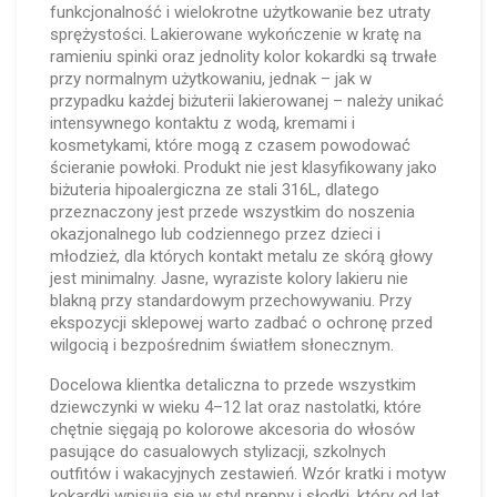
funkcjonalność i wielokrotne użytkowanie bez utraty
sprężystości. Lakierowane wykończenie w kratę na
ramieniu spinki oraz jednolity kolor kokardki są trwałe
przy normalnym użytkowaniu, jednak – jak w
przypadku każdej biżuterii lakierowanej – należy unikać
intensywnego kontaktu z wodą, kremami i
kosmetykami, które mogą z czasem powodować
ścieranie powłoki. Produkt nie jest klasyfikowany jako
biżuteria hipoalergiczna ze stali 316L, dlatego
przeznaczony jest przede wszystkim do noszenia
okazjonalnego lub codziennego przez dzieci i
młodzież, dla których kontakt metalu ze skórą głowy
jest minimalny. Jasne, wyraziste kolory lakieru nie
blakną przy standardowym przechowywaniu. Przy
ekspozycji sklepowej warto zadbać o ochronę przed
wilgocią i bezpośrednim światłem słonecznym.
Docelowa klientka detaliczna to przede wszystkim
dziewczynki w wieku 4–12 lat oraz nastolatki, które
chętnie sięgają po kolorowe akcesoria do włosów
pasujące do casualowych stylizacji, szkolnych
outfitów i wakacyjnych zestawień. Wzór kratki i motyw
kokardki wpisują się w styl preppy i słodki, który od lat