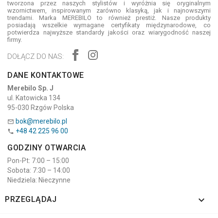
tworzona przez naszych stylistów i wyróżnia się oryginalnym
wzornictwem, inspirowanym zarówno klasyką, jak i najnowszymi
trendami. Marka MEREBILO to również prestiż. Nasze produkty
posiadają wszelkie wymagane certyfikaty międzynarodowe, co
potwierdza najwyższe standardy jakości oraz wiarygodność naszej
firmy.
DOŁĄCZ DO NAS:
DANE KONTAKTOWE
Merebilo Sp. J
ul. Katowicka 134
95-030 Rzgów Polska
bok@merebilo.pl

+48 42 225 96 00

GODZINY OTWARCIA
Pon-Pt: 7:00 – 15:00
Sobota: 7:30 – 14:00
Niedziela: Nieczynne

PRZEGLĄDAJ