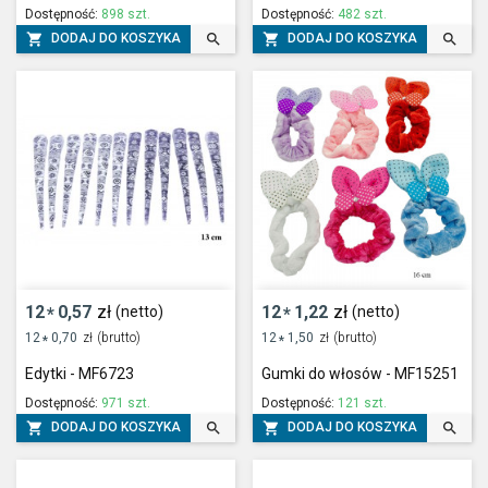
Dostępność:
898 szt.
Dostępność:
482 szt.




DODAJ DO KOSZYKA
DODAJ DO KOSZYKA
12
0,57
zł
12
1,22
zł
(netto)
(netto)
*
*
12
0,70
zł
(brutto)
12
1,50
zł
(brutto)
*
*
Edytki - MF6723
Gumki do włosów - MF15251
Dostępność:
971 szt.
Dostępność:
121 szt.




DODAJ DO KOSZYKA
DODAJ DO KOSZYKA