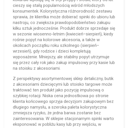
cieszy się stałą popularnością wśród młodszych
konsumentek. Kolorystyczna różnorodność zestawu
sprawia, że klientka może dobierać spinki do ubioru lub
nastroju, co zwiększa prawdopodobieństwo zakupu
kilku sztuk jednocześnie. Produkt dobrze sprzedaje się
w sezonie wiosenno-letnim (kwiecień–sierpień), kiedy
rośnie popyt na kolorowe akcesoria, a także w
okolicach początku roku szkolnego (sierpień–
wrzesień), gdy rodzice i dzieci kompletują
wyposażenie. Mniejszy, ale stabilny popyt utrzymuje
się przez cały rok jako zakup impulsowy przy kasie lub
na stoisku z akcesoriami.
Z perspektywy asortymentowej sklep detaliczny, butik
z akcesoriami dziecięcymi lub stoisko targowe może
traktować ten produkt jako pozycję impulsową o
szybkiej rotacji. Niska cena jednostkowa po stronie
klienta końcowego sprzyja decyzjom zakupowym bez
długiego namysłu, a szeroka paleta kolorystyczna
zmniejsza ryzyko, że jedna barwa zostanie bez
zainteresowania. W sklepie stacjonarnym spinki warto
eksponować w pobliżu kasy lub przy wejściu, w