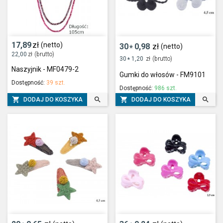
17,89
zł
(netto)
30
0,98
zł
(netto)
*
22,00
zł
(brutto)
30
1,20
zł
(brutto)
*
Naszyjnik - MF0479-2
Gumki do włosów - FM9101
Dostępność:
39 szt.
Dostępność:
986 szt.




DODAJ DO KOSZYKA
DODAJ DO KOSZYKA