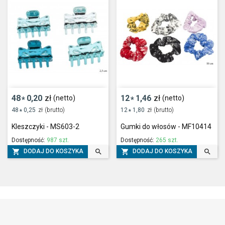
48
0,20
zł
12
1,46
zł
(netto)
(netto)
*
*
48
0,25
zł
(brutto)
12
1,80
zł
(brutto)
*
*
Kleszczyki - MS603-2
Gumki do włosów - MF10414
Dostępność:
987 szt.
Dostępność:
265 szt.




DODAJ DO KOSZYKA
DODAJ DO KOSZYKA