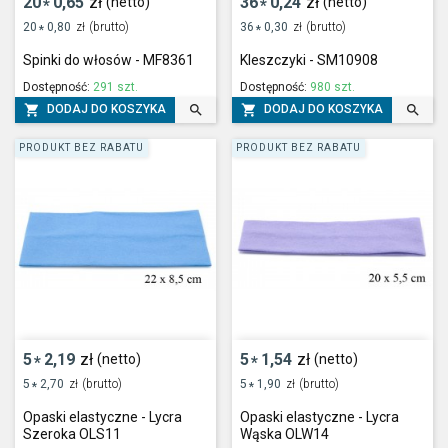
20
0,65
zł
36
0,24
zł
(netto)
(netto)
*
*
20
0,80
zł
(brutto)
36
0,30
zł
(brutto)
*
*
Spinki do włosów - MF8361
Kleszczyki - SM10908
Dostępność:
291 szt.
Dostępność:
980 szt.




DODAJ DO KOSZYKA
DODAJ DO KOSZYKA
PRODUKT BEZ RABATU
PRODUKT BEZ RABATU
5
2,19
zł
5
1,54
zł
(netto)
(netto)
*
*
5
2,70
zł
(brutto)
5
1,90
zł
(brutto)
*
*
Opaski elastyczne - Lycra
Opaski elastyczne - Lycra
Szeroka OLS11
Wąska OLW14