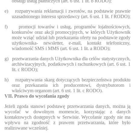
obsługi usług płatniczych (art. 6 ust. 1 lit. b RODO);
e)
rozpatrywania reklamacji i zwrotów, na podstawie prawnie
uzasadnionego interesu sprzedawcy (art. 6 ust. 1 lit. f RODO);
f)
promocji towarów i usług, programów lojalnościowych,
konkursów oraz akcji promocyjnych, w których Użytkownik
może wziąć udział lub przekazania oferty na podstawie zgody
użytkownika- newsletter, e-mail, kontakt telefoniczny,
wiadomość SMS i MMS (art. 6 ust. 1 lit. a RODO);
g)
przetwarzania danych Użytkownika dla celów statystycznych,
archiwizacyjnych, podatkowych i rachunkowych (art. 6 ust. 1
lit. c RODO);
h)
rozpatrywania skarg dotyczących bezpieczeństwa produktu
oraz przekazania ich producentowi, dystrybutorom i
właściwym organom (art. 6 ust. 1 lit. c RODO).
VII. Prawo do wycofania zgody
Jeżeli zgoda stanowi podstawę przetwarzania danych, można ją
wycofać w dowolnym momencie, korzystając z danych
kontaktowych dostępnych w Serwisie. Wycofanie zgody nie ma
wpływu na zgodność z prawem przetwarzania, które było
realizowane wcześniej.