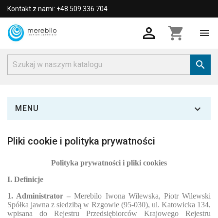
Kontakt z nami: +48 509 336 704

shopping_cart



MENU
Pliki cookie i polityka prywatności
Polityka prywatności i pliki cookies
I. Definicje
1. Administrator –
Merebilo
Iwona Wilewska, Piotr Wilewski
Spółka jawna z siedzibą w Rzgowie (95-030), ul. Katowicka 134,
wpisana do Rejestru Przedsiębiorców Krajowego Rejestru