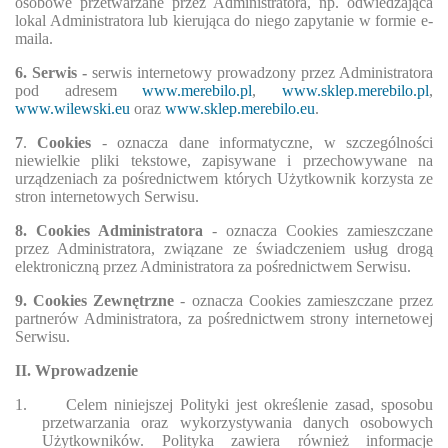
osobowe przetwarzane przez Administratora, np. odwiedzająca
lokal Administratora lub kierująca do niego zapytanie w formie e-
maila.
6. Serwis -
serwis internetowy prowadzony przez Administratora
pod adresem
www.merebilo.pl
,
www.sklep.merebilo.pl
,
www.wilewski.eu
oraz
www.sklep.merebilo.eu
.
7
.
Cookies
- oznacza dane informatyczne, w szczególności
niewielkie pliki tekstowe, zapisywane i przechowywane na
urządzeniach za pośrednictwem których Użytkownik korzysta ze
stron internetowych Serwisu.
8. Cookies Administratora
- oznacza Cookies zamieszczane
przez Administratora, związane ze świadczeniem usług drogą
elektroniczną przez Administratora za pośrednictwem Serwisu.
9. Cookies Zewnętrzne
- oznacza Cookies zamieszczane przez
partnerów Administratora, za pośrednictwem strony internetowej
Serwisu.
II. Wprowadzenie
1.
Celem niniejszej Polityki jest określenie zasad, sposobu
przetwarzania oraz wykorzystywania danych osobowych
Użytkowników. Polityka zawiera również informacje