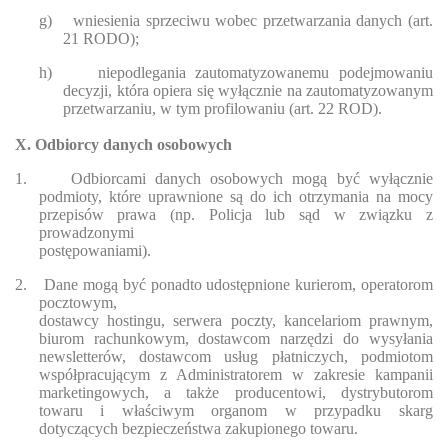
g)
wniesienia sprzeciwu wobec przetwarzania danych (art.
21 RODO);
h)
niepodlegania zautomatyzowanemu podejmowaniu
decyzji, która opiera się wyłącznie na zautomatyzowanym
przetwarzaniu, w tym profilowaniu (art. 22 ROD).
X. Odbiorcy danych osobowych
1.
Odbiorcami danych osobowych mogą być wyłącznie
podmioty, które uprawnione są do ich otrzymania na mocy
przepisów prawa (np. Policja lub sąd w związku z
prowadzonymi
postępowaniami).
2.
Dane mogą być ponadto udostępnione kurierom, operatorom
pocztowym,
dostawcy hostingu, serwera poczty, kancelariom prawnym,
biurom rachunkowym, dostawcom narzędzi do wysyłania
newsletterów, dostawcom usług płatniczych, podmiotom
współpracującym z Administratorem w zakresie kampanii
marketingowych, a także producentowi, dystrybutorom
towaru i właściwym organom w przypadku skarg
dotyczących bezpieczeństwa zakupionego towaru.