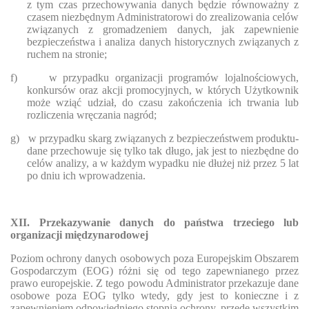
z tym czas przechowywania danych będzie równoważny z
czasem niezbędnym Administratorowi do zrealizowania celów
związanych z gromadzeniem danych, jak zapewnienie
bezpieczeństwa i analiza danych historycznych związanych z
ruchem na stronie;
f)
w przypadku organizacji programów lojalnościowych,
konkursów oraz akcji promocyjnych, w których Użytkownik
może wziąć udział, do czasu zakończenia ich trwania lub
rozliczenia wręczania nagród;
g)
w przypadku skarg związanych z bezpieczeństwem produktu-
dane przechowuje się tylko tak długo, jak jest to niezbędne do
celów analizy, a w każdym wypadku nie dłużej niż przez 5 lat
po dniu ich wprowadzenia.
XII. Przekazywanie danych do państwa trzeciego lub
organizacji międzynarodowej
Poziom ochrony danych osobowych poza Europejskim Obszarem
Gospodarczym (EOG) różni się od tego zapewnianego przez
prawo europejskie. Z tego powodu Administrator przekazuje dane
osobowe poza EOG tylko wtedy, gdy jest to konieczne i z
zapewnieniem odpowiedniego stopnia ochrony, przede wszystkim