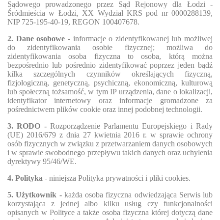
Sądowego prowadzonego przez Sąd Rejonowy dla Łodzi -
Śródmieścia w Łodzi, XX Wydział KRS pod nr 0000288139,
NIP 725-195-40-19, REGON 100407678.
2. Dane osobowe
- informacje o zidentyfikowanej lub możliwej
do zidentyfikowania osobie fizycznej; możliwa do
zidentyfikowania osoba fizyczna to osoba, którą można
bezpośrednio lub pośrednio zidentyfikować poprzez jeden bądź
kilka szczególnych czynników określających fizyczną,
fizjologiczną, genetyczną, psychiczną, ekonomiczną, kulturową
lub społeczną tożsamość, w tym IP urządzenia, dane o lokalizacji,
identyfikator internetowy oraz informacje gromadzone za
pośrednictwem plików cookie oraz innej podobnej technologii.
3. RODO -
Rozporządzenie Parlamentu Europejskiego i Rady
(UE) 2016/679 z dnia 27 kwietnia 2016 r. w sprawie ochrony
osób fizycznych w związku z przetwarzaniem danych osobowych
i w sprawie swobodnego przepływu takich danych oraz uchylenia
dyrektywy 95/46/WE.
4. Polityka
- niniejsza Polityka prywatności i pliki cookies.
5. Użytkownik -
każda osoba fizyczna odwiedzająca Serwis lub
korzystająca z jednej albo kilku usług czy funkcjonalności
opisanych w Polityce a także osoba fizyczna której dotyczą dane