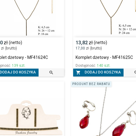
20
zł
13,82
zł
(netto)
(netto)
1
zł
(brutto)
17,00
zł
(brutto)
let dżetowy - MF41624C
Komplet dżetowy - MF41625C
ępność:
139 szt.
Dostępność:
140 szt.


DODAJ DO KOSZYKA
DODAJ DO KOSZYKA
PRODUKT BEZ RABATU