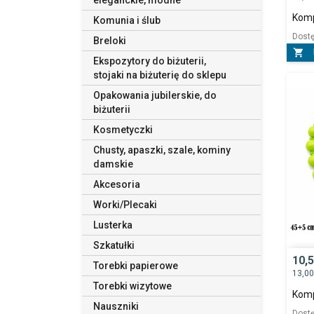
eleganckie, modne
Komp
Komunia i ślub
Dost
Breloki

Ekspozytory do biżuterii,
stojaki na biżuterię do sklepu
Opakowania jubilerskie, do
biżuterii
Kosmetyczki
Chusty, apaszki, szale, kominy
damskie
Akcesoria
Worki/Plecaki
Lusterka
Szkatułki
10,
Torebki papierowe
13,0
Torebki wizytowe
Komp
Nauszniki
Dost