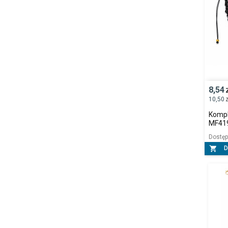
8,54
10,50
z
Komple
MF41
Dostę

D