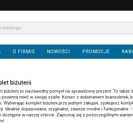
A
O FIRMIE
NOWOŚCI
PROMOCJE
RAB
et biżuterii
t biżuterii to niezawodny pomysł na sprawdzony prezent. To także ś
a powinna mieć w swojej szafie. Koniec z dobieraniem bransoletek, 
. Wybierając komplet biżuterii przy jednym zakupie, zyskujesz kompl
acji. Idealnie dopasowane, oryginalne, zawsze modne i funkcjonalne –
rii dostępne w naszej ofercie. Zapoznaj się z poszczególnymi warian
om!