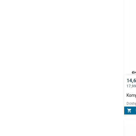
14,
17,9
Komp
Dost
