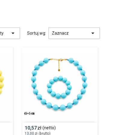
ej szykownych produktów do
śli Twoi klienci doceniają
ch!
a oraz przekonaj się, że


kty
Sortuj wg:
Zaznacz
e!
10,57
zł
(netto)
13,00
zł
(brutto)