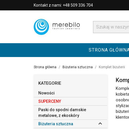
Kontakt z nami: +48 509 336 704
STRONA GŁÓWN
Strona główna
Biżuteria sztuczna
Komplet biżuterii
Kompl
KATEGORIE
Komple
Nowości
kobiet
osobno
SUPERCENY
styliz
Paski do spodni damskie
biżute
metalowe, z ekoskóry
klient

Biżuteria sztuczna