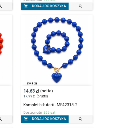



DODAJ DO KOSZYKA
14,63
zł
(netto)
17,99
zł
(brutto)
Komplet biżuterii - MF42318-2
Dostępność:
265 szt.



DODAJ DO KOSZYKA