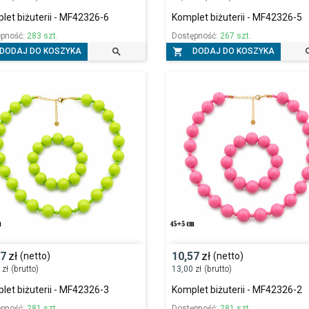
let biżuterii - MF42326-6
Komplet biżuterii - MF42326-5
ępność:
283 szt.
Dostępność:
267 szt.


DODAJ DO KOSZYKA
DODAJ DO KOSZYKA
57
zł
10,57
zł
(netto)
(netto)
0
zł
(brutto)
13,00
zł
(brutto)
let biżuterii - MF42326-3
Komplet biżuterii - MF42326-2
ępność:
281 szt.
Dostępność:
281 szt.