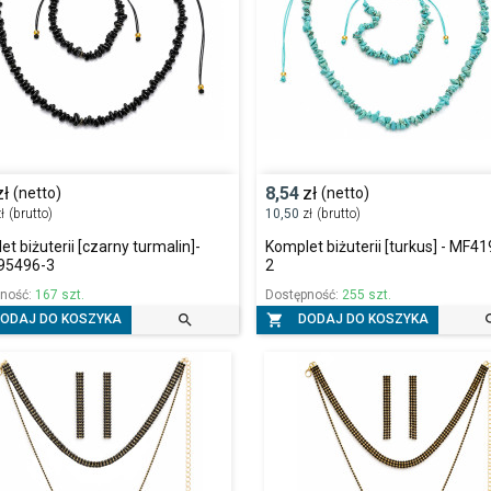
zł
8,54
zł
(netto)
(netto)
ł
(brutto)
10,50
zł
(brutto)
t biżuterii [czarny turmalin]-
Komplet biżuterii [turkus] - MF4
95496-3
2
pność:
167 szt.
Dostępność:
255 szt.


ODAJ DO KOSZYKA
DODAJ DO KOSZYKA