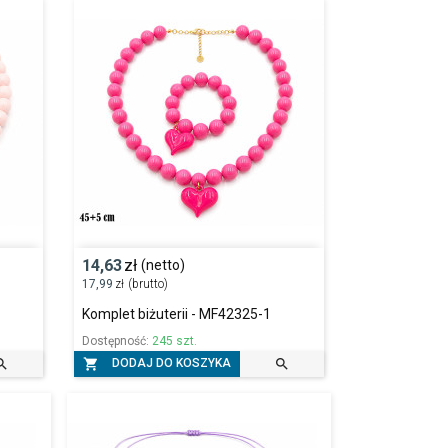
14,63
zł
(netto)
17,99
zł
(brutto)
Komplet biżuterii - MF42325-1
Dostępność:
245 szt.



DODAJ DO KOSZYKA