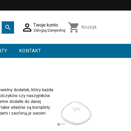

shopping_cart
Twoje konto

Koszyk
Zaloguj/Zarejestruj
ATY
KONTAKT
wietny dodatek, który każda
kolczyków czy naszyjników
etne dodatki do danej
 takie właśnie są komplety
tami i zaoferuj je swoim