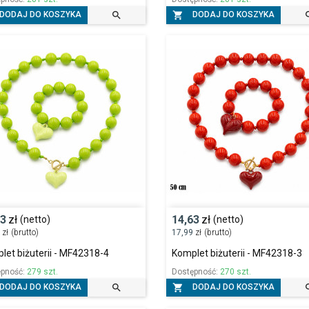


DODAJ DO KOSZYKA
DODAJ DO KOSZYKA
63
zł
14,63
zł
(netto)
(netto)
9
zł
(brutto)
17,99
zł
(brutto)
let biżuterii - MF42318-4
Komplet biżuterii - MF42318-3
ępność:
279 szt.
Dostępność:
270 szt.


DODAJ DO KOSZYKA
DODAJ DO KOSZYKA