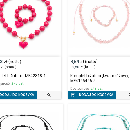
63
zł
8,54
zł
(netto)
(netto)
9
zł
(brutto)
10,50
zł
(brutto)
let biżuterii - MF42318-1
Komplet biżuterii [kwarc różowy]
MF4195496-5
ępność:
275 szt.
Dostępność:
248 szt.


DODAJ DO KOSZYKA
DODAJ DO KOSZYKA