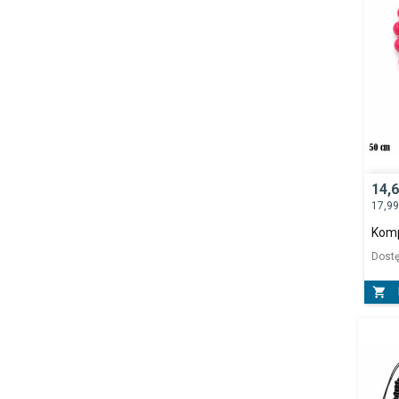
14,
17,9
Komp
Dost
