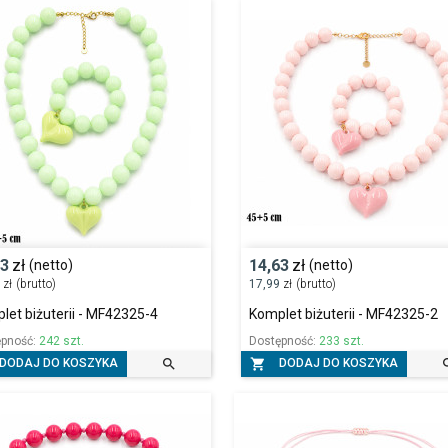
63
zł
14,63
zł
(netto)
(netto)
9
zł
(brutto)
17,99
zł
(brutto)
let biżuterii - MF42325-4
Komplet biżuterii - MF42325-2
ępność:
242 szt.
Dostępność:
233 szt.


DODAJ DO KOSZYKA
DODAJ DO KOSZYKA