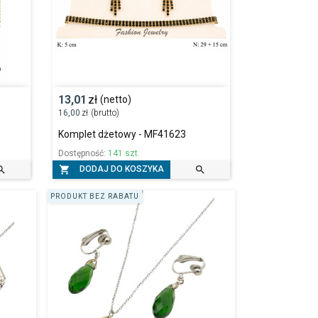
13,01
zł
(netto)
16,00
zł
(brutto)
Komplet dżetowy - MF41623
Dostępność:
141 szt.



DODAJ DO KOSZYKA
PRODUKT BEZ RABATU