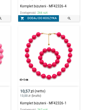
Komplet biżuterii - MF42326-4
Dostępność:
266 szt.



DODAJ DO KOSZYKA
10,57
zł
(netto)
13,00
zł
(brutto)
Komplet biżuterii - MF42326-1
Dostępność:
262 szt.