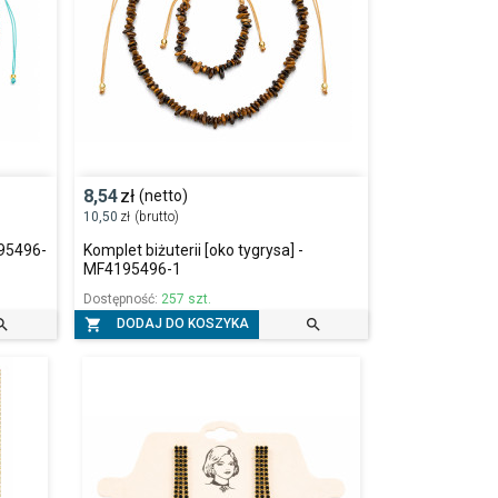
8,54
zł
(netto)
10,50
zł
(brutto)
195496-
Komplet biżuterii [oko tygrysa] -
MF4195496-1
Dostępność:
257 szt.



DODAJ DO KOSZYKA