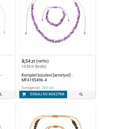
8,54
zł
(netto)
10,50
zł
(brutto)
 -
Komplet biżuterii [ametyst] -
MF4195496-4
Dostępność:
250 szt.



DODAJ DO KOSZYKA