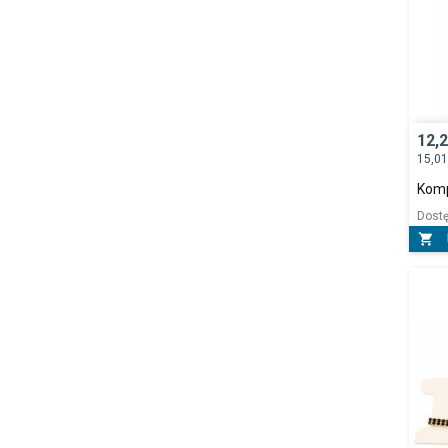
12,
15,0
Komp
Dost
