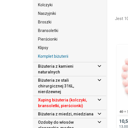
Kolczyki
Oferuj
delikat
Naszyjniki
wygodę
Jest 1
Broszki
Przejr
Bransoletki
tego ty
Pierścionki
Klipsy
Komplet biżuterii

Biżuteria z kamieni
naturalnych

Biżuteria ze stali
chirurgicznej 316L,
nierdzewnej

Xuping biżuteria (kolczyki,
bransoletki, pierścionki)

Biżuteria z miedzi, miedziana

10,
Ozdoby do włosów
13,0