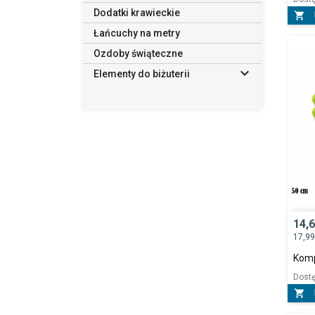
Dodatki krawieckie

Łańcuchy na metry
Ozdoby świąteczne

Elementy do biżuterii
14,
17,9
Komp
Dost
