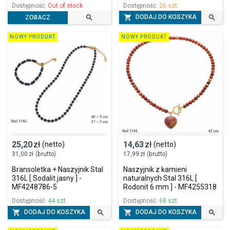
Dostępność:
Out of stock
Dostępność:
26 szt.



DODAJ DO KOSZYKA
ZOBACZ
NOWY PRODUKT
NOWY PRODUKT
25,20
zł
14,63
zł
(netto)
(netto)
31,00
zł
(brutto)
17,99
zł
(brutto)
Bransoletka + Naszyjnik Stal
Naszyjnik z kamieni
316L [ Sodalit jasny ] -
naturalnych Stal 316L [
MF4248786-5
Rodonit 6 mm ] - MF4255318
Dostępność:
44 szt.
Dostępność:
68 szt.




DODAJ DO KOSZYKA
DODAJ DO KOSZYKA