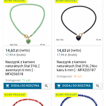
NOWY PRODUKT
NOWY PRODUKT
14,63
zł
14,63
zł
(netto)
(netto)
17,99
zł
(brutto)
17,99
zł
(brutto)
Naszyjnik z kamieni
Naszyjnik z kamieni
naturalnych Stal 316L [
naturalnych Stal 316L [ Noc
awenturyn 6 mm ] -
kairu 6 mm ] - MF4255187
MF4256018
Dostępność:
36 szt.
Dostępność:
71 szt.




DODAJ DO KOSZYKA
DODAJ DO KOSZYKA
NOWY PRODUKT
NOWY PRODUKT