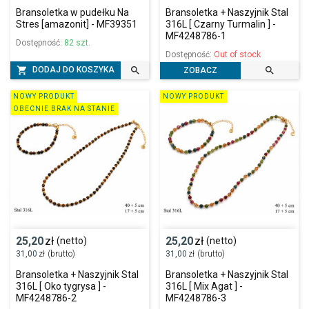
Bransoletka w pudełku Na
Bransoletka + Naszyjnik Stal
Stres [amazonit] - MF39351
316L [ Czarny Turmalin ] -
MF4248786-1
Dostępność:
82 szt.
Dostępność:
Out of stock



DODAJ DO KOSZYKA
ZOBACZ
NOWY PRODUKT
NOWY PRODUKT
OBECNIE BRAK NA STANIE
25,20
zł
25,20
zł
(netto)
(netto)
31,00
zł
(brutto)
31,00
zł
(brutto)
Bransoletka + Naszyjnik Stal
Bransoletka + Naszyjnik Stal
316L [ Oko tygrysa ] -
316L [ Mix Agat ] -
MF4248786-2
MF4248786-3