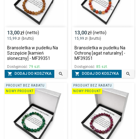
13,00
zł
13,00
zł
(netto)
(netto)
15,99
zł
(brutto)
15,99
zł
(brutto)
Bransoletka w pudełku Na
Bransoletka w pudełku Na
Szczęście [kamień
Ochronę [agat naturalny] -
słoneczny] - MF39351
MF39351
Dostępność:
79 szt.
Dostępność:
85 szt.




DODAJ DO KOSZYKA
DODAJ DO KOSZYKA
PRODUKT BEZ RABATU
PRODUKT BEZ RABATU
NOWY PRODUKT
NOWY PRODUKT