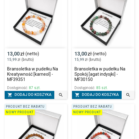
13,00
zł
13,00
zł
(netto)
(netto)
15,99
zł
(brutto)
15,99
zł
(brutto)
Bransoletka w pudełku Na
Bransoletka w pudełku Na
Kreatywność [karneol] -
Spokój [agat indysjki] -
MF39351
MF30150
Dostępność:
87 szt.
Dostępność:
85 szt.




DODAJ DO KOSZYKA
DODAJ DO KOSZYKA
PRODUKT BEZ RABATU
PRODUKT BEZ RABATU
NOWY PRODUKT
NOWY PRODUKT