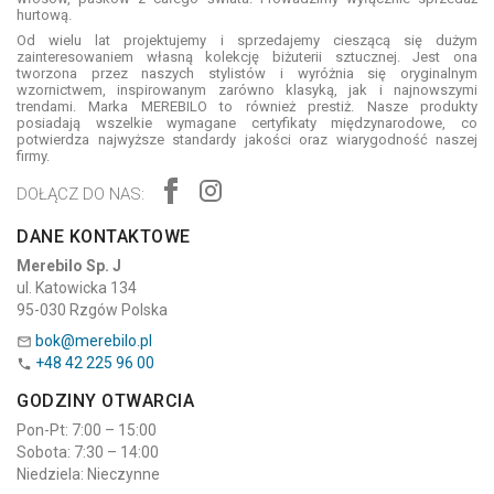
hurtową.
Od wielu lat projektujemy i sprzedajemy cieszącą się dużym
zainteresowaniem własną kolekcję biżuterii sztucznej. Jest ona
tworzona przez naszych stylistów i wyróżnia się oryginalnym
wzornictwem, inspirowanym zarówno klasyką, jak i najnowszymi
trendami. Marka MEREBILO to również prestiż. Nasze produkty
posiadają wszelkie wymagane certyfikaty międzynarodowe, co
potwierdza najwyższe standardy jakości oraz wiarygodność naszej
firmy.
DOŁĄCZ DO NAS:
DANE KONTAKTOWE
Merebilo Sp. J
ul. Katowicka 134
95-030 Rzgów Polska
bok@merebilo.pl

+48 42 225 96 00

GODZINY OTWARCIA
Pon-Pt: 7:00 – 15:00
Sobota: 7:30 – 14:00
Niedziela: Nieczynne