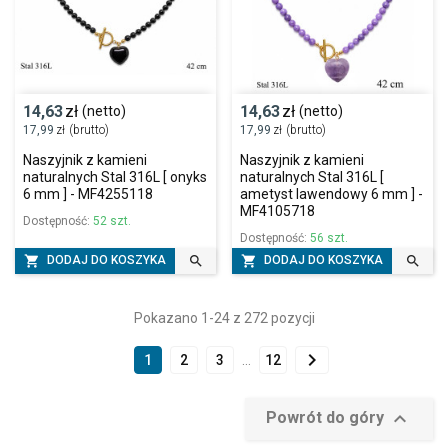
14,63
zł
14,63
zł
(netto)
(netto)
17,99
zł
(brutto)
17,99
zł
(brutto)
Naszyjnik z kamieni
Naszyjnik z kamieni
naturalnych Stal 316L [ onyks
naturalnych Stal 316L [
6 mm ] - MF4255118
ametyst lawendowy 6 mm ] -
MF4105718
Dostępność:
52 szt.
Dostępność:
56 szt.




DODAJ DO KOSZYKA
DODAJ DO KOSZYKA
Pokazano 1-24 z 272 pozycji

1
2
3
…
12

Powrót do góry