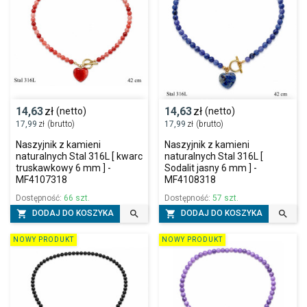
14,63
zł
14,63
zł
(netto)
(netto)
17,99
zł
(brutto)
17,99
zł
(brutto)
Naszyjnik z kamieni
Naszyjnik z kamieni
naturalnych Stal 316L [ kwarc
naturalnych Stal 316L [
truskawkowy 6 mm ] -
Sodalit jasny 6 mm ] -
MF4107318
MF4108318
Dostępność:
66 szt.
Dostępność:
57 szt.




DODAJ DO KOSZYKA
DODAJ DO KOSZYKA
NOWY PRODUKT
NOWY PRODUKT