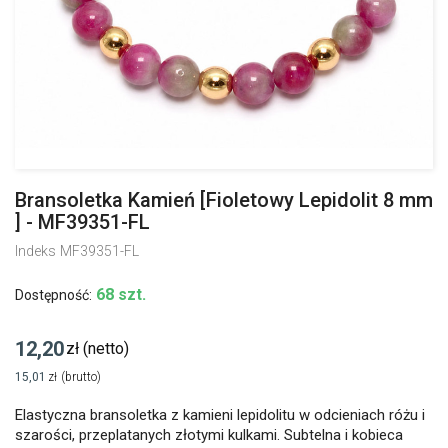
Bransoletka Kamień [Fioletowy Lepidolit 8 mm
] - MF39351-FL
Indeks
MF39351-FL
68 szt.
Dostępność:
12,20
zł
(netto)
15,01
zł
(brutto)
Elastyczna bransoletka z kamieni lepidolitu w odcieniach różu i
szarości, przeplatanych złotymi kulkami. Subtelna i kobieca