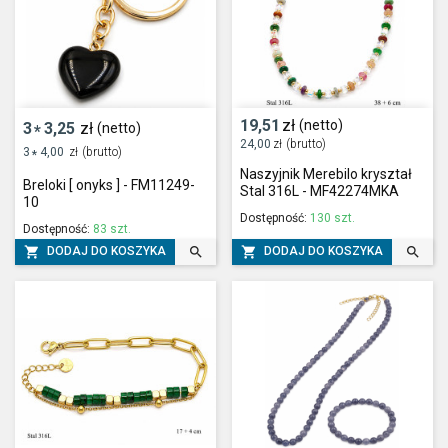
19,51
zł
(netto)
3
3,25
zł
(netto)
*
24,00
zł
(brutto)
3
4,00
zł
(brutto)
*
Naszyjnik Merebilo kryształ
Breloki [ onyks ] - FM11249-
Stal 316L - MF42274MKA
10
Dostępność:
130 szt.
Dostępność:
83 szt.




DODAJ DO KOSZYKA
DODAJ DO KOSZYKA