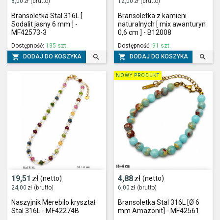
8,00
zł
(brutto)
12,00
zł
(brutto)
Bransoletka Stal 316L [
Bransoletka z kamieni
Sodalit jasny 6 mm ] -
naturalnych [ mix awanturyn
MF42573-3
0,6 cm ] - B12008
Dostępność:
135 szt.
Dostępność:
91 szt.




DODAJ DO KOSZYKA
DODAJ DO KOSZYKA
NOWY PRODUKT
19,51
zł
4,88
zł
(netto)
(netto)
24,00
zł
(brutto)
6,00
zł
(brutto)
Naszyjnik Merebilo kryształ
Bransoletka Stal 316L [Ø 6
Stal 316L - MF42274B
mm Amazonit] - MF42561