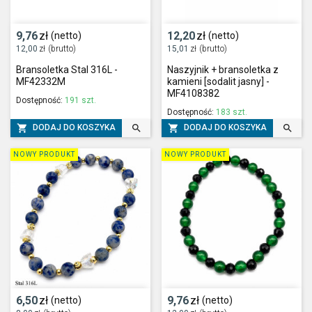
9,76
zł
12,20
zł
(netto)
(netto)
12,00
zł
(brutto)
15,01
zł
(brutto)
Bransoletka Stal 316L -
Naszyjnik + bransoletka z
MF42332M
kamieni [sodalit jasny] -
MF4108382
Dostępność:
191 szt.
Dostępność:
183 szt.




DODAJ DO KOSZYKA
DODAJ DO KOSZYKA
NOWY PRODUKT
NOWY PRODUKT
6,50
zł
9,76
zł
(netto)
(netto)