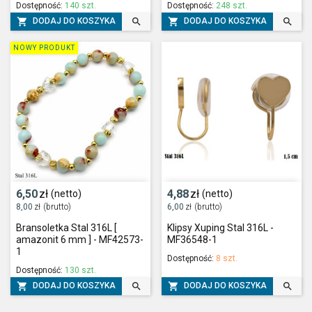
Dostępność:
140 szt.
Dostępność:
248 szt.




DODAJ DO KOSZYKA
DODAJ DO KOSZYKA
NOWY PRODUKT
6,50
zł
4,88
zł
(netto)
(netto)
8,00
zł
(brutto)
6,00
zł
(brutto)
Bransoletka Stal 316L [
Klipsy Xuping Stal 316L -
amazonit 6 mm ] - MF42573-
MF36548-1
1
Dostępność:
8 szt.
Dostępność:
130 szt.




DODAJ DO KOSZYKA
DODAJ DO KOSZYKA