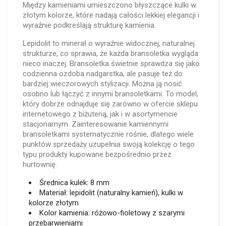
Między kamieniami umieszczono błyszczące kulki w
złotym kolorze, które nadają całości lekkiej elegancji i
wyraźnie podkreślają strukturę kamienia.
Lepidolit to minerał o wyraźnie widocznej, naturalnej
strukturze, co sprawia, że każda bransoletka wygląda
nieco inaczej. Bransoletka świetnie sprawdza się jako
codzienna ozdoba nadgarstka, ale pasuje też do
bardziej wieczorowych stylizacji. Można ją nosić
osobno lub łączyć z innymi bransoletkami. To model,
który dobrze odnajduje się zarówno w ofercie sklepu
internetowego z biżuterią, jak i w asortymencie
stacjonarnym. Zainteresowanie kamiennymi
bransoletkami systematycznie rośnie, dlatego wiele
punktów sprzedaży uzupełnia swoją kolekcję o tego
typu produkty kupowane bezpośrednio przez
hurtownię.
Średnica kulek: 8 mm
Materiał: lepidolit (naturalny kamień), kulki w
kolorze złotym
Kolor kamienia: różowo-fioletowy z szarymi
przebarwieniami