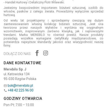
- Handel Hurtowy i Detaliczny Piotr Wilewski.
Jesteśmy bezpośrednim importerem biżuterii sztucznej, ozdób do
włosów, pasków z całego świata. Prowadzimy wyłącznie sprzedaż
hurtową.
Od wielu lat projektujemy i sprzedajemy cieszącą się dużym
zainteresowaniem własną kolekcję biżuterii sztucznej. Jest ona
tworzona przez naszych stylistów i wyróżnia się oryginalnym
wzornictwem, inspirowanym zarówno klasyką, jak i najnowszymi
trendami. Marka MEREBILO to również prestiż. Nasze produkty
posiadają wszelkie wymagane certyfikaty międzynarodowe, co
potwierdza najwyższe standardy jakości oraz wiarygodność naszej
firmy.
DOŁĄCZ DO NAS:
DANE KONTAKTOWE
Merebilo Sp. J
ul. Katowicka 134
95-030 Rzgów Polska
bok@merebilo.pl

+48 42 225 96 00

GODZINY OTWARCIA
Pon-Pt: 7:00 – 15:00