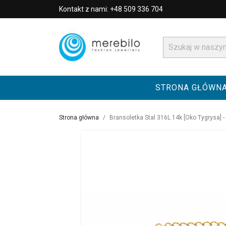
Kontakt z nami: +48 509 336 704
STRONA GŁÓWN
Strona główna
Bransoletka Stal 316L 14k [Oko Tygrysa] 