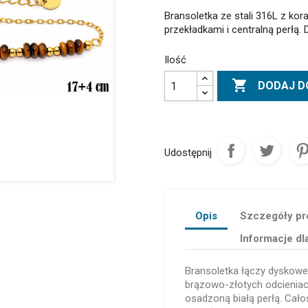
Bransoletka ze stali 316L z kor
przekładkami i centralną perłą
Ilość

DODAJ D
Udostępnij
Opis
Szczegóły pr
Informacje dl
Bransoletka łączy dyskowe 
brązowo-złotych odcieniach
osadzoną białą perłą. Cało