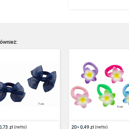
również:
0,73
zł
20
0,49
zł
(netto)
(netto)
*