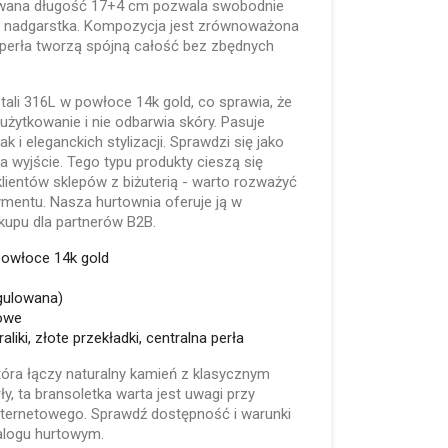
owana długość 17+4 cm pozwala swobodnie
 nadgarstka. Kompozycja jest zrównoważona
 i perła tworzą spójną całość bez zbędnych
ali 316L w powłoce 14k gold, co sprawia, że
użytkowanie i nie odbarwia skóry. Pasuje
 i eleganckich stylizacji. Sprawdzi się jako
a wyjście. Tego typu produkty cieszą się
lientów sklepów z biżuterią - warto rozważyć
ymentu. Nasza hurtownia oferuje ją w
kupu dla partnerów B2B.
 powłoce 14k gold
gulowana)
kowe
liki, złote przekładki, centralna perła
która łączy naturalny kamień z klasycznym
ły, ta bransoletka warta jest uwagi przy
internetowego. Sprawdź dostępność i warunki
logu hurtowym.