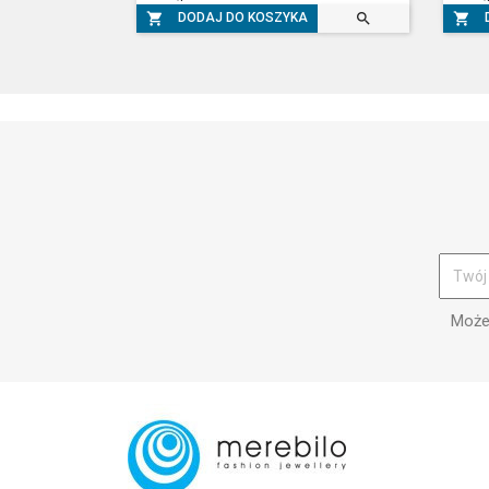



DODAJ DO KOSZYKA
Możes