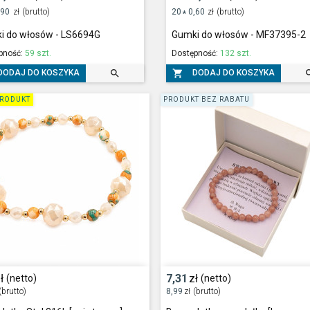
,90
zł
(brutto)
20
0,60
zł
(brutto)
*
i do włosów - LS6694G
Gumki do włosów - MF37395-2
pność:
59 szt.
Dostępność:
132 szt.


DODAJ DO KOSZYKA
DODAJ DO KOSZYKA
RODUKT
PRODUKT BEZ RABATU
ł
7,31
zł
(netto)
(netto)
(brutto)
8,99
zł
(brutto)