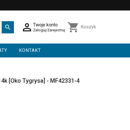

shopping_cart
Twoje konto

Koszyk
Zaloguj/Zarejestruj
ATY
KONTAKT
14k [Oko Tygrysa] - MF42331-4