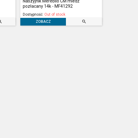
Naszyjnik Merebilo CM miedź
pozłacany 14k - MF41292
Dostępność:
Out of stock


ZOBACZ