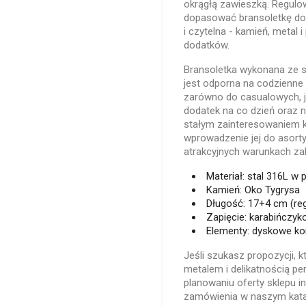
okrągłą zawieszką. Regul
dopasować bransoletkę do
i czytelna - kamień, metal
dodatków.
Bransoletka wykonana ze st
jest odporna na codzienne 
zarówno do casualowych, jak
dodatek na co dzień oraz n
stałym zainteresowaniem k
wprowadzenie jej do asort
atrakcyjnych warunkach za
Materiał: stal 316L w
Kamień: Oko Tygrysa
Długość: 17+4 cm (re
Zapięcie: karabińczy
Elementy: dyskowe kora
Jeśli szukasz propozycji, 
metalem i delikatnością per
planowaniu oferty sklepu 
zamówienia w naszym kata