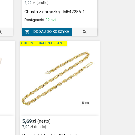
6,99
zł
(brutto)
Chusta z obrączką - MF42285-1
Dostępność:
92 szt.



DODAJ DO KOSZYKA
OBECNIE BRAK NA STANIE
5,69
zł
(netto)
7,00
zł
(brutto)