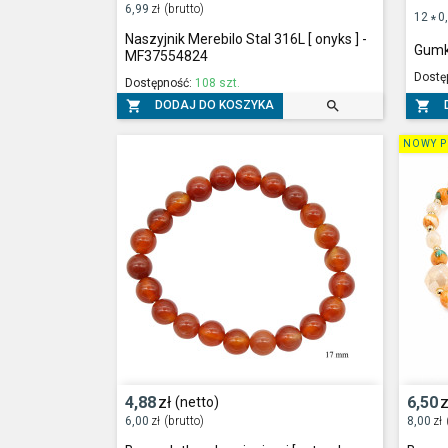
6,99
zł
(brutto)
12
0
*
Naszyjnik Merebilo Stal 316L [ onyks ] -
Gumk
MF37554824
Dostę
Dostępność:
108 szt.



DODAJ DO KOSZYKA
NOWY P
4,88
zł
6,50
z
(netto)
6,00
zł
(brutto)
8,00
zł