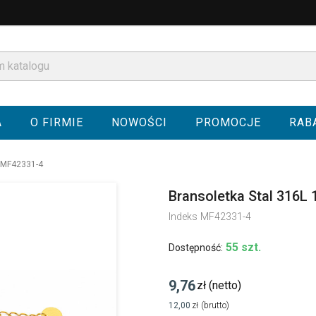
A
O FIRMIE
NOWOŚCI
PROMOCJE
RAB
- MF42331-4
Bransoletka Stal 316L 
Indeks
MF42331-4
55 szt.
Dostępność:
9,76
zł
(netto)
12,00
zł
(brutto)