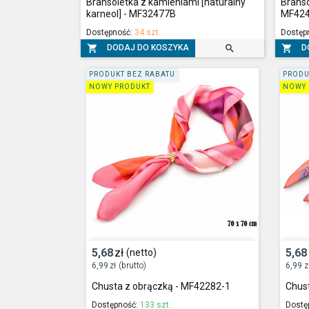
Bransoletka z kamieniami [naturalny
Branso
karneol] - MF32477B
MF424
Dostępność:
34 szt.
Dostęp



DODAJ DO KOSZYKA
D
PRODUKT BEZ RABATU
PRODU
NOWY PRODUKT
NOWY 
5,68
zł
5,68
(netto)
6,99
zł
(brutto)
6,99
z
Chusta z obrączką - MF42282-1
Chus
Dostępność:
133 szt.
Dostę