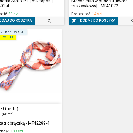
letka Stal 316L [ mix topaz ] -
Bransoletka w pudełku [kwarc
91-4
truskawkowy] - MF41072
ność:
89 szt.
Dostępność:
14 szt.


ODAJ DO KOSZYKA
DODAJ DO KOSZYKA
KT BEZ RABATU
PRODUKT
zł
(netto)
ł
(brutto)
ta z obrączką - MF42289-4
pność:
103 szt.