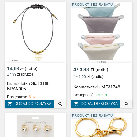
PRODUKT BEZ RABATU
14,63
zł
(netto)
4
4,88
zł
(netto)
*
17,99
zł
(brutto)
4
6,00
zł
(brutto)
*
Bransoletka Stal 316L -
Kosmetyczki - MF31748
BRAN005
Dostępność:
130 szt.
Dostępność:
6 szt.




DODAJ DO KOSZYKA
DODAJ DO KOSZYKA
PRODUKT BEZ RABATU