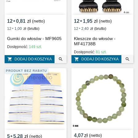
12
0,81
zł
(netto)
12
1,95
zł
(netto)
*
*
12
1,00
zł
(brutto)
12
2,40
zł
(brutto)
*
*
Gumki do włosów - MF9605
Kleszcze do włosów -
MF41738B
Dostępność:
149 szt.
Dostępność:
81 szt.




DODAJ DO KOSZYKA
DODAJ DO KOSZYKA
PRODUKT BEZ RABATU
4,07
zł
(netto)
5
5,28
zł
(netto)
*