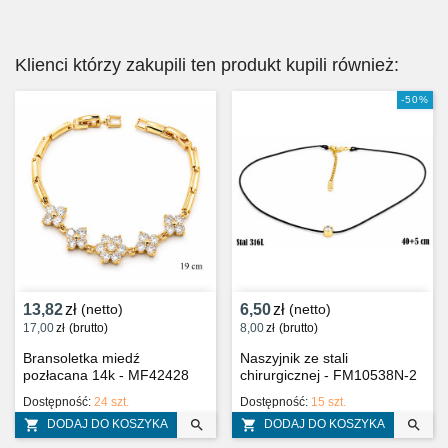
Klienci którzy zakupili ten produkt kupili również:
-50%
13,82
zł
(netto)
6,50
zł
(netto)
17,00
zł
(brutto)
8,00
zł
(brutto)
Bransoletka miedź
Naszyjnik ze stali
pozłacana 14k - MF42428
chirurgicznej - FM10538N-2
Dostępność:
24 szt.
Dostępność:
15 szt.




DODAJ DO KOSZYKA
DODAJ DO KOSZYKA