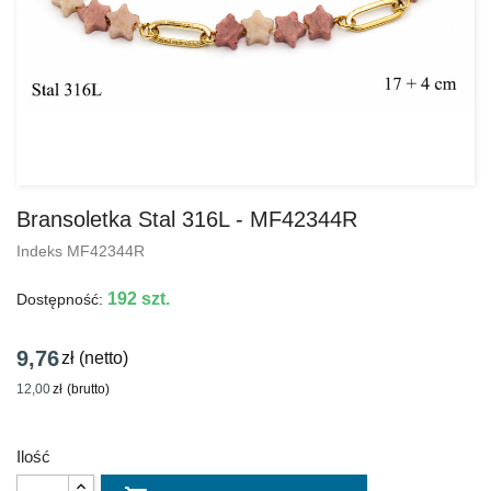
Bransoletka Stal 316L - MF42344R
Indeks
MF42344R
192 szt.
Dostępność:
9,76
zł
(netto)
12,00
zł
(brutto)
Ilość