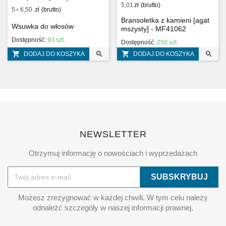
5,01
zł
(brutto)
5
6,50
zł
(brutto)
*
Bransoletka z kamieni [agat
Wsuwka do włosów
mszysty] - MF41062
Dostępność:
93 szt.
Dostępność:
250 szt.




DODAJ DO KOSZYKA
DODAJ DO KOSZYKA
NEWSLETTER
Otrzymuj informację o nowościach i wyprzedażach
Możesz zrezygnować w każdej chwili. W tym celu należy
odnaleźć szczegóły w naszej informacji prawnej.