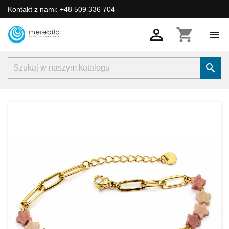
Kontakt z nami: +48 509 336 704

shopping_cart

