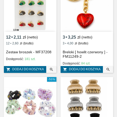
12
2,11
zł
(netto)
3
3,25
zł
(netto)
*
*
12
2,60
zł
(brutto)
3
4,00
zł
(brutto)
*
*
Zestaw broszek - MF37208
Breloki [ howlit czerwony ] -
FM11249-2
Dostępność:
181 szt.
Dostępność:
84 szt.




DODAJ DO KOSZYKA
DODAJ DO KOSZYKA
-50%