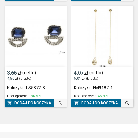
3,66
zł
4,07
zł
(netto)
(netto)
4,50
zł
(brutto)
5,01
zł
(brutto)
Kolczyki - LS5372-3
Kolczyki - FM9187-1
Dostępność:
986 szt.
Dostępność:
946 szt.




DODAJ DO KOSZYKA
DODAJ DO KOSZYKA