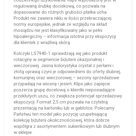
codziennego użytkowania. Klips wyposażony jest w
regulowaną śrubkę dociskową, co pozwala na
dopasowanie do różnych grubości płatka ucha.
Produkt nie zawiera niklu w ilości przekraczającej
normy europejskie, jednak ze względu na skład
mosiądzu nie jest klasyfikowany jako w pełni
hipoalergiczny – informacja istotna przy ekspozycji
dla klientek z wrażliwą skórą.
Kolczyki LS7940-1 sprawdzają się jako produkt
rotacyjny w segmencie biżuterii okazjonalnej i
wieczorowej. Jasna kolorystyka crystal z perłami i
złotą oprawą czyni je odpowiednimi do oferty ślubnej,
komunijnej oraz wieczorowej – sezony sprzedażowe
przypadają na wiosnę i jesień. Klips jako zapięcie
poszerza grupę docelową o klientki nieposiadające
przekłutych uszu, co zwiększa potencjał sprzedażowy
ekspozycji. Format 2,5 cm pozwala na czytelną
prezentację na kartoniku lub w gablotce. Polecamy
Państwu ten model jako pozycję uzupełniającą
kolekcję biżuterii okolicznościowej, która dobrze
współgra z asortymentem sukienkowym lub ślubnym
w sklepie.