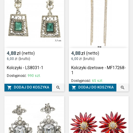
4,88
zł
4,88
zł
(netto)
(netto)
6,00
zł
(brutto)
6,00
zł
(brutto)
Kolczyki - LS8031-1
Kolczyki dżetowe - MF17268-
1
Dostępność:
990 szt.
Dostępność:
65 szt.




DODAJ DO KOSZYKA
DODAJ DO KOSZYKA