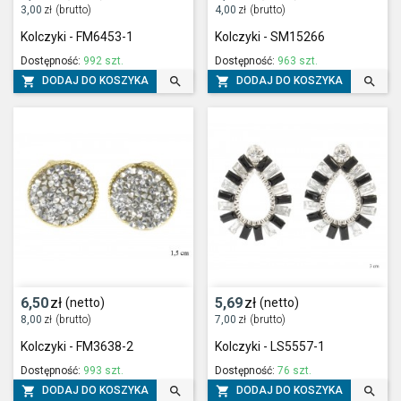
3,00
zł
(brutto)
4,00
zł
(brutto)
Kolczyki - FM6453-1
Kolczyki - SM15266
Dostępność:
992 szt.
Dostępność:
963 szt.




DODAJ DO KOSZYKA
DODAJ DO KOSZYKA
6,50
zł
5,69
zł
(netto)
(netto)
8,00
zł
(brutto)
7,00
zł
(brutto)
Kolczyki - FM3638-2
Kolczyki - LS5557-1
Dostępność:
993 szt.
Dostępność:
76 szt.




DODAJ DO KOSZYKA
DODAJ DO KOSZYKA