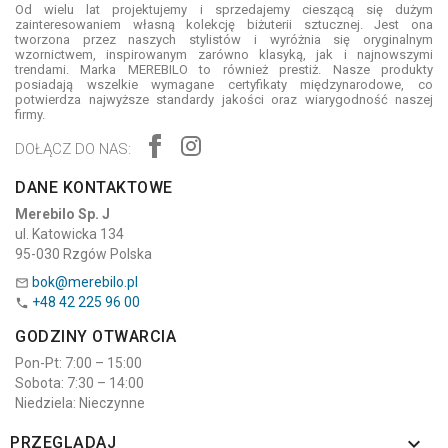
Od wielu lat projektujemy i sprzedajemy cieszącą się dużym
zainteresowaniem własną kolekcję biżuterii sztucznej. Jest ona
tworzona przez naszych stylistów i wyróżnia się oryginalnym
wzornictwem, inspirowanym zarówno klasyką, jak i najnowszymi
trendami. Marka MEREBILO to również prestiż. Nasze produkty
posiadają wszelkie wymagane certyfikaty międzynarodowe, co
potwierdza najwyższe standardy jakości oraz wiarygodność naszej
firmy.
DOŁĄCZ DO NAS:
DANE KONTAKTOWE
Merebilo Sp. J
ul. Katowicka 134
95-030 Rzgów Polska
bok@merebilo.pl

+48 42 225 96 00

GODZINY OTWARCIA
Pon-Pt: 7:00 – 15:00
Sobota: 7:30 – 14:00
Niedziela: Nieczynne

PRZEGLĄDAJ