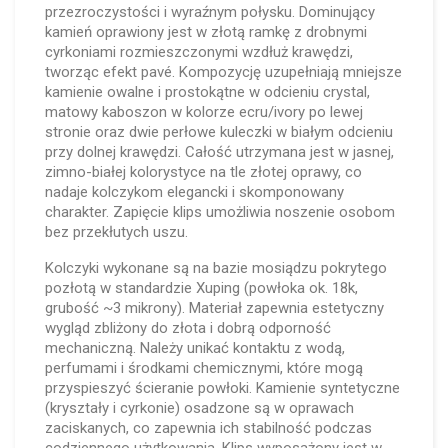
przezroczystości i wyraźnym połysku. Dominujący
kamień oprawiony jest w złotą ramkę z drobnymi
cyrkoniami rozmieszczonymi wzdłuż krawędzi,
tworząc efekt pavé. Kompozycję uzupełniają mniejsze
kamienie owalne i prostokątne w odcieniu crystal,
matowy kaboszon w kolorze ecru/ivory po lewej
stronie oraz dwie perłowe kuleczki w białym odcieniu
przy dolnej krawędzi. Całość utrzymana jest w jasnej,
zimno-białej kolorystyce na tle złotej oprawy, co
nadaje kolczykom elegancki i skomponowany
charakter. Zapięcie klips umożliwia noszenie osobom
bez przekłutych uszu.
Kolczyki wykonane są na bazie mosiądzu pokrytego
pozłotą w standardzie Xuping (powłoka ok. 18k,
grubość ~3 mikrony). Materiał zapewnia estetyczny
wygląd zbliżony do złota i dobrą odporność
mechaniczną. Należy unikać kontaktu z wodą,
perfumami i środkami chemicznymi, które mogą
przyspieszyć ścieranie powłoki. Kamienie syntetyczne
(kryształy i cyrkonie) osadzone są w oprawach
zaciskanych, co zapewnia ich stabilność podczas