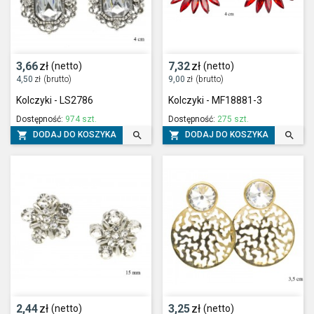
3,66
zł
7,32
zł
(netto)
(netto)
4,50
zł
(brutto)
9,00
zł
(brutto)
Kolczyki - LS2786
Kolczyki - MF18881-3
Dostępność:
974 szt.
Dostępność:
275 szt.




DODAJ DO KOSZYKA
DODAJ DO KOSZYKA
2,44
zł
3,25
zł
(netto)
(netto)