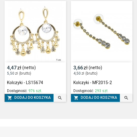
4,47
zł
3,66
zł
(netto)
(netto)
5,50
zł
(brutto)
4,50
zł
(brutto)
Kolczyki - LS15674
Kolczyki - MF2015-2
Dostępność:
976 szt.
Dostępność:
293 szt.




DODAJ DO KOSZYKA
DODAJ DO KOSZYKA