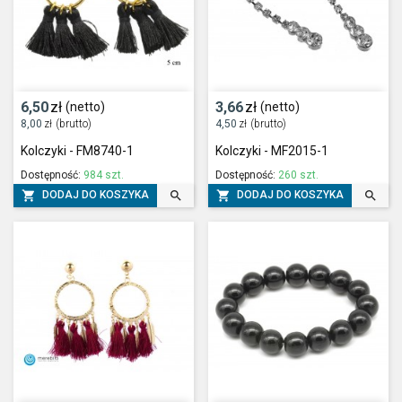
6,50
zł
3,66
zł
(netto)
(netto)
8,00
zł
(brutto)
4,50
zł
(brutto)
Kolczyki - FM8740-1
Kolczyki - MF2015-1
Dostępność:
984 szt.
Dostępność:
260 szt.




DODAJ DO KOSZYKA
DODAJ DO KOSZYKA