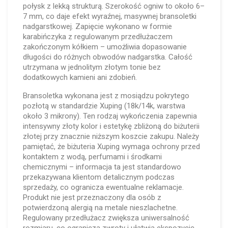
połysk z lekką strukturą. Szerokość ogniw to około 6–
7 mm, co daje efekt wyraźnej, masywnej bransoletki
nadgarstkowej. Zapięcie wykonano w formie
karabińczyka z regulowanym przedłużaczem
zakończonym kółkiem – umożliwia dopasowanie
długości do różnych obwodów nadgarstka. Całość
utrzymana w jednolitym złotym tonie bez
dodatkowych kamieni ani zdobień.
Bransoletka wykonana jest z mosiądzu pokrytego
pozłotą w standardzie Xuping (18k/14k, warstwa
około 3 mikrony). Ten rodzaj wykończenia zapewnia
intensywny złoty kolor i estetykę zbliżoną do biżuterii
złotej przy znacznie niższym koszcie zakupu. Należy
pamiętać, że biżuteria Xuping wymaga ochrony przed
kontaktem z wodą, perfumami i środkami
chemicznymi – informacja ta jest standardowo
przekazywana klientom detalicznym podczas
sprzedaży, co ogranicza ewentualne reklamacje.
Produkt nie jest przeznaczony dla osób z
potwierdzoną alergią na metale nieszlachetne.
Regulowany przedłużacz zwiększa uniwersalność