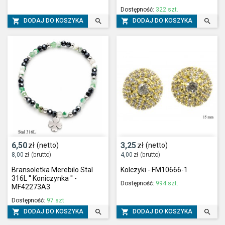
Dostępność:
322 szt.




DODAJ DO KOSZYKA
DODAJ DO KOSZYKA
6,50
zł
3,25
zł
(netto)
(netto)
8,00
zł
(brutto)
4,00
zł
(brutto)
Bransoletka Merebilo Stal
Kolczyki - FM10666-1
316L '' Koniczynka '' -
Dostępność:
994 szt.
MF42273A3
Dostępność:
97 szt.




DODAJ DO KOSZYKA
DODAJ DO KOSZYKA