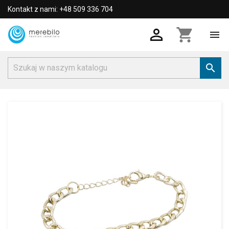
Kontakt z nami: +48 509 336 704

shopping_cart

