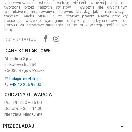
zainteresowaniem własną kolekcję biżuterii sztucznej. Jest ona
tworzona przez naszych stylistów i wyróżnia się oryginalnym
wzornictwem, inspirowanym zarówno klasyką, jak i najnowszymi
trendami. Marka MEREBILO to również prestiż. Nasze produkty
posiadają wszelkie wymagane certyfikaty międzynarodowe, co
potwierdza najwyższe standardy jakości oraz wiarygodność naszej
firmy.
DOŁĄCZ DO NAS:
DANE KONTAKTOWE
Merebilo Sp. J
ul. Katowicka 134
95-030 Rzgów Polska
bok@merebilo.pl

+48 42 225 96 00

GODZINY OTWARCIA
Pon-Pt: 7:00 – 15:00
Sobota: 7:30 – 14:00
Niedziela: Nieczynne

PRZEGLĄDAJ