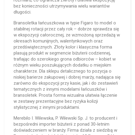
rozmiaru, co ogranicza zwroty i ułatwia ekspozycję
bez konieczności utrzymywania wielu wariantów
długości.
Bransoletka łańcuszkowa w typie Figaro to model o
stabilnej rotacji przez cały rok – dobrze sprawdza się
w ekspozycji całorocznej, ze wzmożoną sprzedażą w
okresach komunijnych, walentynkowych oraz
przedświątecznych. Złoty kolor i klasyczna forma
plasują produkt w segmencie biżuterii codziennej,
trafiając do szerokiego grona odbiorców – kobiet w
różnym wieku poszukujących dodatku o miejskim
charakterze. Dla sklepu detalicznego to pozycja o
niskiej barierze zakupowej i dobrej marży, nadająca się
zarówno do ekspozycji przy kasie, jak i do zestawień
tematycznych z innymi modelami łańcuszków i
bransoletek. Prosta forma wizualna ułatwia łączenie
w zestawy prezentacyjne bez ryzyka kolizji
stylistycznej z innymi produktami.
Merebilo I. Wilewska, P. Wilewski Sp. J. to producent i
bezpośredni importer biżuterii z ponad 30-letnim
doświadczeniem w branży. Firma działa z siedzibą w