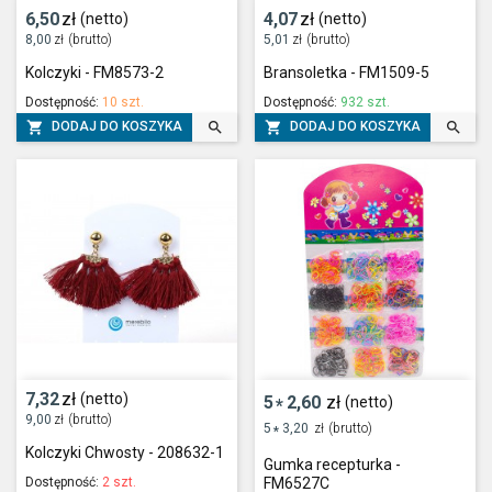
6,50
zł
4,07
zł
(netto)
(netto)
8,00
zł
(brutto)
5,01
zł
(brutto)
Kolczyki - FM8573-2
Bransoletka - FM1509-5
Dostępność:
10 szt.
Dostępność:
932 szt.




DODAJ DO KOSZYKA
DODAJ DO KOSZYKA
7,32
zł
(netto)
5
2,60
zł
(netto)
*
9,00
zł
(brutto)
5
3,20
zł
(brutto)
*
Kolczyki Chwosty - 208632-1
Gumka recepturka -
Dostępność:
2 szt.
FM6527C