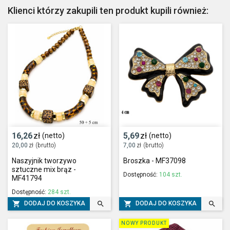
Klienci którzy zakupili ten produkt kupili również:
16,26
zł
5,69
zł
(netto)
(netto)
20,00
zł
(brutto)
7,00
zł
(brutto)
Naszyjnik tworzywo
Broszka - MF37098
sztuczne mix brąz -
Dostępność:
104 szt.
MF41794
Dostępność:
284 szt.




DODAJ DO KOSZYKA
DODAJ DO KOSZYKA
NOWY PRODUKT