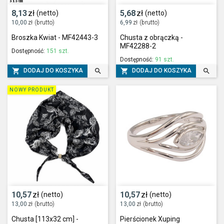
8,13
zł
5,68
zł
(netto)
(netto)
10,00
zł
(brutto)
6,99
zł
(brutto)
Broszka Kwiat - MF42443-3
Chusta z obrączką -
MF42288-2
Dostępność:
151 szt.
Dostępność:
91 szt.




DODAJ DO KOSZYKA
DODAJ DO KOSZYKA
NOWY PRODUKT
10,57
zł
10,57
zł
(netto)
(netto)
13,00
zł
(brutto)
13,00
zł
(brutto)
Chusta [113x32 cm] -
Pierścionek Xuping