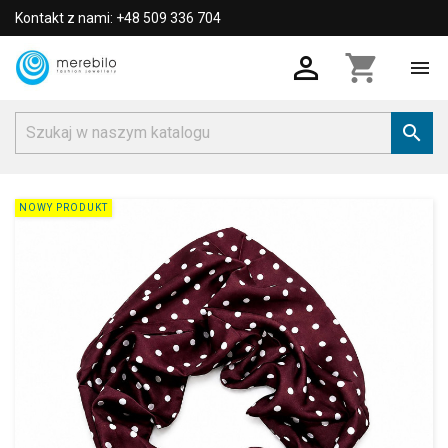
Kontakt z nami: +48 509 336 704

shopping_cart


NOWY PRODUKT