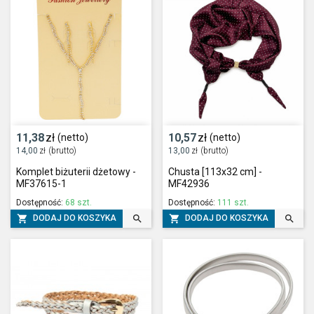
11,38
zł
10,57
zł
(netto)
(netto)
14,00
zł
(brutto)
13,00
zł
(brutto)
Komplet biżuterii dżetowy -
Chusta [113x32 cm] -
MF37615-1
MF42936
Dostępność:
68 szt.
Dostępność:
111 szt.




DODAJ DO KOSZYKA
DODAJ DO KOSZYKA