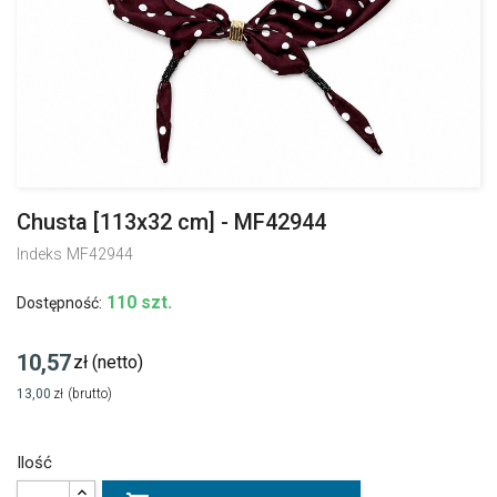
Chusta [113x32 cm] - MF42944
Indeks
MF42944
110 szt.
Dostępność:
10,57
zł
(netto)
13,00
zł
(brutto)
Ilość