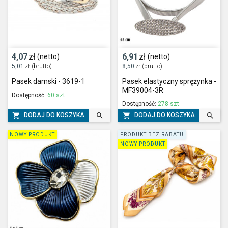
4,07
zł
6,91
zł
(netto)
(netto)
5,01
zł
(brutto)
8,50
zł
(brutto)
Pasek damski - 3619-1
Pasek elastyczny sprężynka -
MF39004-3R
Dostępność:
60 szt.
Dostępność:
278 szt.




DODAJ DO KOSZYKA
DODAJ DO KOSZYKA
NOWY PRODUKT
PRODUKT BEZ RABATU
NOWY PRODUKT