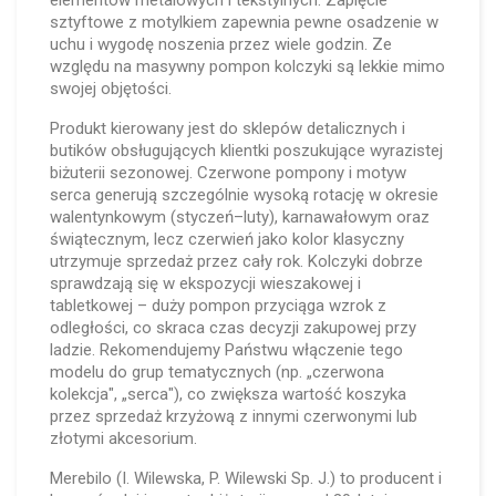
elementów metalowych i tekstylnych. Zapięcie
sztyftowe z motylkiem zapewnia pewne osadzenie w
uchu i wygodę noszenia przez wiele godzin. Ze
względu na masywny pompon kolczyki są lekkie mimo
swojej objętości.
Produkt kierowany jest do sklepów detalicznych i
butików obsługujących klientki poszukujące wyrazistej
biżuterii sezonowej. Czerwone pompony i motyw
serca generują szczególnie wysoką rotację w okresie
walentynkowym (styczeń–luty), karnawałowym oraz
świątecznym, lecz czerwień jako kolor klasyczny
utrzymuje sprzedaż przez cały rok. Kolczyki dobrze
sprawdzają się w ekspozycji wieszakowej i
tabletkowej – duży pompon przyciąga wzrok z
odległości, co skraca czas decyzji zakupowej przy
ladzie. Rekomendujemy Państwu włączenie tego
modelu do grup tematycznych (np. „czerwona
kolekcja", „serca"), co zwiększa wartość koszyka
przez sprzedaż krzyżową z innymi czerwonymi lub
złotymi akcesorium.
Merebilo (I. Wilewska, P. Wilewski Sp. J.) to producent i