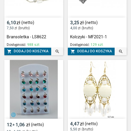
6,10
zł
3,25
zł
(netto)
(netto)
7,50
zł
(brutto)
4,00
zł
(brutto)
Bransoletka - LS8622
Kolczyki - MF2021-1
Dostępność:
988 szt.
Dostępność:
129 szt.




DODAJ DO KOSZYKA
DODAJ DO KOSZYKA
4,47
zł
(netto)
12
1,06
zł
(netto)
*
5,50
zł
(brutto)