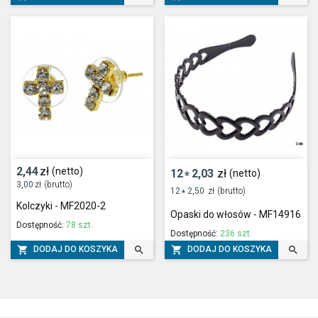
2,44
zł
(netto)
12
2,03
zł
(netto)
*
3,00
zł
(brutto)
12
2,50
zł
(brutto)
*
Kolczyki - MF2020-2
Opaski do włosów - MF14916
Dostępność:
78 szt.
Dostępność:
236 szt.




DODAJ DO KOSZYKA
DODAJ DO KOSZYKA