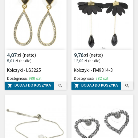
4,07
zł
9,76
zł
(netto)
(netto)
5,01
zł
(brutto)
12,00
zł
(brutto)
Kolczyki - LS3225
Kolczyki - FM9314-3
Dostępność:
980 szt.
Dostępność:
982 szt.




DODAJ DO KOSZYKA
DODAJ DO KOSZYKA