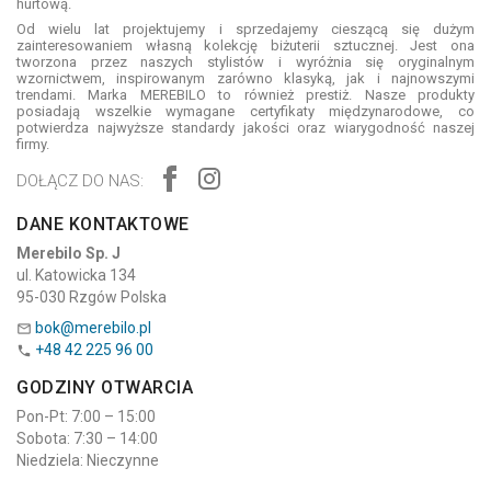
hurtową.
Od wielu lat projektujemy i sprzedajemy cieszącą się dużym
zainteresowaniem własną kolekcję biżuterii sztucznej. Jest ona
tworzona przez naszych stylistów i wyróżnia się oryginalnym
wzornictwem, inspirowanym zarówno klasyką, jak i najnowszymi
trendami. Marka MEREBILO to również prestiż. Nasze produkty
posiadają wszelkie wymagane certyfikaty międzynarodowe, co
potwierdza najwyższe standardy jakości oraz wiarygodność naszej
firmy.
DOŁĄCZ DO NAS:
DANE KONTAKTOWE
Merebilo Sp. J
ul. Katowicka 134
95-030 Rzgów Polska
bok@merebilo.pl

+48 42 225 96 00

GODZINY OTWARCIA
Pon-Pt: 7:00 – 15:00
Sobota: 7:30 – 14:00
Niedziela: Nieczynne