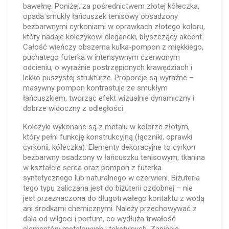
bawełnę. Poniżej, za pośrednictwem złotej kółeczka,
opada smukły łańcuszek tenisowy obsadzony
bezbarwnymi cyrkoniami w oprawkach złotego koloru,
który nadaje kolczykowi elegancki, błyszczący akcent.
Całość wieńczy obszerna kulka-pompon z miękkiego,
puchatego futerka w intensywnym czerwonym
odcieniu, o wyraźnie postrzępionych krawędziach i
lekko puszystej strukturze. Proporcje są wyraźne –
masywny pompon kontrastuje ze smukłym
łańcuszkiem, tworząc efekt wizualnie dynamiczny i
dobrze widoczny z odległości.
Kolczyki wykonane są z metalu w kolorze złotym,
który pełni funkcję konstrukcyjną (łączniki, oprawki
cyrkonii, kółeczka). Elementy dekoracyjne to cyrkon
bezbarwny osadzony w łańcuszku tenisowym, tkanina
w kształcie serca oraz pompon z futerka
syntetycznego lub naturalnego w czerwieni. Biżuteria
tego typu zaliczana jest do biżuterii ozdobnej – nie
jest przeznaczona do długotrwałego kontaktu z wodą
ani środkami chemicznymi. Należy przechowywać z
dala od wilgoci i perfum, co wydłuża trwałość