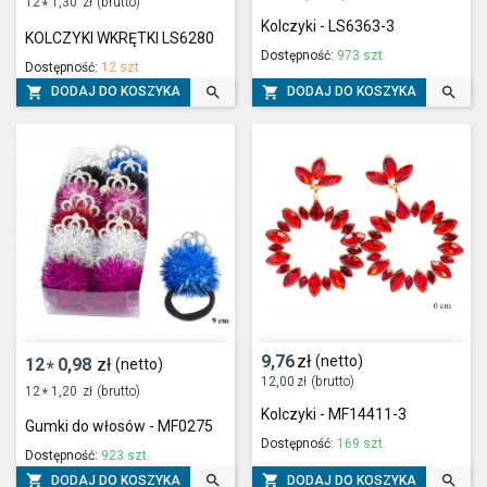
12
1,30
zł
(brutto)
*
Kolczyki - LS6363-3
KOLCZYKI WKRĘTKI LS6280
Dostępność:
973 szt.
Dostępność:
12 szt.




DODAJ DO KOSZYKA
DODAJ DO KOSZYKA
9,76
zł
(netto)
12
0,98
zł
(netto)
*
12,00
zł
(brutto)
12
1,20
zł
(brutto)
*
Kolczyki - MF14411-3
Gumki do włosów - MF0275
Dostępność:
169 szt.
Dostępność:
923 szt.




DODAJ DO KOSZYKA
DODAJ DO KOSZYKA