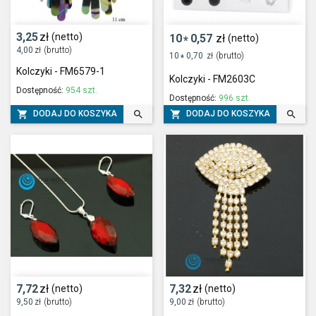
3,25
zł
(netto)
10
0,57
zł
(netto)
*
4,00
zł
(brutto)
10
0,70
zł
(brutto)
*
Kolczyki - FM6579-1
Kolczyki - FM2603C
Dostępność:
954 szt.
Dostępność:
996 szt.




DODAJ DO KOSZYKA
DODAJ DO KOSZYKA
7,72
zł
7,32
zł
(netto)
(netto)
9,50
zł
(brutto)
9,00
zł
(brutto)