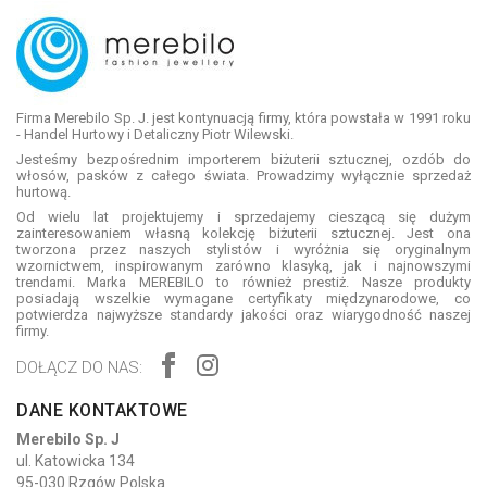
Firma Merebilo Sp. J. jest kontynuacją firmy, która powstała w 1991 roku
- Handel Hurtowy i Detaliczny Piotr Wilewski.
Jesteśmy bezpośrednim importerem biżuterii sztucznej, ozdób do
włosów, pasków z całego świata. Prowadzimy wyłącznie sprzedaż
hurtową.
Od wielu lat projektujemy i sprzedajemy cieszącą się dużym
zainteresowaniem własną kolekcję biżuterii sztucznej. Jest ona
tworzona przez naszych stylistów i wyróżnia się oryginalnym
wzornictwem, inspirowanym zarówno klasyką, jak i najnowszymi
trendami. Marka MEREBILO to również prestiż. Nasze produkty
posiadają wszelkie wymagane certyfikaty międzynarodowe, co
potwierdza najwyższe standardy jakości oraz wiarygodność naszej
firmy.
DOŁĄCZ DO NAS:
DANE KONTAKTOWE
Merebilo Sp. J
ul. Katowicka 134
95-030 Rzgów Polska