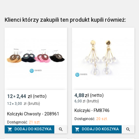
Klienci którzy zakupili ten produkt kupili również:
4,88
zł
(netto)
12
2,44
zł
(netto)
*
6,00
zł
(brutto)
12
3,00
zł
(brutto)
*
Kolczyki - FM8746
Kolczyki Chwosty - 208961
Dostępność:
20 szt.
Dostępność:
21 szt.




DODAJ DO KOSZYKA
DODAJ DO KOSZYKA