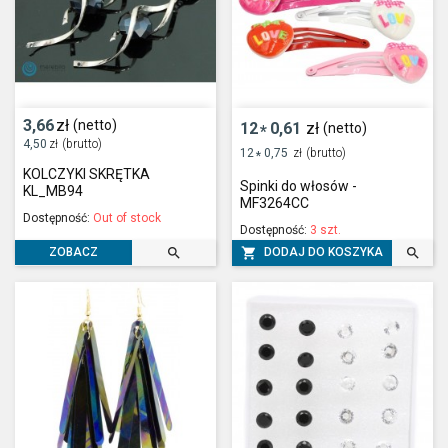
3,66
zł
(netto)
12
0,61
zł
(netto)
*
4,50
zł
(brutto)
12
0,75
zł
(brutto)
*
KOLCZYKI SKRĘTKA
Spinki do włosów -
KL_MB94
MF3264CC
Dostępność:
Out of stock
Dostępność:
3 szt.



DODAJ DO KOSZYKA
ZOBACZ