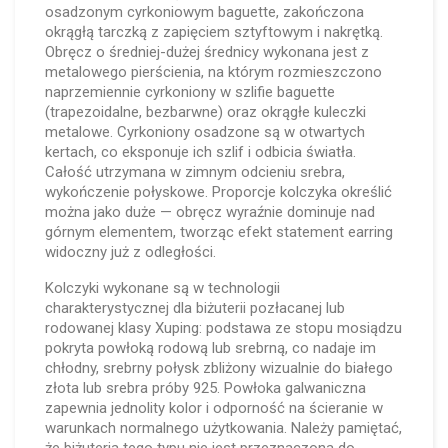
osadzonym cyrkoniowym baguette, zakończona
okrągłą tarczką z zapięciem sztyftowym i nakrętką.
Obręcz o średniej-dużej średnicy wykonana jest z
metalowego pierścienia, na którym rozmieszczono
naprzemiennie cyrkoniony w szlifie baguette
(trapezoidalne, bezbarwne) oraz okrągłe kuleczki
metalowe. Cyrkoniony osadzone są w otwartych
kertach, co eksponuje ich szlif i odbicia światła.
Całość utrzymana w zimnym odcieniu srebra,
wykończenie połyskowe. Proporcje kolczyka określić
można jako duże — obręcz wyraźnie dominuje nad
górnym elementem, tworząc efekt statement earring
widoczny już z odległości.
Kolczyki wykonane są w technologii
charakterystycznej dla biżuterii pozłacanej lub
rodowanej klasy Xuping: podstawa ze stopu mosiądzu
pokryta powłoką rodową lub srebrną, co nadaje im
chłodny, srebrny połysk zbliżony wizualnie do białego
złota lub srebra próby 925. Powłoka galwaniczna
zapewnia jednolity kolor i odporność na ścieranie w
warunkach normalnego użytkowania. Należy pamiętać,