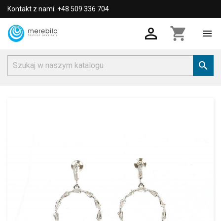
Kontakt z nami: +48 509 336 704

shopping_cart

