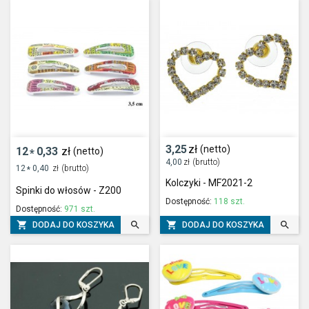
3,25
zł
(netto)
12
0,33
zł
(netto)
*
4,00
zł
(brutto)
12
0,40
zł
(brutto)
*
Kolczyki - MF2021-2
Spinki do włosów - Z200
Dostępność:
118 szt.
Dostępność:
971 szt.




DODAJ DO KOSZYKA
DODAJ DO KOSZYKA