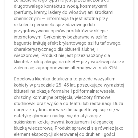
że biżuteria tego typu nie jest przeznaczona do
długotrwałego kontaktu z wodą, kosmetykami
(perfumy, kremy, lakiery do włosów) ani środkami
chemicznymi — informacja ta jest istotna przy
szkoleniu personelu sprzedażowego lub
przygotowywaniu opisów produktów w sklepie
internetowym. Cyrkoniony bezbarwne w szlifie
baguette imitują efekt brylantowego szlifu taflowego,
charakterystycznego dla biżuterii ślubnej i
wieczorowej. Produkt nie jest przeznaczony dla
klientek z silną alergią na nikiel — przy wrażliwej skórze
zaleca się zaproponowanie alternatyw ze stali 316L.
Docelowa klientka detaliczna to przede wszystkim
kobiety w przedziale 25–45 lat, poszukujące wyrazistej
biżuterii na okazje formalne i półformalne: wesela,
chrzciny, komunijne przyjęcia, wieczory firmowe,
studniówki oraz wyjścia do teatru lub restauracji. Duża
obręcz z cyrkoniami w szlifie baguette wpisuje się w
estetykę glamour i nadaje się do stylizacji z
sukienkami koktajlowymi, kostiumami i elegancką
bluzką wieczorową. Produkt sprawdzi się również jako
element ekspozycji skierowanej do druhien i gości