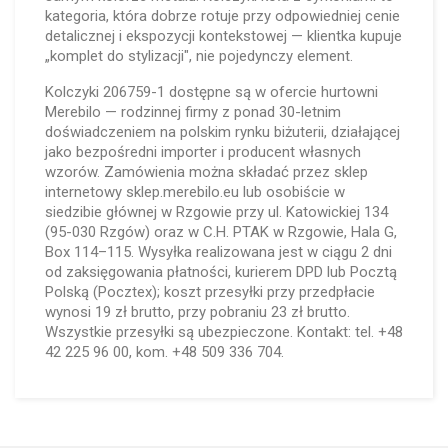
kategoria, która dobrze rotuje przy odpowiedniej cenie
detalicznej i ekspozycji kontekstowej — klientka kupuje
„komplet do stylizacji", nie pojedynczy element.
Kolczyki 206759-1 dostępne są w ofercie hurtowni
Merebilo — rodzinnej firmy z ponad 30-letnim
doświadczeniem na polskim rynku biżuterii, działającej
jako bezpośredni importer i producent własnych
wzorów. Zamówienia można składać przez sklep
internetowy sklep.merebilo.eu lub osobiście w
siedzibie głównej w Rzgowie przy ul. Katowickiej 134
(95-030 Rzgów) oraz w C.H. PTAK w Rzgowie, Hala G,
Box 114–115. Wysyłka realizowana jest w ciągu 2 dni
od zaksięgowania płatności, kurierem DPD lub Pocztą
Polską (Pocztex); koszt przesyłki przy przedpłacie
wynosi 19 zł brutto, przy pobraniu 23 zł brutto.
Wszystkie przesyłki są ubezpieczone. Kontakt: tel. +48
42 225 96 00, kom. +48 509 336 704.