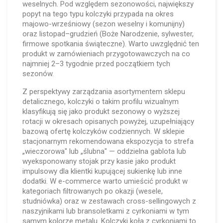
weselnych. Pod względem sezonowości, największy
popyt na tego typu kolczyki przypada na okres
majowo-wrześniowy (sezon weselny i komunijny)
oraz listopad–grudzień (Boże Narodzenie, sylwester,
firmowe spotkania świąteczne). Warto uwzględnić ten
produkt w zamówieniach przygotowawczych na co
najmniej 2–3 tygodnie przed początkiem tych
sezonów.
Z perspektywy zarządzania asortymentem sklepu
detalicznego, kolczyki o takim profilu wizualnym
klasyfikują się jako produkt sezonowy o wyższej
rotacji w okresach opisanych powyżej, uzupełniający
bazową ofertę kolczyków codziennych. W sklepie
stacjonarnym rekomendowana ekspozycja to strefa
„wieczorowa" lub „ślubna" — oddzielna gablota lub
wyeksponowany stojak przy kasie jako produkt
impulsowy dla klientki kupującej sukienkę lub inne
dodatki. W e-commerce warto umieścić produkt w
kategoriach filtrowanych po okazji (wesele,
studniówka) oraz w zestawach cross-sellingowych z
naszyjnikami lub bransoletkami z cyrkoniami w tym
samym kolorze metalu. Kolczyki koła z cyrkoniami to