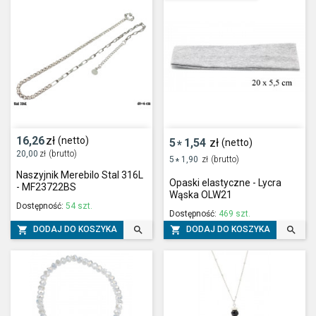
16,26
zł
(netto)
5
1,54
zł
(netto)
*
20,00
zł
(brutto)
5
1,90
zł
(brutto)
*
Naszyjnik Merebilo Stal 316L
Opaski elastyczne - Lycra
- MF23722BS
Wąska OLW21
Dostępność:
54 szt.
Dostępność:
469 szt.




DODAJ DO KOSZYKA
DODAJ DO KOSZYKA