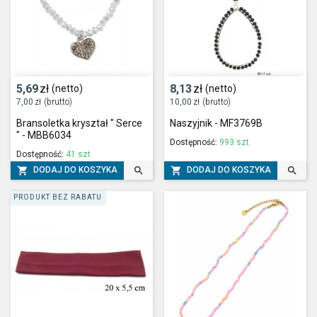
5,69
zł
8,13
zł
(netto)
(netto)
7,00
zł
(brutto)
10,00
zł
(brutto)
Bransoletka kryształ " Serce
Naszyjnik - MF3769B
" - MBB6034
Dostępność:
993 szt.
Dostępność:
41 szt.




DODAJ DO KOSZYKA
DODAJ DO KOSZYKA
PRODUKT BEZ RABATU