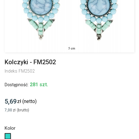
Kolczyki - FM2502
Indeks
FM2502
281 szt.
Dostępność:
5,69
zł
(netto)
7,00
zł
(brutto)
Kolor
Turkusowy