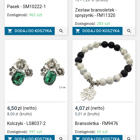
*
Pasek - SM10222-1
Zestaw bransoletek -
Dostępność:
962 szt.
sprężynki - FM11320
Dostępność:
283 szt.




DODAJ DO KOSZYKA
DODAJ DO KOSZYKA
6,50
zł
4,07
zł
(netto)
(netto)
8,00
zł
(brutto)
5,01
zł
(brutto)
Kolczyki - LS8037-2
Bransoletka - FM9476
Dostępność:
997 szt.
Dostępność:
65 szt.




DODAJ DO KOSZYKA
DODAJ DO KOSZYKA