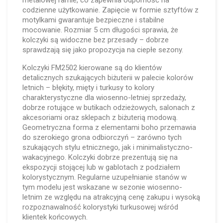
metalowej ramie, co zapewnia odporność na
codzienne użytkowanie. Zapięcie w formie sztyftów z
motylkami gwarantuje bezpieczne i stabilne
mocowanie. Rozmiar 5 cm długości sprawia, że
kolczyki są widoczne bez przesady – dobrze
sprawdzają się jako propozycja na ciepłe sezony.
Kolczyki FM2502 kierowane są do klientów
detalicznych szukających biżuterii w palecie kolorów
letnich – błękity, mięty i turkusy to kolory
charakterystyczne dla wiosenno-letniej sprzedaży,
dobrze rotujące w butikach odzieżowych, salonach z
akcesoriami oraz sklepach z biżuterią modową.
Geometryczna forma z elementami boho przemawia
do szerokiego grona odbiorczyń – zarówno tych
szukających stylu etnicznego, jak i minimalistyczno-
wakacyjnego. Kolczyki dobrze prezentują się na
ekspozycji stojącej lub w gablotach z podziałem
kolorystycznym. Regularne uzupełnianie stanów w
tym modelu jest wskazane w sezonie wiosenno-
letnim ze względu na atrakcyjną cenę zakupu i wysoką
rozpoznawalność kolorystyki turkusowej wśród
klientek końcowych.