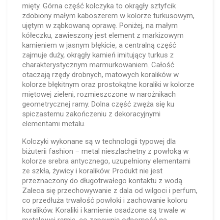
mięty. Górna część kolczyka to okrągły sztyfcik
zdobiony małym kaboszerem w kolorze turkusowym,
ujętym w ząbkowaną oprawę. Poniżej, na małym
kółeczku, zawieszony jest element z markizowym
kamieniem w jasnym błękicie, a centralną część
zajmuje duży, okrągły kamień imitujący turkus z
charakterystycznym marmurkowaniem. Całość
otaczają rzędy drobnych, matowych koralików w
kolorze błękitnym oraz prostokątne koraliki w kolorze
miętowej zieleni, rozmieszczone w narożnikach
geometrycznej ramy. Dolna część zwęża się ku
spiczastemu zakończeniu z dekoracyjnymi
elementami metalu.
Kolczyki wykonane są w technologii typowej dla
biżuterii fashion – metal nieszlachetny z powłoką w
kolorze srebra antycznego, uzupełniony elementami
ze szkła, żywicy i koralików. Produkt nie jest
przeznaczony do długotrwałego kontaktu z wodą.
Zaleca się przechowywanie z dala od wilgoci i perfum,
co przedłuża trwałość powłoki i zachowanie koloru
koralików. Koraliki i kamienie osadzone są trwale w