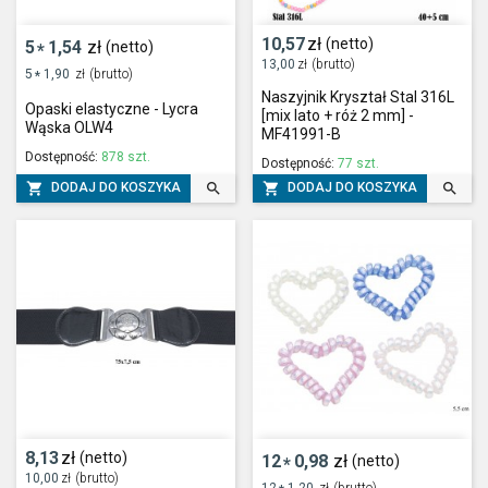
10,57
zł
(netto)
5
1,54
zł
(netto)
*
13,00
zł
(brutto)
5
1,90
zł
(brutto)
*
Naszyjnik Kryształ Stal 316L
Opaski elastyczne - Lycra
[mix lato + róż 2 mm] -
Wąska OLW4
MF41991-B
Dostępność:
878 szt.
Dostępność:
77 szt.




DODAJ DO KOSZYKA
DODAJ DO KOSZYKA
8,13
zł
(netto)
12
0,98
zł
(netto)
*
10,00
zł
(brutto)
12
1,20
zł
(brutto)