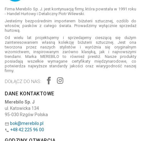
Firma Merebilo Sp. J. jest kontynuacją firmy, która powstała w 1991 roku
- Handel Hurtowy i Detaliczny Piotr Wilewski.
Jesteśmy bezpośrednim importerem biżuterii sztucznej, ozdób do
włosów, pasków z całego świata. Prowadzimy wyłącznie sprzedaż
hurtową.
Od wielu lat projektujemy i sprzedajemy cieszącą się dużym
zainteresowaniem własną kolekcję biżuterii sztucznej. Jest ona
tworzona przez naszych stylistów i wyróżnia się oryginalnym
wzornictwem, inspirowanym zarówno klasyką, jak i najnowszymi
trendami. Marka MEREBILO to również prestiż. Nasze produkty
posiadają wszelkie wymagane certyfikaty międzynarodowe, co
potwierdza najwyższe standardy jakości oraz wiarygodność naszej
firmy.
DOŁĄCZ DO NAS:
DANE KONTAKTOWE
Merebilo Sp. J
ul. Katowicka 134
95-030 Rzgów Polska
bok@merebilo.pl

+48 42 225 96 00

GODZINY OTWARCIA