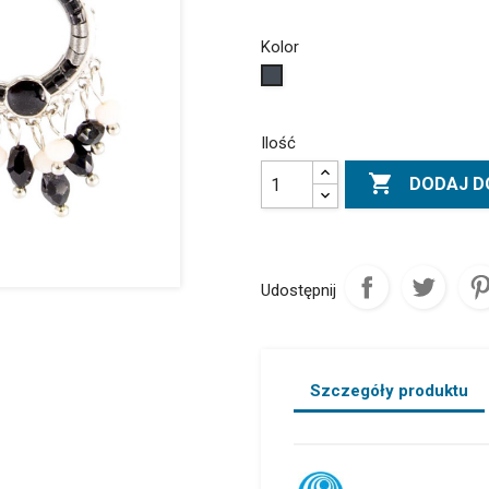
Kolor
Czarny
Ilość

DODAJ D
Udostępnij
Szczegóły produktu