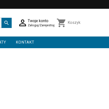

shopping_cart
Twoje konto

Koszyk
Zaloguj/Zarejestruj
ATY
KONTAKT