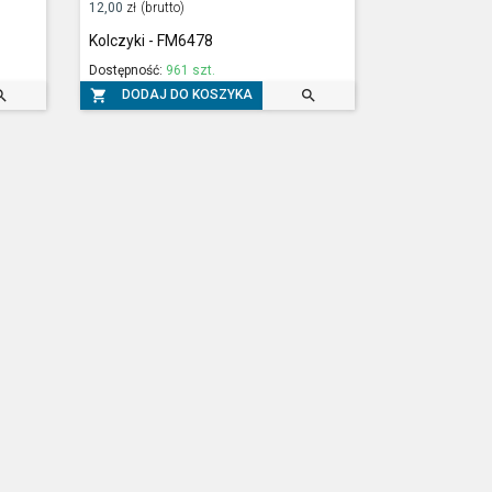
12,00
zł
(brutto)
Kolczyki - FM6478
Dostępność:
961 szt.



DODAJ DO KOSZYKA