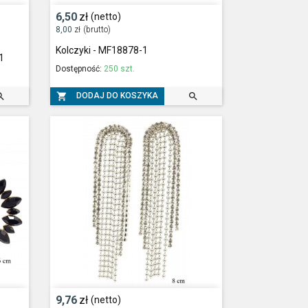
6,50
zł
(netto)
8,00
zł
(brutto)
Kolczyki - MF18878-1
1
Dostępność:
250 szt.



DODAJ DO KOSZYKA
9,76
zł
(netto)