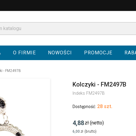
A
O FIRMIE
NOWOŚCI
PROMOCJE
RAB
ki - FM2497B
Kolczyki - FM2497B
Indeks
FM2497B
28 szt.
Dostępność:
4,88
zł
(netto)
6,00
zł
(brutto)