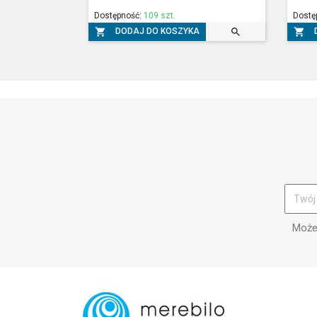
Dostępność:
109 szt.
Dostę



DODAJ DO KOSZYKA
Możes