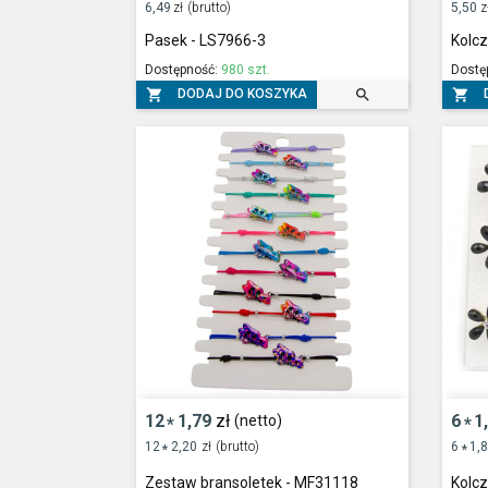
6,49
zł
(brutto)
5,50
z
Pasek - LS7966-3
Kolcz
Dostępność:
980 szt.
Dostę



DODAJ DO KOSZYKA
12
1,79
zł
6
1
(netto)
*
*
12
2,20
zł
(brutto)
6
1,
*
*
Zestaw bransoletek - MF31118
Kolcz