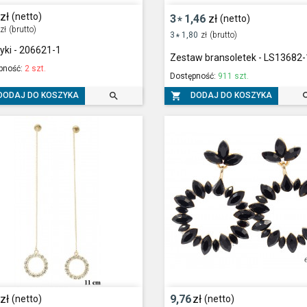
zł
(netto)
3
1,46
zł
(netto)
*
zł
(brutto)
3
1,80
zł
(brutto)
*
yki - 206621-1
Zestaw bransoletek - LS13682-
pność:
2 szt.
Dostępność:
911 szt.


DODAJ DO KOSZYKA
DODAJ DO KOSZYKA
zł
9,76
zł
(netto)
(netto)