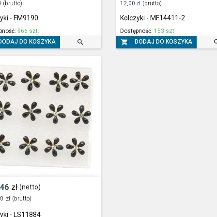
ł
(brutto)
12,00
zł
(brutto)
yki - FM9190
Kolczyki - MF14411-2
pność:
966 szt.
Dostępność:
153 szt.


DODAJ DO KOSZYKA
DODAJ DO KOSZYKA
,46
zł
(netto)
80
zł
(brutto)
yki - LS11884