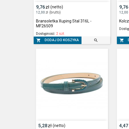
9,76
zł
9,76
(netto)
12,00
zł
(brutto)
12,00
Bransoletka Xuping Stal 316L -
Kolcz
MF26509
Dostę
Dostępność:
2 szt.



DODAJ DO KOSZYKA
5,28
zł
4,47
(netto)