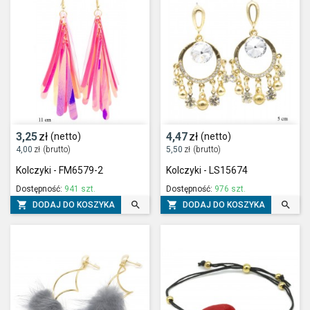
3,25
zł
4,47
zł
(netto)
(netto)
4,00
zł
(brutto)
5,50
zł
(brutto)
Kolczyki - FM6579-2
Kolczyki - LS15674
Dostępność:
941 szt.
Dostępność:
976 szt.




DODAJ DO KOSZYKA
DODAJ DO KOSZYKA