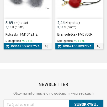
5,69
zł
2,44
zł
(netto)
(netto)
7,00
zł
(brutto)
3,00
zł
(brutto)
Kolczyki - FM10421-2
Bransoletka - FM6700R
Dostępność:
990 szt.
Dostępność:
903 szt.




DODAJ DO KOSZYKA
DODAJ DO KOSZYKA
NEWSLETTER
Otrzymuj informację o nowościach i wyprzedażach