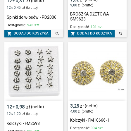
12
0,37
zł
(netto)
*
9,00
zł
(brutto)
12
0,45
zł
(brutto)
*
BROSZKA DŻETOWA
Spinki do włosów - PD2006
SM9623
Dostępność:
945 szt.
Dostępność:
101 szt.




DODAJ DO KOSZYKA
DODAJ DO KOSZYKA
3,25
zł
(netto)
12
0,98
zł
(netto)
*
4,00
zł
(brutto)
12
1,20
zł
(brutto)
*
Kolczyki - FM10666-1
Kolczyki - FM2598
Dostępność:
994 szt.