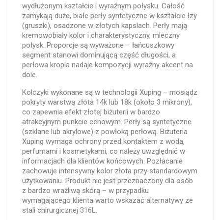
wydłużonym kształcie i wyraźnym połysku. Całość
zamykają duże, białe perły syntetyczne w kształcie łzy
(gruszki), osadzone w złotych kapslach. Perły mają
kremowobiały kolor i charakterystyczny, mleczny
połysk. Proporcje są wyważone – łańcuszkowy
segment stanowi dominującą część długości, a
perłowa kropla nadaje kompozycji wyraźny akcent na
dole.
Kolczyki wykonane są w technologii Xuping – mosiądz
pokryty warstwą złota 14k lub 18k (około 3 mikrony),
co zapewnia efekt złotej biżuterii w bardzo
atrakcyjnym punkcie cenowym. Perły są syntetyczne
(szklane lub akrylowe) z powłoką perłową. Biżuteria
Xuping wymaga ochrony przed kontaktem z wodą,
perfumami i kosmetykami, co należy uwzględnić w
informacjach dla klientów końcowych. Pozłacanie
zachowuje intensywny kolor złota przy standardowym
użytkowaniu. Produkt nie jest przeznaczony dla osób
z bardzo wrażliwą skórą – w przypadku
wymagającego klienta warto wskazać alternatywy ze
stali chirurgicznej 316L.