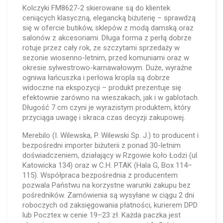
Kolczyki FM8627-2 skierowane są do klientek
ceniących klasyczną, elegancką biżuterię – sprawdzą
się w ofercie butików, sklepów z modą damską oraz
salonów z akcesoriami. Długa forma z perłą dobrze
rotuje przez cały rok, ze szczytami sprzedaży w
sezonie wiosenno-letnim, przed komuniami oraz w
okresie sylwestrowo-karnawałowym. Duże, wyraźne
ogniwa łańcuszka i perłowa kropla są dobrze
widoczne na ekspozycji – produkt prezentuje się
efektownie zarówno na wieszakach, jak i w gablotach.
Długość 7 cm czyni je wyrazistym produktem, który
przyciąga uwagę i skraca czas decyzji zakupowej.
Merebilo (I. Wilewska, P. Wilewski Sp. J.) to producent i
bezpośredni importer biżuterii z ponad 30-letnim
doświadczeniem, działający w Rzgowie koło Łodzi (ul.
Katowicka 134) oraz w C.H. PTAK (Hala G, Box 114–
115). Współpraca bezpośrednia z producentem
pozwala Państwu na korzystne warunki zakupu bez
pośredników. Zamówienia są wysyłane w ciągu 2 dni
roboczych od zaksięgowania płatności, kurierem DPD
lub Pocztex w cenie 19–23 zł. Każda paczka jest