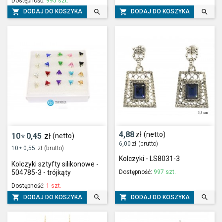
Dostępność:
995 szt.




DODAJ DO KOSZYKA
DODAJ DO KOSZYKA
4,88
zł
(netto)
10
0,45
zł
(netto)
*
6,00
zł
(brutto)
10
0,55
zł
(brutto)
*
Kolczyki - LS8031-3
Kolczyki sztyfty silikonowe -
Dostępność:
997 szt.
504785-3 - trójkąty
Dostępność:
1 szt.




DODAJ DO KOSZYKA
DODAJ DO KOSZYKA