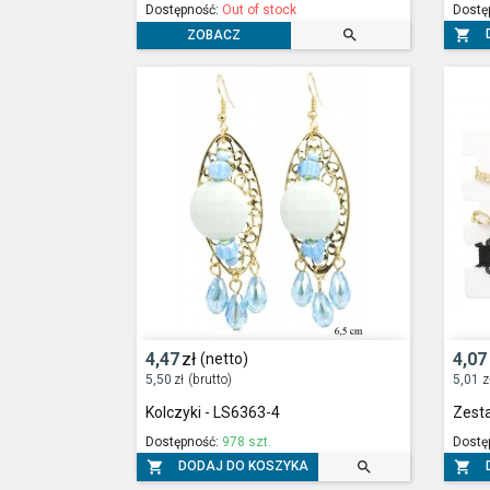
Dostępność:
Out of stock
Dostę


ZOBACZ
4,47
zł
4,07
(netto)
5,50
zł
(brutto)
5,01
z
Kolczyki - LS6363-4
Zest
Dostępność:
978 szt.
Dostę



DODAJ DO KOSZYKA