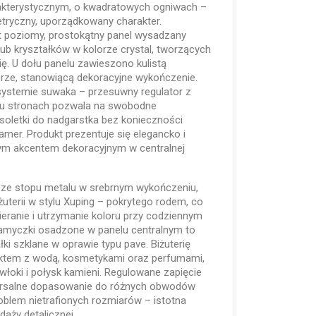
akterystycznym, o kwadratowych ogniwach –
etryczny, uporządkowany charakter.
 poziomy, prostokątny panel wysadzany
lub kryształków w kolorze crystal, tworzących
ię. U dołu panelu zawieszono kulistą
rze, stanowiącą dekoracyjne wykończenie.
systemie suwaka – przesuwny regulator z
obu stronach pozwala na swobodne
oletki do nadgarstka bez konieczności
amer. Produkt prezentuje się elegancko i
nym akcentem dekoracyjnym w centralnej
 ze stopu metalu w srebrnym wykończeniu,
żuterii w stylu Xuping – pokrytego rodem, co
eranie i utrzymanie koloru przy codziennym
amyczki osadzone w panelu centralnym to
łki szklane w oprawie typu pave. Biżuterię
aktem z wodą, kosmetykami oraz perfumami,
łoki i połysk kamieni. Regulowane zapięcie
rsalne dopasowanie do różnych obwodów
roblem nietrafionych rozmiarów – istotna
daży detalicznej.