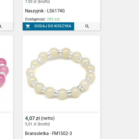
7,00
zł
(brutto)
Naszyjnik - LS6174G
Dostępność:
283 szt.



DODAJ DO KOSZYKA
4,07
zł
(netto)
5,01
zł
(brutto)
Bransoletka - FM1502-3