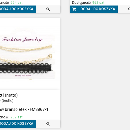
pność:
994 szt.
Dostępność:
962 szt.


DODAJ DO KOSZYKA
DODAJ DO KOSZYKA
zł
(netto)
ł
(brutto)
aw bransoletek - FM8867-1
pność:
989 szt.

DODAJ DO KOSZYKA