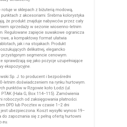
 rotuje w sklepach z biżuterią modową,
 punktach z akcesoriami. Srebrna kolorystyka
ją, że produkt znajduje nabywców przez cały
eniem sprzedaży w sezonie wiosenno-letnim
ym. Regulowane zapięcie suwakowe ogranicza
arowe, a kompaktowy format ułatwia
lotach, jak i na stojakach. Produkt
poszukujących delikatnej, elegancko
ii w przystępnym segmencie cenowym.
ze sprawdzają się jako pozycje uzupełniające
wy ekspozycyjne.
lewski Sp. J. to producent i bezpośredni
 30-letnim doświadczeniem na rynku hurtowym.
ych punktów w Rzgowie koło Łodzi (ul.
. PTAK (Hala G, Box 114–115). Zamówienia
ni roboczych od zaksięgowania płatności.
em DPD lub Pocztex w czasie 1–2 dni
 jest ubezpieczona. Koszt wysyłki wynosi 19–
 do zapoznania się z pełną ofertą hurtowni
o.eu.