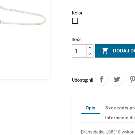
Kolor
Biały
Ilość

DODAJ D
Udostępnij
Opis
Szczegóły pr
Informacje dl
Bransoletka LS8918 wykona