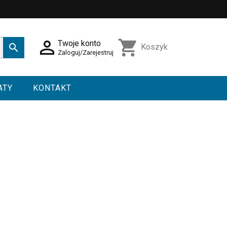

shopping_cart
Twoje konto

Koszyk
Zaloguj/Zarejestruj
ATY
KONTAKT