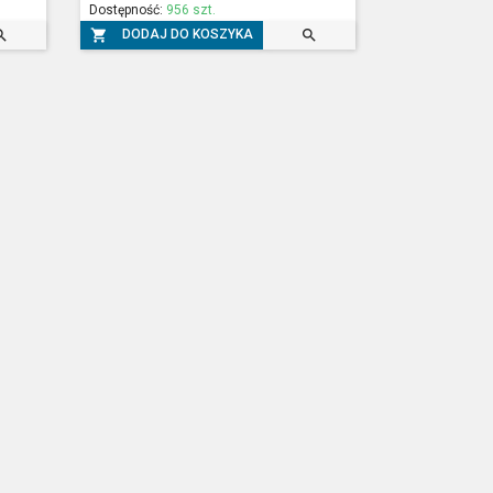
Dostępność:
956 szt.



DODAJ DO KOSZYKA