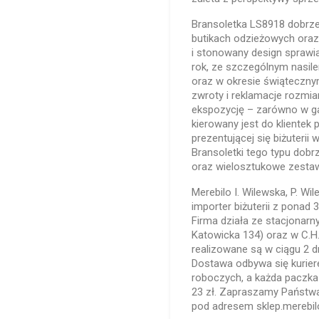
Bransoletka LS8918 dobrze
butikach odzieżowych oraz
i stonowany design sprawia
rok, ze szczególnym nasil
oraz w okresie świąteczn
zwroty i reklamacje rozmi
ekspozycję – zarówno w gab
kierowany jest do klientek 
prezentującej się biżuter
Bransoletki tego typu dobr
oraz wielosztukowe zesta
Merebilo I. Wilewska, P. Wi
importer biżuterii z ponad
Firma działa ze stacjonarn
Katowicka 134) oraz w C.H
realizowane są w ciągu 2 d
Dostawa odbywa się kurier
roboczych, a każda paczka
23 zł. Zapraszamy Państwa
pod adresem sklep.merebil