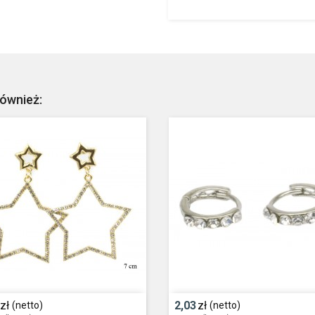
również:
zł
2,03
zł
(netto)
(netto)