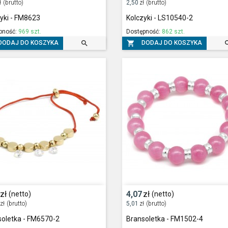
ł
(brutto)
2,50
zł
(brutto)
yki - FM8623
Kolczyki - LS10540-2
pność:
969 szt.
Dostępność:
862 szt.


DODAJ DO KOSZYKA
DODAJ DO KOSZYKA
zł
4,07
zł
(netto)
(netto)
zł
(brutto)
5,01
zł
(brutto)
soletka - FM6570-2
Bransoletka - FM1502-4