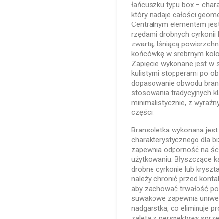
łańcuszku typu box – char
który nadaje całości geom
Centralnym elementem jest
rzędami drobnych cyrkonii 
zwartą, lśniącą powierzchn
końcówkę w srebrnym kolo
Zapięcie wykonane jest w 
kulistymi stopperami po 
dopasowanie obwodu brans
stosowania tradycyjnych kl
minimalistycznie, z wyraź
części.
Bransoletka wykonana jest
charakterystycznego dla bi
zapewnia odporność na ści
użytkowaniu. Błyszczące k
drobne cyrkonie lub kryszta
należy chronić przed kont
aby zachować trwałość pow
suwakowe zapewnia uniwe
nadgarstka, co eliminuje p
zaleta z perspektywy sprze