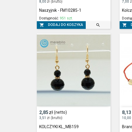
8,00
zł
(brutto)
7,00
z
Naszyjnik - FM10285-1
Kolcz
Dostępność:
951 szt.
Dostę



DODAJ DO KOSZYKA
2,85
zł
8,13
(netto)
3,51
zł
(brutto)
10,00
KOLCZYKI KL_MB159
Bran