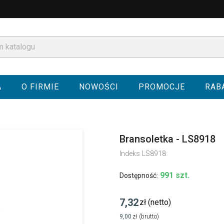
A
O FIRMIE
NOWOŚCI
PROMOCJE
RAB
Bransoletka - LS8918
Indeks
LS8918
991 szt.
Dostępność:
7,32
zł
(netto)
9,00
zł
(brutto)