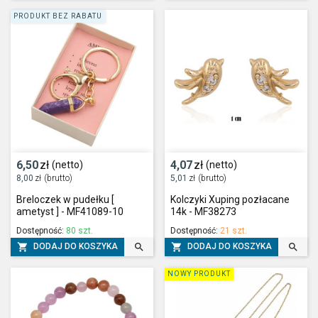
PRODUKT BEZ RABATU
6,50
zł
4,07
zł
(netto)
(netto)
8,00
zł
(brutto)
5,01
zł
(brutto)
Breloczek w pudełku [
Kolczyki Xuping pozłacane
ametyst ] - MF41089-10
14k - MF38273
Dostępność:
80 szt.
Dostępność:
21 szt.




DODAJ DO KOSZYKA
DODAJ DO KOSZYKA
NOWY PRODUKT