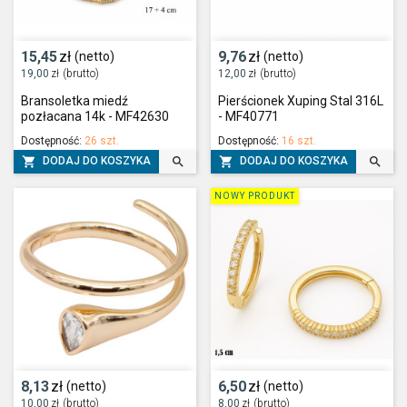
15,45
zł
9,76
zł
(netto)
(netto)
19,00
zł
(brutto)
12,00
zł
(brutto)
Bransoletka miedź
Pierścionek Xuping Stal 316L
pozłacana 14k - MF42630
- MF40771
Dostępność:
26 szt.
Dostępność:
16 szt.




DODAJ DO KOSZYKA
DODAJ DO KOSZYKA
NOWY PRODUKT
8,13
zł
6,50
zł
(netto)
(netto)
10,00
zł
(brutto)
8,00
zł
(brutto)