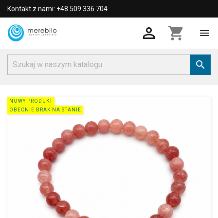
Kontakt z nami: +48 509 336 704

shopping_cart


NOWY PRODUKT
OBECNIE BRAK NA STANIE