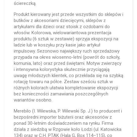
ściereczką.
Produkt kierowany jest przede wszystkim do sklepów i
butików z akcesoriami dziecięcymi, sklepów z
artykułami dla dzieci oraz stoisk z ozdobami do
włosów. Kolorowa, wielowariantowa prezentacja
produktu (6 sztuk w zestawie) sprzyja ekspozycji na
ladzie lub w koszyku przy kasie jako artykuł
impulsowy. Sezonowo największy ruch sprzedażowy
przypada na okres wiosenno-letni (powrót do szkoły,
komunia, lato) oraz przed świętami. Motyw zwierzęcy
i intensywna kolorystyka skutecznie przyciągają
uwagę młodszych klientek, co przekłada się na szybką
rotację towaru na półce. Zestaw sześciu sztuk w
różnych kolorach ułatwia kompletowanie ekspozycji
bez konieczności zamawiania poszczególnych
wariantów osobno.
Merebilo (I. Wilewska, P. Wilewski Sp. J.) to producent i
bezpośredni importer biżuterii oraz akcesoriów z
ponad 30-letnim doświadczeniem na rynku. Firma
działa z siedzibą w Rzgowie koło Łodzi (ul. Katowicka
134) oraz w C.H. PTAK (Hala G, Box 114–115), co