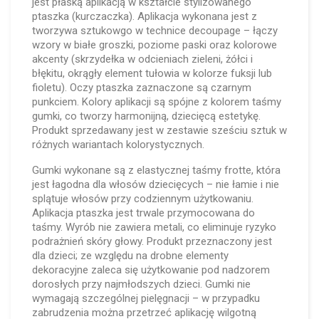
jest płaską aplikacją w kształcie stylizowanego
ptaszka (kurczaczka). Aplikacja wykonana jest z
tworzywa sztukowgo w technice decoupage – łączy
wzory w białe groszki, poziome paski oraz kolorowe
akcenty (skrzydełka w odcieniach zieleni, żółci i
błękitu, okrągły element tułowia w kolorze fuksji lub
fioletu). Oczy ptaszka zaznaczone są czarnym
punkciem. Kolory aplikacji są spójne z kolorem taśmy
gumki, co tworzy harmonijną, dziecięcą estetykę.
Produkt sprzedawany jest w zestawie sześciu sztuk w
różnych wariantach kolorystycznych.
Gumki wykonane są z elastycznej taśmy frotte, która
jest łagodna dla włosów dziecięcych – nie łamie i nie
splątuje włosów przy codziennym użytkowaniu.
Aplikacja ptaszka jest trwale przymocowana do
taśmy. Wyrób nie zawiera metali, co eliminuje ryzyko
podrażnień skóry głowy. Produkt przeznaczony jest
dla dzieci; ze względu na drobne elementy
dekoracyjne zaleca się użytkowanie pod nadzorem
dorosłych przy najmłodszych dzieci. Gumki nie
wymagają szczególnej pielęgnacji – w przypadku
zabrudzenia można przetrzeć aplikację wilgotną