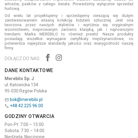
włosów, pasków z całego świata. Prowadzimy wyłącznie sprzedaż
hurtową.
Od wielu lat projektujemy i sprzedajemy cieszącą się dużym
zainteresowaniem własną kolekcję biżuterii sztucznej. Jest ona
tworzona przez naszych stylistów i wyróżnia się oryginalnym
wzornictwem, inspirowanym zarówno klasyką, jak i najnowszymi
trendami. Marka MEREBILO to również prestiż. Nasze produkty
posiadają wszelkie wymagane certyfikaty międzynarodowe, co
potwierdza najwyższe standardy jakości oraz wiarygodność naszej
firmy.
DOŁĄCZ DO NAS:
DANE KONTAKTOWE
Merebilo Sp. J
ul. Katowicka 134
95-030 Rzgów Polska
bok@merebilo.pl

+48 42 225 96 00

GODZINY OTWARCIA
Pon-Pt: 7:00 – 15:00
Sobota: 7:30 – 14:00
Niedziela: Nieczynne