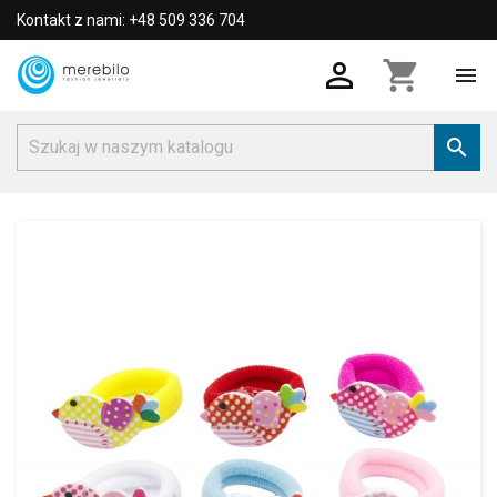
Kontakt z nami: +48 509 336 704

shopping_cart

