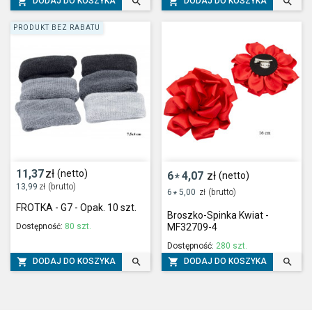




DODAJ DO KOSZYKA
DODAJ DO KOSZYKA
PRODUKT BEZ RABATU
11,37
zł
(netto)
6
4,07
zł
(netto)
*
13,99
zł
(brutto)
6
5,00
zł
(brutto)
*
FROTKA - G7 - Opak. 10 szt.
Broszko-Spinka Kwiat -
Dostępność:
80 szt.
MF32709-4
Dostępność:
280 szt.




DODAJ DO KOSZYKA
DODAJ DO KOSZYKA