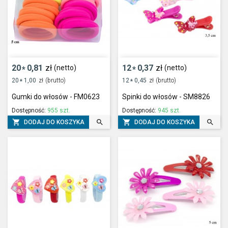
20
0,81
zł
12
0,37
zł
(netto)
(netto)
*
*
20
1,00
zł
(brutto)
12
0,45
zł
(brutto)
*
*
Gumki do włosów - FM0623
Spinki do włosów - SM8826
Dostępność:
955 szt.
Dostępność:
945 szt.




DODAJ DO KOSZYKA
DODAJ DO KOSZYKA