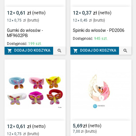
12
0,61
zł
12
0,37
zł
(netto)
(netto)
*
*
12
0,75
zł
(brutto)
12
0,45
zł
(brutto)
*
*
Gumki do włosów -
Spinki do włosów - PD2006
MF9602PB
Dostępność:
945 szt.
Dostępność:
199 szt.




DODAJ DO KOSZYKA
DODAJ DO KOSZYKA
5,69
zł
(netto)
12
0,61
zł
(netto)
*
7,00
zł
(brutto)
12
0,75
zł
(brutto)
*