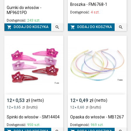
Broszka - FM6768-1
Gumki do włosów -
Dostępność:
4 szt.
MF9601PD
Dostępność:
243 szt.




DODAJ DO KOSZYKA
DODAJ DO KOSZYKA
12
0,53
zł
12
0,49
zł
(netto)
(netto)
*
*
12
0,65
zł
(brutto)
12
0,60
zł
(brutto)
*
*
Spinki do włosów - SM14404
Opaska do włosów - MB1267
Dostępność:
950 szt.
Dostępność:
969 szt.