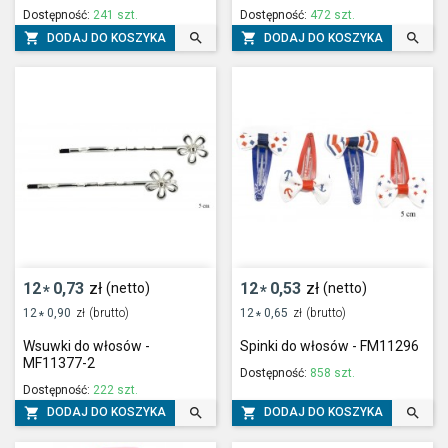
Dostępność:
241 szt.
Dostępność:
472 szt.




DODAJ DO KOSZYKA
DODAJ DO KOSZYKA
12
0,73
zł
12
0,53
zł
(netto)
(netto)
*
*
12
0,90
zł
(brutto)
12
0,65
zł
(brutto)
*
*
Wsuwki do włosów -
Spinki do włosów - FM11296
MF11377-2
Dostępność:
858 szt.
Dostępność:
222 szt.




DODAJ DO KOSZYKA
DODAJ DO KOSZYKA