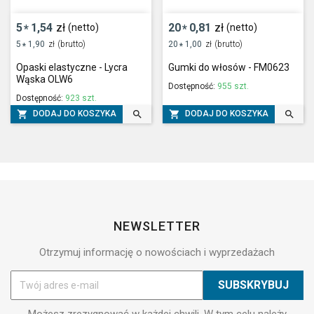
5
1,54
zł
20
0,81
zł
(netto)
(netto)
*
*
5
1,90
zł
(brutto)
20
1,00
zł
(brutto)
*
*
Opaski elastyczne - Lycra
Gumki do włosów - FM0623
Wąska OLW6
Dostępność:
955 szt.
Dostępność:
923 szt.




DODAJ DO KOSZYKA
DODAJ DO KOSZYKA
NEWSLETTER
Otrzymuj informację o nowościach i wyprzedażach
Możesz zrezygnować w każdej chwili. W tym celu należy