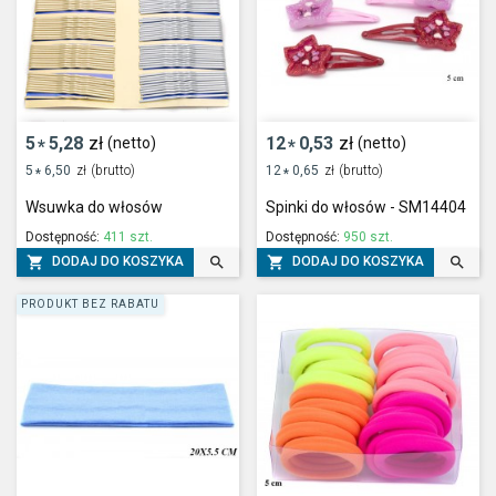
5
5,28
zł
12
0,53
zł
(netto)
(netto)
*
*
5
6,50
zł
(brutto)
12
0,65
zł
(brutto)
*
*
Wsuwka do włosów
Spinki do włosów - SM14404
Dostępność:
411 szt.
Dostępność:
950 szt.




DODAJ DO KOSZYKA
DODAJ DO KOSZYKA
PRODUKT BEZ RABATU