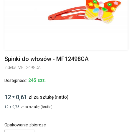
Spinki do włosów - MF12498CA
Indeks
MF12498CA
245 szt.
Dostępność:
12
0,61
zł za sztukę
(netto)
*
12
0,75
zł za sztukę
(brutto)
*
Opakowanie zbiorcze