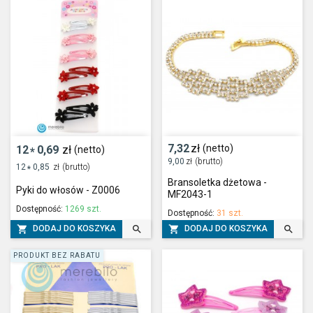
7,32
zł
(netto)
12
0,69
zł
(netto)
*
9,00
zł
(brutto)
12
0,85
zł
(brutto)
*
Bransoletka dżetowa -
Pyki do włosów - Z0006
MF2043-1
Dostępność:
1269 szt.
Dostępność:
31 szt.




DODAJ DO KOSZYKA
DODAJ DO KOSZYKA
PRODUKT BEZ RABATU