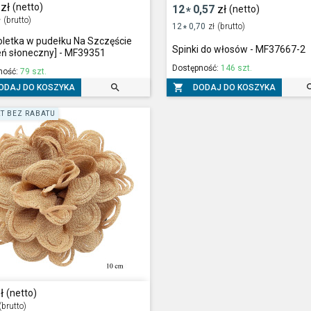
zł
(netto)
12
0,57
zł
(netto)
*
ł
(brutto)
12
0,70
zł
(brutto)
*
letka w pudełku Na Szczęście
Spinki do włosów - MF37667-2
ń słoneczny] - MF39351
Dostępność:
146 szt.
ność:
79 szt.


ODAJ DO KOSZYKA
DODAJ DO KOSZYKA
T BEZ RABATU
ł
(netto)
(brutto)