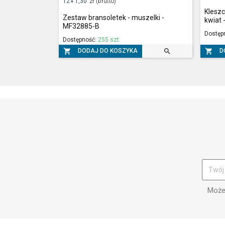
12
1,30
zł
(brutto)
*
Klesz
Zestaw bransoletek - muszelki -
kwiat 
MF32885-B
Dostęp
Dostępność:
255 szt.



DODAJ DO KOSZYKA
D
Możes