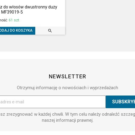
cz do włosów dwustronny duży
- MF39019-5
ność:
61 szt.

ODAJ DO KOSZYKA
NEWSLETTER
Otrzymuj informację o nowościach i wyprzedażach
z zrezygnować w każdej chwili. W tym celu należy odnaleźć szcze
naszej informacji prawnej.