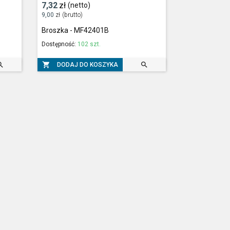
7,32
zł
(netto)
9,00
zł
(brutto)
Broszka - MF42401B
Dostępność:
102 szt.



DODAJ DO KOSZYKA