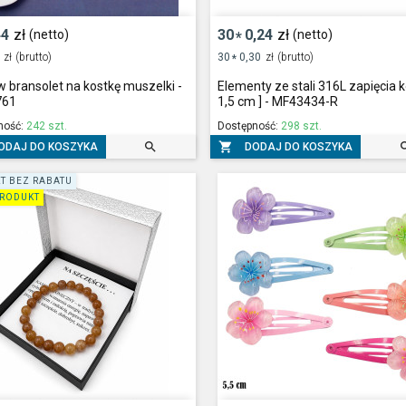
44
zł
30
0,24
zł
(netto)
(netto)
*
zł
(brutto)
30
0,30
zł
(brutto)
*
 bransolet na kostkę muszelki -
Elementy ze stali 316L zapięcia ko
761
1,5 cm ] - MF43434-R
ność:
242 szt.
Dostępność:
298 szt.


ODAJ DO KOSZYKA
DODAJ DO KOSZYKA
T BEZ RABATU
RODUKT