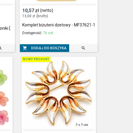
10,57
zł
(netto)
13,00
zł
(brutto)
Komplet biżuterii dżetowy - MF37621-1
niki [
Dostępność:
76 szt.



DODAJ DO KOSZYKA
NOWY PRODUKT