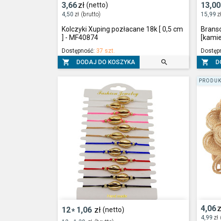
3,66
zł
13,00
(netto)
4,50
zł
(brutto)
15,99
z
Kolczyki Xuping pozłacane 18k [ 0,5 cm
Branso
] - MF40874
[kamie
Dostępność:
37 szt.
Dostęp



DODAJ DO KOSZYKA
D
PRODUK
4,06
z
12
1,06
zł
(netto)
*
4,99
zł