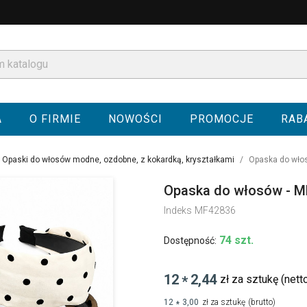
A
O FIRMIE
NOWOŚCI
PROMOCJE
RAB
Opaski do włosów modne, ozdobne, z kokardką, kryształkami
Opaska do wło
Opaska do włosów - 
Indeks
MF42836
74 szt.
Dostępność:
12
2,44
zł za sztukę
(nett
*
12
3,00
zł za sztukę
(brutto)
*