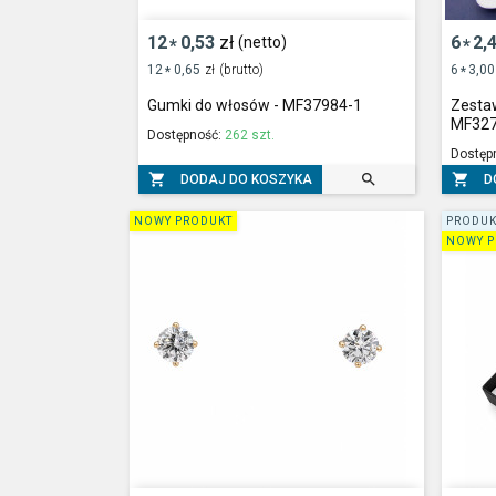
12
0,53
zł
6
2,
(netto)
*
*
12
0,65
zł
(brutto)
6
3,00
*
*
Gumki do włosów - MF37984-1
Zestaw
MF32
Dostępność:
262 szt.
Dostęp



DODAJ DO KOSZYKA
D
NOWY PRODUKT
PRODUK
NOWY P