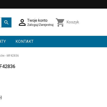

shopping_cart
Twoje konto

Koszyk
Zaloguj/Zarejestruj
ATY
KONTAKT
sów - MF42836
MF42836
o)