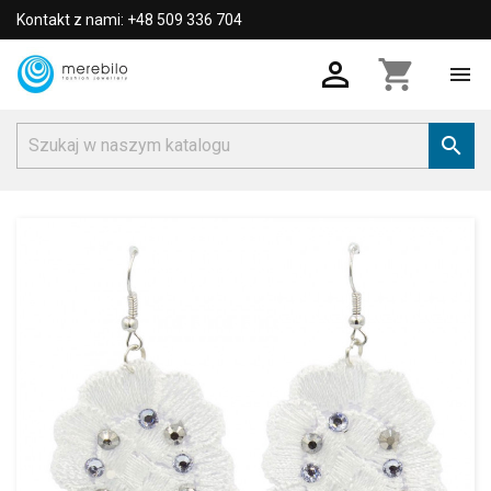
Kontakt z nami: +48 509 336 704

shopping_cart

