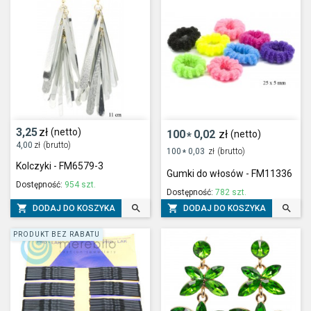
3,25
zł
(netto)
100
0,02
zł
(netto)
*
4,00
zł
(brutto)
100
0,03
zł
(brutto)
*
Kolczyki - FM6579-3
Gumki do włosów - FM11336
Dostępność:
954 szt.
Dostępność:
782 szt.




DODAJ DO KOSZYKA
DODAJ DO KOSZYKA
PRODUKT BEZ RABATU