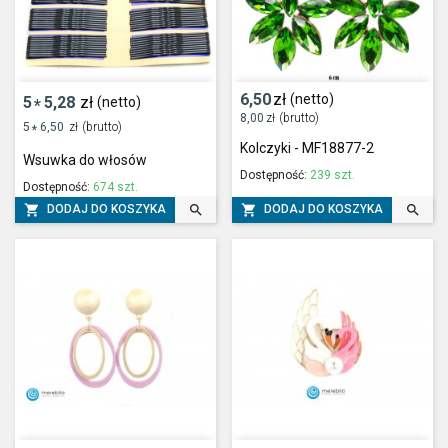
6,50
zł
(netto)
5
5,28
zł
(netto)
*
8,00
zł
(brutto)
5
6,50
zł
(brutto)
*
Kolczyki - MF18877-2
Wsuwka do włosów
Dostępność:
239 szt.
Dostępność:
674 szt.




DODAJ DO KOSZYKA
DODAJ DO KOSZYKA