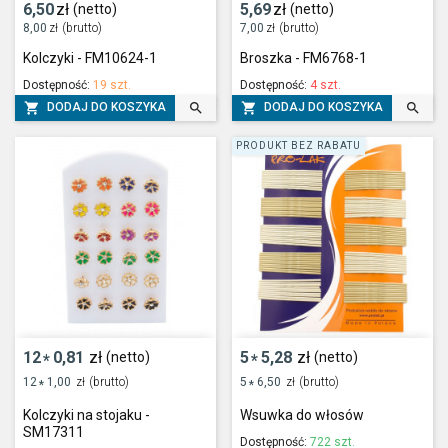
6,50
zł
5,69
zł
(netto)
(netto)
8,00
zł
(brutto)
7,00
zł
(brutto)
Kolczyki - FM10624-1
Broszka - FM6768-1
Dostępność:
19 szt.
Dostępność:
4 szt.




DODAJ DO KOSZYKA
DODAJ DO KOSZYKA
PRODUKT BEZ RABATU
12
0,81
zł
5
5,28
zł
(netto)
(netto)
*
*
12
1,00
zł
(brutto)
5
6,50
zł
(brutto)
*
*
Kolczyki na stojaku -
Wsuwka do włosów
SM17311
Dostępność:
722 szt.