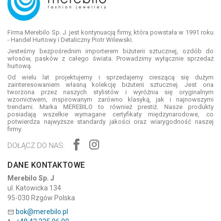
Firma Merebilo Sp. J. jest kontynuacją firmy, która powstała w 1991 roku
- Handel Hurtowy i Detaliczny Piotr Wilewski.
Jesteśmy bezpośrednim importerem biżuterii sztucznej, ozdób do
włosów, pasków z całego świata. Prowadzimy wyłącznie sprzedaż
hurtową.
Od wielu lat projektujemy i sprzedajemy cieszącą się dużym
zainteresowaniem własną kolekcję biżuterii sztucznej. Jest ona
tworzona przez naszych stylistów i wyróżnia się oryginalnym
wzornictwem, inspirowanym zarówno klasyką, jak i najnowszymi
trendami. Marka MEREBILO to również prestiż. Nasze produkty
posiadają wszelkie wymagane certyfikaty międzynarodowe, co
potwierdza najwyższe standardy jakości oraz wiarygodność naszej
firmy.
DOŁĄCZ DO NAS:
DANE KONTAKTOWE
Merebilo Sp. J
ul. Katowicka 134
95-030 Rzgów Polska
bok@merebilo.pl
