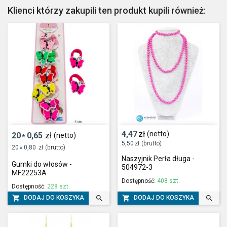
Klienci którzy zakupili ten produkt kupili również:
4,47
zł
(netto)
20
0,65
zł
(netto)
*
5,50
zł
(brutto)
20
0,80
zł
(brutto)
*
Naszyjnik Perła długa -
Gumki do włosów -
504972-3
MF22253A
Dostępność:
408 szt.
Dostępność:
228 szt.




DODAJ DO KOSZYKA
DODAJ DO KOSZYKA