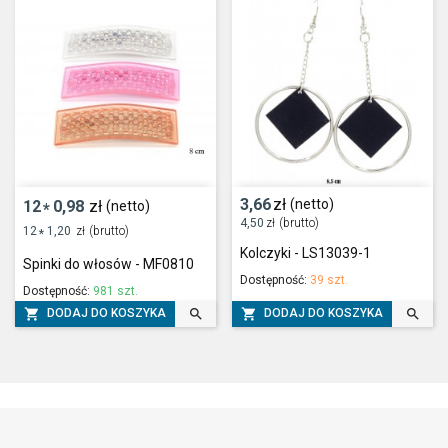
3,66
zł
(netto)
12
0,98
zł
(netto)
*
4,50
zł
(brutto)
12
1,20
zł
(brutto)
*
Kolczyki - LS13039-1
Spinki do włosów - MF0810
Dostępność:
39 szt.
Dostępność:
981 szt.




DODAJ DO KOSZYKA
DODAJ DO KOSZYKA