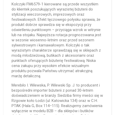
Kolczyki FM6579-1 kierowane są przede wszystkim
do klientek poszukujących wyrazistej biżuterii do
stylizacji wieczorowych, imprezowych oraz
festiwalowych. Efekt tęczowego połysku sprawia, że
produkt dobrze sprawdza się w ekspozycji przy
oświetleniu punktowym – przyciąga wzrok w witrynie
lub na stojaku. Najwyższa rotacja prognozowana jest
w sezonie wiosenno-letnim oraz przed sezonem
sylwestrowym i karnawałowym. Kolczyki o tak
wyrazistym charakterze sprawdzają się w sklepach z
modą młodzieżową, butikach z akcesoriami oraz
punktach oferujących biżuterię festiwalową. Niska
cena zakupu przy wysokim efekcie wizualnym
produktu pozwala Państwu utrzymać atrakcyjną
marżę detaliczną.
Merebilo I. Wilewska, P. Wilewski Sp. J. to producent i
bezpośredni importer biżuterii z ponad 30-letnim
doświadczeniem w branży. Siedziba firmy mieści się w
Rzgowie koło Łodzi (ul. Katowicka 134) oraz w C.H.
PTAK (Hala G, Box 114–115). Realizujemy zamówienia
wyłącznie w modelu B2B – dla sklepów i butików