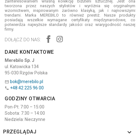
zainteresowaniem własną kolekcję biżuterii sztucznej. Jest ona
tworzona przez naszych stylistów i wyróżnia się oryginalnym
wzornictwem, inspirowanym zarówno klasyką, jak i najnowszymi
trendami. Marka MEREBILO to również prestiż. Nasze produkty
posiadają wszelkie wymagane certyfikaty międzynarodowe, co
potwierdza najwyższe standardy jakości oraz wiarygodność naszej
firmy.
DOŁĄCZ DO NAS:
DANE KONTAKTOWE
Merebilo Sp. J
ul. Katowicka 134
95-030 Rzgów Polska
bok@merebilo.pl

+48 42 225 96 00

GODZINY OTWARCIA
Pon-Pt: 7:00 – 15:00
Sobota: 7:30 – 14:00
Niedziela: Nieczynne

PRZEGLĄDAJ