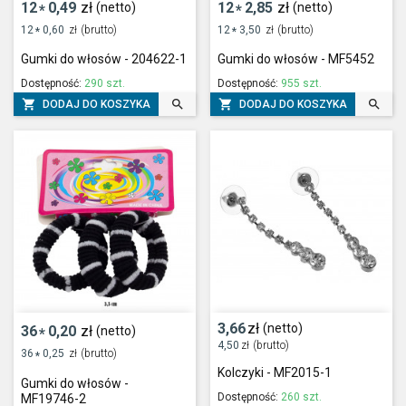
12
0,49
zł
12
2,85
zł
(netto)
(netto)
*
*
12
0,60
zł
(brutto)
12
3,50
zł
(brutto)
*
*
Gumki do włosów - 204622-1
Gumki do włosów - MF5452
Dostępność:
290 szt.
Dostępność:
955 szt.




DODAJ DO KOSZYKA
DODAJ DO KOSZYKA
3,66
zł
(netto)
36
0,20
zł
(netto)
*
4,50
zł
(brutto)
36
0,25
zł
(brutto)
*
Kolczyki - MF2015-1
Gumki do włosów -
Dostępność:
260 szt.
MF19746-2