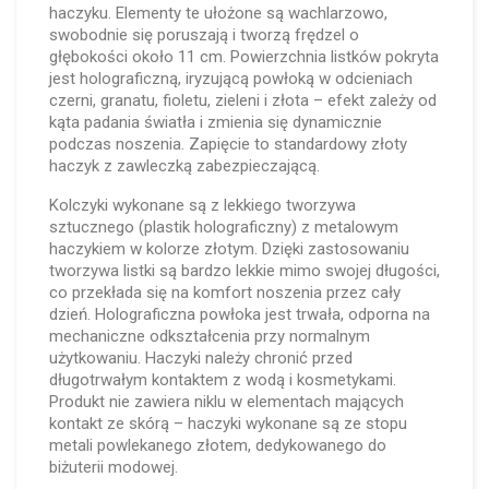
haczyku. Elementy te ułożone są wachlarzowo,
swobodnie się poruszają i tworzą frędzel o
głębokości około 11 cm. Powierzchnia listków pokryta
jest holograficzną, iryzującą powłoką w odcieniach
czerni, granatu, fioletu, zieleni i złota – efekt zależy od
kąta padania światła i zmienia się dynamicznie
podczas noszenia. Zapięcie to standardowy złoty
haczyk z zawleczką zabezpieczającą.
Kolczyki wykonane są z lekkiego tworzywa
sztucznego (plastik holograficzny) z metalowym
haczykiem w kolorze złotym. Dzięki zastosowaniu
tworzywa listki są bardzo lekkie mimo swojej długości,
co przekłada się na komfort noszenia przez cały
dzień. Holograficzna powłoka jest trwała, odporna na
mechaniczne odkształcenia przy normalnym
użytkowaniu. Haczyki należy chronić przed
długotrwałym kontaktem z wodą i kosmetykami.
Produkt nie zawiera niklu w elementach mających
kontakt ze skórą – haczyki wykonane są ze stopu
metali powlekanego złotem, dedykowanego do
biżuterii modowej.