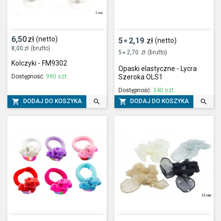
6,50
zł
(netto)
5
2,19
zł
(netto)
*
8,00
zł
(brutto)
5
2,70
zł
(brutto)
*
Kolczyki - FM9302
Opaski elastyczne - Lycra
Dostępność:
990 szt.
Szeroka OLS1
Dostępność:
340 szt.




DODAJ DO KOSZYKA
DODAJ DO KOSZYKA