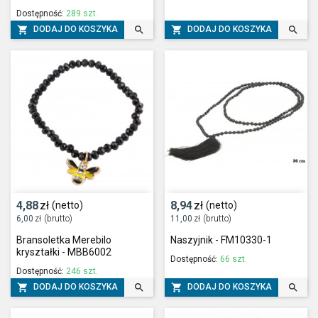
Dostępność:
289 szt.




DODAJ DO KOSZYKA
DODAJ DO KOSZYKA
4,88
zł
8,94
zł
(netto)
(netto)
6,00
zł
(brutto)
11,00
zł
(brutto)
Bransoletka Merebilo
Naszyjnik - FM10330-1
kryształki - MBB6002
Dostępność:
66 szt.
Dostępność:
246 szt.




DODAJ DO KOSZYKA
DODAJ DO KOSZYKA