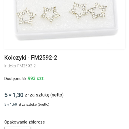
Kolczyki - FM2592-2
Indeks
FM2592-2
993 szt.
Dostępność:
5
1,30
zł za sztukę
(netto)
*
5
1,60
zł za sztukę
(brutto)
*
Opakowanie zbiorcze