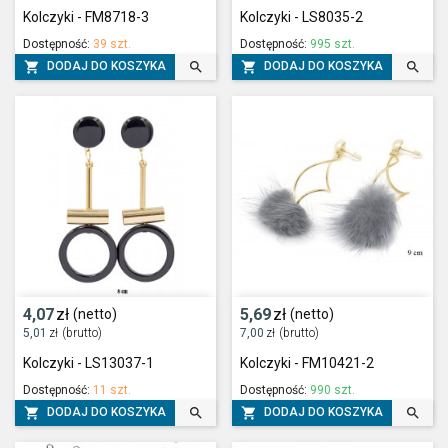
Kolczyki - FM8718-3
Kolczyki - LS8035-2
Dostępność:
39 szt.
Dostępność:
995 szt.




DODAJ DO KOSZYKA
DODAJ DO KOSZYKA
4,07
zł
5,69
zł
(netto)
(netto)
5,01
zł
(brutto)
7,00
zł
(brutto)
Kolczyki - LS13037-1
Kolczyki - FM10421-2
Dostępność:
11 szt.
Dostępność:
990 szt.




DODAJ DO KOSZYKA
DODAJ DO KOSZYKA