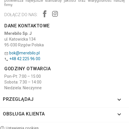
potwierdza najwyższe standardy jakości oraz wiarygodność naszej
firmy.
DOŁĄCZ DO NAS:
DANE KONTAKTOWE
Merebilo Sp. J
ul. Katowicka 134
95-030 Rzgów Polska
bok@merebilo.pl

+48 42 225 96 00

GODZINY OTWARCIA
Pon-Pt: 7:00 – 15:00
Sobota: 7:30 – 14:00
Niedziela: Nieczynne

PRZEGLĄDAJ

OBSŁUGA KLIENTA
Ustawienia cookies