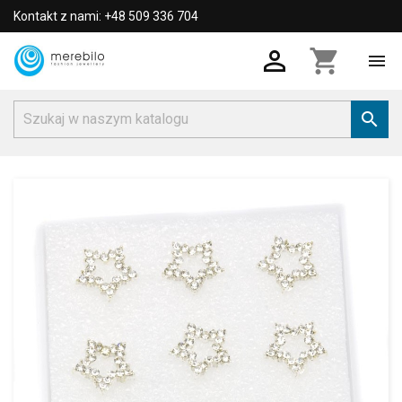
Kontakt z nami: +48 509 336 704

shopping_cart

