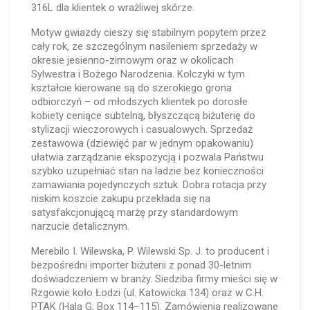
316L dla klientek o wrażliwej skórze.
Motyw gwiazdy cieszy się stabilnym popytem przez
cały rok, ze szczególnym nasileniem sprzedaży w
okresie jesienno-zimowym oraz w okolicach
Sylwestra i Bożego Narodzenia. Kolczyki w tym
kształcie kierowane są do szerokiego grona
odbiorczyń – od młodszych klientek po dorosłe
kobiety ceniące subtelną, błyszczącą biżuterię do
stylizacji wieczorowych i casualowych. Sprzedaż
zestawowa (dziewięć par w jednym opakowaniu)
ułatwia zarządzanie ekspozycją i pozwala Państwu
szybko uzupełniać stan na ladzie bez konieczności
zamawiania pojedynczych sztuk. Dobra rotacja przy
niskim koszcie zakupu przekłada się na
satysfakcjonującą marżę przy standardowym
narzucie detalicznym.
Merebilo I. Wilewska, P. Wilewski Sp. J. to producent i
bezpośredni importer biżuterii z ponad 30-letnim
doświadczeniem w branży. Siedziba firmy mieści się w
Rzgowie koło Łodzi (ul. Katowicka 134) oraz w C.H.
PTAK (Hala G, Box 114–115). Zamówienia realizowane