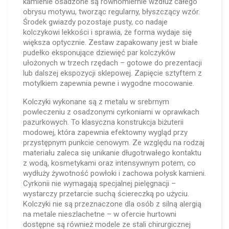
kamienie osadzone są równomiernie wzdłuż całego
obrysu motywu, tworząc regularny, błyszczący wzór.
Środek gwiazdy pozostaje pusty, co nadaje
kolczykowi lekkości i sprawia, że forma wydaje się
większa optycznie. Zestaw zapakowany jest w białe
pudełko eksponujące dziewięć par kolczyków
ułożonych w trzech rzędach – gotowe do prezentacji
lub dalszej ekspozycji sklepowej. Zapięcie sztyftem z
motylkiem zapewnia pewne i wygodne mocowanie.
Kolczyki wykonane są z metalu w srebrnym
powleczeniu z osadzonymi cyrkoniami w oprawkach
pazurkowych. To klasyczna konstrukcja biżuterii
modowej, która zapewnia efektowny wygląd przy
przystępnym punkcie cenowym. Ze względu na rodzaj
materiału zaleca się unikanie długotrwałego kontaktu
z wodą, kosmetykami oraz intensywnym potem, co
wydłuży żywotność powłoki i zachowa połysk kamieni.
Cyrkonii nie wymagają specjalnej pielęgnacji –
wystarczy przetarcie suchą ściereczką po użyciu.
Kolczyki nie są przeznaczone dla osób z silną alergią
na metale nieszlachetne – w ofercie hurtowni
dostępne są również modele ze stali chirurgicznej