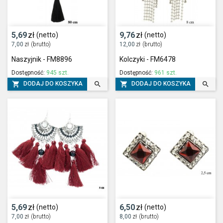
5,69
zł
9,76
zł
(netto)
(netto)
7,00
zł
(brutto)
12,00
zł
(brutto)
Naszyjnik - FM8896
Kolczyki - FM6478
Dostępność:
945 szt.
Dostępność:
961 szt.




DODAJ DO KOSZYKA
DODAJ DO KOSZYKA
5,69
zł
6,50
zł
(netto)
(netto)
7,00
zł
(brutto)
8,00
zł
(brutto)