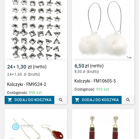
6,50
zł
(netto)
24
1,30
zł
(netto)
*
8,00
zł
(brutto)
24
1,60
zł
(brutto)
*
Kolczyki - FM10605-5
Kolczyki - FM9524-2
Dostępność:
993 szt.
Dostępność:
996 szt.




DODAJ DO KOSZYKA
DODAJ DO KOSZYKA