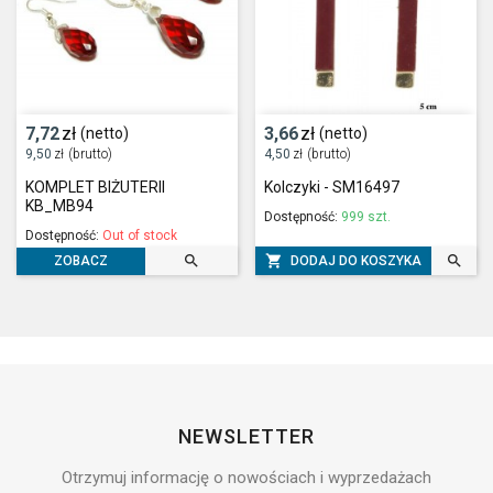
7,72
zł
3,66
zł
(netto)
(netto)
9,50
zł
(brutto)
4,50
zł
(brutto)
KOMPLET BIŻUTERII
Kolczyki - SM16497
KB_MB94
Dostępność:
999 szt.
Dostępność:
Out of stock



DODAJ DO KOSZYKA
ZOBACZ
NEWSLETTER
Otrzymuj informację o nowościach i wyprzedażach