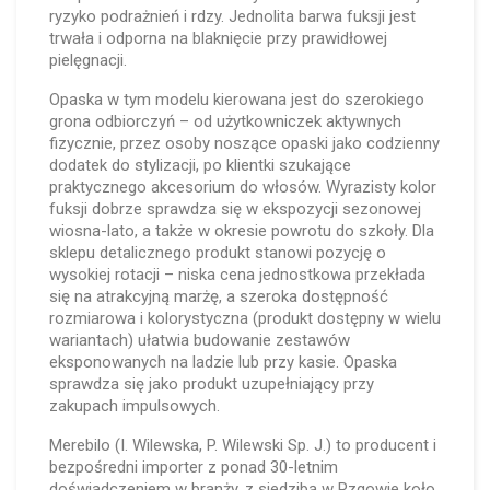
ryzyko podrażnień i rdzy. Jednolita barwa fuksji jest
trwała i odporna na blaknięcie przy prawidłowej
pielęgnacji.
Opaska w tym modelu kierowana jest do szerokiego
grona odbiorczyń – od użytkowniczek aktywnych
fizycznie, przez osoby noszące opaski jako codzienny
dodatek do stylizacji, po klientki szukające
praktycznego akcesorium do włosów. Wyrazisty kolor
fuksji dobrze sprawdza się w ekspozycji sezonowej
wiosna-lato, a także w okresie powrotu do szkoły. Dla
sklepu detalicznego produkt stanowi pozycję o
wysokiej rotacji – niska cena jednostkowa przekłada
się na atrakcyjną marżę, a szeroka dostępność
rozmiarowa i kolorystyczna (produkt dostępny w wielu
wariantach) ułatwia budowanie zestawów
eksponowanych na ladzie lub przy kasie. Opaska
sprawdza się jako produkt uzupełniający przy
zakupach impulsowych.
Merebilo (I. Wilewska, P. Wilewski Sp. J.) to producent i
bezpośredni importer z ponad 30-letnim
doświadczeniem w branży, z siedzibą w Rzgowie koło