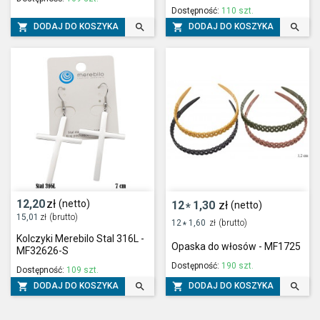
Dostępność:
110 szt.




DODAJ DO KOSZYKA
DODAJ DO KOSZYKA
12,20
zł
(netto)
12
1,30
zł
(netto)
*
15,01
zł
(brutto)
12
1,60
zł
(brutto)
*
Kolczyki Merebilo Stal 316L -
Opaska do włosów - MF1725
MF32626-S
Dostępność:
190 szt.
Dostępność:
109 szt.




DODAJ DO KOSZYKA
DODAJ DO KOSZYKA