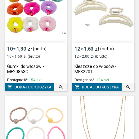
10
1,30
zł
12
1,63
zł
(netto)
(netto)
*
*
10
1,60
zł
(brutto)
12
2,00
zł
(brutto)
*
*
Gumki do włosów -
Kleszcze do włosów -
MF20863C
MF32201
Dostępność:
154 szt.
Dostępność:
134 szt.




DODAJ DO KOSZYKA
DODAJ DO KOSZYKA