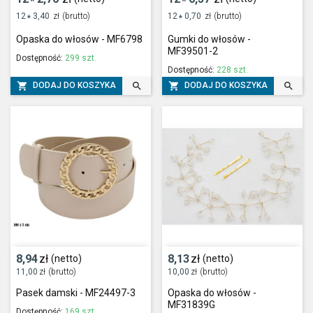
*
*
12
3,40
zł
(brutto)
12
0,70
zł
(brutto)
*
*
Opaska do włosów - MF6798
Gumki do włosów -
MF39501-2
Dostępność:
299 szt.
Dostępność:
228 szt.




DODAJ DO KOSZYKA
DODAJ DO KOSZYKA
8,94
zł
8,13
zł
(netto)
(netto)
11,00
zł
(brutto)
10,00
zł
(brutto)
Pasek damski - MF24497-3
Opaska do włosów -
MF31839G
Dostępność:
169 szt.