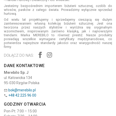
Jesteśmy bezpośrednim importerem biżuterii sztucznej, ozdób do
włosów, pasków z całego świata. Prowadzimy wyłącznie sprzedaż
hurtową.
Od wielu lat projektujemy i sprzedajemy cieszącą się dużym
zainteresowaniem własną kolekcję biżuterii sztucznej. Jest ona
tworzona przez naszych stylistów i wyróżnia się oryginalnym
wzornictwem, inspirowanym zarówno klasyką, jak i najnowszymi
trendami. Marka MEREBILO to również prestiż. Nasze produkty
posiadają wszelkie wymagane certyfikaty międzynarodowe, co
potwierdza najwyższe standardy jakości oraz wiarygodność naszej
firmy.
DOŁĄCZ DO NAS:
DANE KONTAKTOWE
Merebilo Sp. J
ul. Katowicka 134
95-030 Rzgów Polska
bok@merebilo.pl

+48 42 225 96 00

GODZINY OTWARCIA
Pon-Pt: 7:00 – 15:00