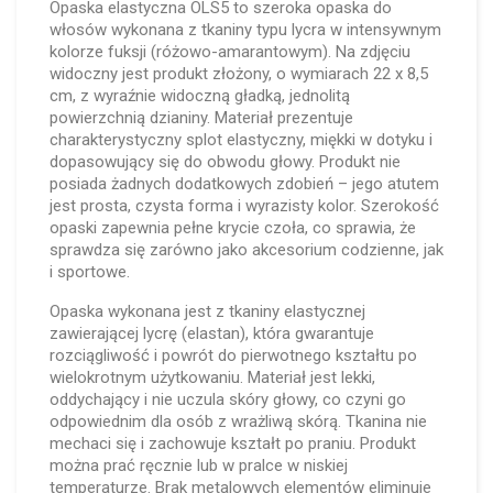
Opaska elastyczna OLS5 to szeroka opaska do
włosów wykonana z tkaniny typu lycra w intensywnym
kolorze fuksji (różowo-amarantowym). Na zdjęciu
widoczny jest produkt złożony, o wymiarach 22 x 8,5
cm, z wyraźnie widoczną gładką, jednolitą
powierzchnią dzianiny. Materiał prezentuje
charakterystyczny splot elastyczny, miękki w dotyku i
dopasowujący się do obwodu głowy. Produkt nie
posiada żadnych dodatkowych zdobień – jego atutem
jest prosta, czysta forma i wyrazisty kolor. Szerokość
opaski zapewnia pełne krycie czoła, co sprawia, że
sprawdza się zarówno jako akcesorium codzienne, jak
i sportowe.
Opaska wykonana jest z tkaniny elastycznej
zawierającej lycrę (elastan), która gwarantuje
rozciągliwość i powrót do pierwotnego kształtu po
wielokrotnym użytkowaniu. Materiał jest lekki,
oddychający i nie uczula skóry głowy, co czyni go
odpowiednim dla osób z wrażliwą skórą. Tkanina nie
mechaci się i zachowuje kształt po praniu. Produkt
można prać ręcznie lub w pralce w niskiej
temperaturze. Brak metalowych elementów eliminuje