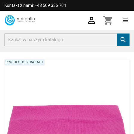
Kontakt z nami: +48 509 336 704

shopping_cart


PRODUKT BEZ RABATU