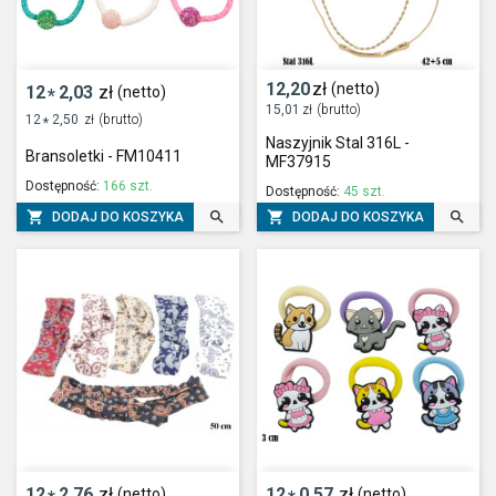
12,20
zł
(netto)
12
2,03
zł
(netto)
*
15,01
zł
(brutto)
12
2,50
zł
(brutto)
*
Naszyjnik Stal 316L -
Bransoletki - FM10411
MF37915
Dostępność:
166 szt.
Dostępność:
45 szt.




DODAJ DO KOSZYKA
DODAJ DO KOSZYKA
12
2,76
zł
12
0,57
zł
(netto)
(netto)