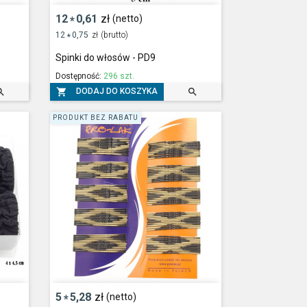
12
0,61
zł
(netto)
*
12
0,75
zł
(brutto)
*
Spinki do włosów - PD9
Dostępność:
296 szt.



DODAJ DO KOSZYKA
PRODUKT BEZ RABATU
5
5,28
zł
(netto)
*