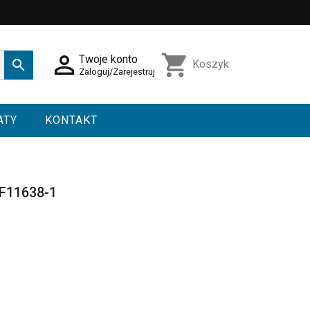

shopping_cart
Twoje konto

Koszyk
Zaloguj/Zarejestruj
ATY
KONTAKT
F11638-1