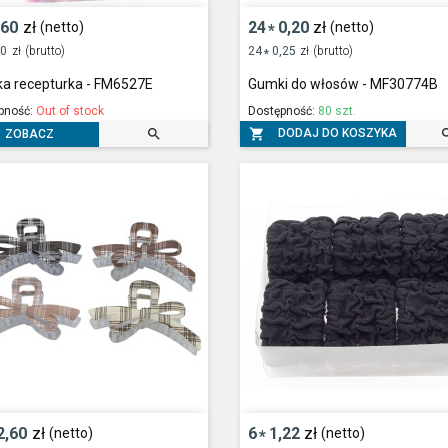
,60
zł
24
0,20
zł
(netto)
(netto)
*
20
zł
(brutto)
24
0,25
zł
(brutto)
*
a recepturka - FM6527E
Gumki do włosów - MF30774B
pność:
Out of stock
Dostępność:
80 szt.


DODAJ DO KOSZYKA
ZOBACZ
2,60
zł
6
1,22
zł
(netto)
(netto)
*