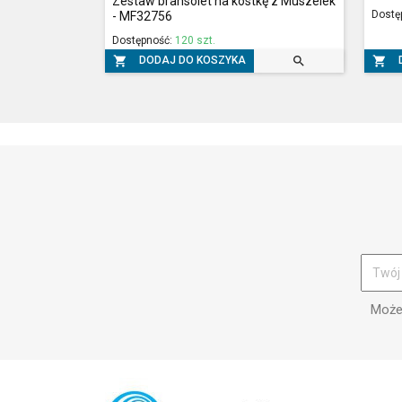
Zestaw bransolet na kostkę z Muszelek
Dostę
- MF32756
Dostępność:
120 szt.



DODAJ DO KOSZYKA
Możes