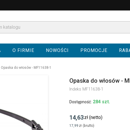
A
O FIRMIE
NOWOŚCI
PROMOCJE
RAB
Opaska do włosów - MF11638-1
Opaska do włosów - M
Indeks
MF11638-1
284 szt.
Dostępność:
14,63
zł
(netto)
17,99
zł
(brutto)