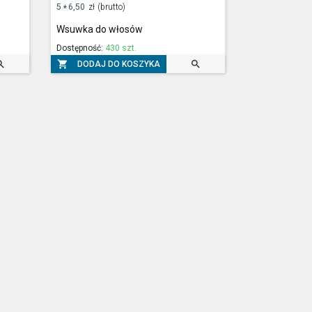
5
6,50
zł
(brutto)
*
Wsuwka do włosów
Dostępność:
430 szt.



DODAJ DO KOSZYKA