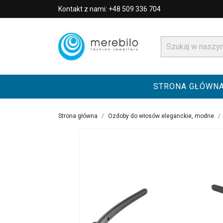
Kontakt z nami: +48 509 336 704
STRONA GŁÓWN
Strona główna
Ozdoby do włosów eleganckie, modne