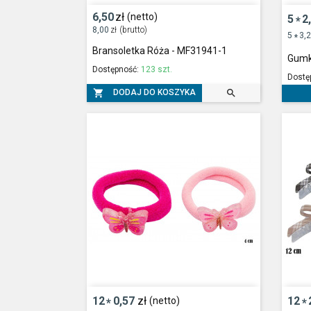
6,50
zł
(netto)
5
2
*
8,00
zł
(brutto)
5
3,
*
Bransoletka Róża - MF31941-1
Gumk
Dostępność:
123 szt.
Dostę


DODAJ DO KOSZYKA
12
0,57
zł
12
(netto)
*
*