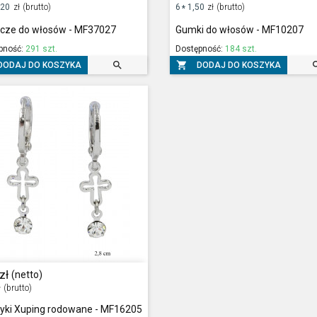
,20
zł
(brutto)
6
1,50
zł
(brutto)
*
zcze do włosów - MF37027
Gumki do włosów - MF10207
pność:
291 szt.
Dostępność:
184 szt.


DODAJ DO KOSZYKA
DODAJ DO KOSZYKA
zł
(netto)
ł
(brutto)
zyki Xuping rodowane - MF16205