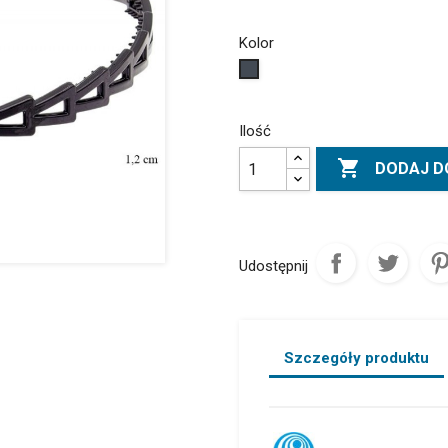
Kolor
Czarny
Ilość

DODAJ D
Udostępnij
Szczegóły produktu