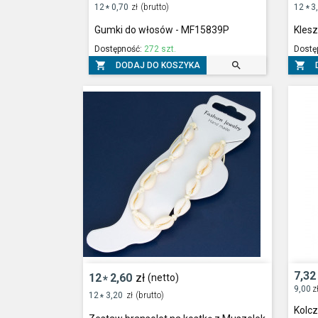
12
0,70
zł
(brutto)
12
3
*
*
Gumki do włosów - MF15839P
Kles
Dostępność:
272 szt.
Dostę



DODAJ DO KOSZYKA
7,32
12
2,60
zł
(netto)
*
9,00
z
12
3,20
zł
(brutto)
*
Kolc