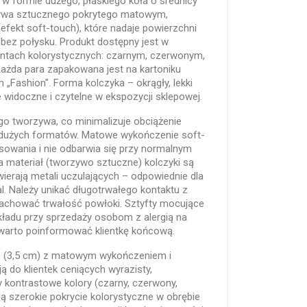
 w formie dużego, płaskiego koła o średnicy
ywa sztucznego pokrytego matowym,
ekt soft-touch), które nadaje powierzchni
d bez połysku. Produkt dostępny jest w
antach kolorystycznych: czarnym, czerwonym,
ażda para zapakowana jest na kartoniku
„Fashion". Forma kolczyka – okrągły, lekki
e widoczne i czytelne w ekspozycji sklepowej.
go tworzywa, co minimalizuje obciążenie
 dużych formatów. Matowe wykończenie soft-
sowania i nie odbarwia się przy normalnym
a materiał (tworzywo sztuczne) kolczyki są
awierają metali uczulających – odpowiednie dla
al. Należy unikać długotrwałego kontaktu z
achować trwałość powłoki. Sztyfty mocujące
kładu przy sprzedaży osobom z alergią na
, warto poinformować klientkę końcową.
e (3,5 cm) z matowym wykończeniem i
ą do klientek ceniących wyrazisty,
ry kontrastowe kolory (czarny, czerwony,
ją szerokie pokrycie kolorystyczne w obrębie