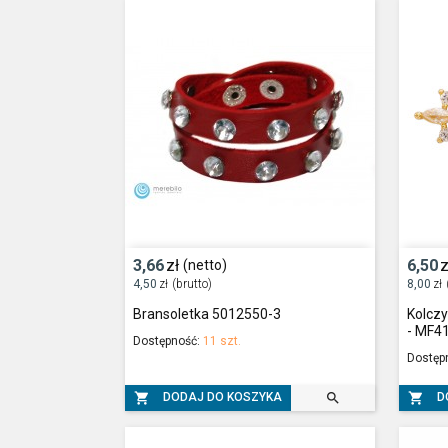
3,66
zł
6,50
z
(netto)
4,50
zł
(brutto)
8,00
zł
Bransoletka 5012550-3
Kolczy
- MF4
Dostępność:
11 szt.
Dostęp



DODAJ DO KOSZYKA
D