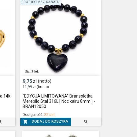
PRODUKT BEZ RABATU
9,75
zł
(netto)
11,99
zł
(brutto)
a 14k
"EDYCJA LIMITOWANA'' Bransoletka
Merebilo Stal 316L [ Noc kairu 8mm ] -
BRAN12050
Dostępność:
22 szt.



DODAJ DO KOSZYKA