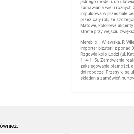
jednego modelu, co ułatwi
zamawiania wielu różnych S
impulsowa w przedziale ce
przez cały rok, ze szczegó
Matowe, kolorowe akcenty
strefie przy wejściu zwięk
Merebilo I. Wilewska, P. Wi
importer biżuterii z ponad
Rzgowie koło Łodzi (ul. Ka
114-115). Zamówienia real
zaksięgowania płatności, 
dni robocze. Przesyłki są
składania zamówień hurtowy
również: