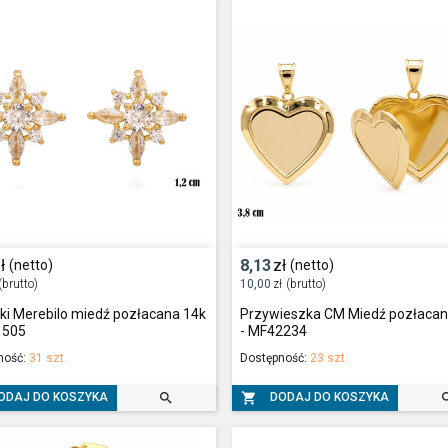
ł
8,13
zł
(netto)
(netto)
(brutto)
10,00
zł
(brutto)
ki Merebilo miedź pozłacana 14k
Przywieszka CM Miedź pozłacan
1505
- MF42234
ność:
31 szt.
Dostępność:
23 szt.


ODAJ DO KOSZYKA
DODAJ DO KOSZYKA