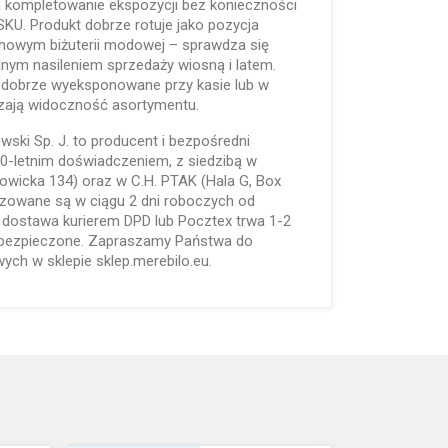
a kompletowanie ekspozycji bez konieczności
KU. Produkt dobrze rotuje jako pozycja
nowym biżuterii modowej – sprawdza się
lnym nasileniem sprzedaży wiosną i latem.
 dobrze wyeksponowane przy kasie lub w
szają widoczność asortymentu.
lewski Sp. J. to producent i bezpośredni
 30-letnim doświadczeniem, z siedzibą w
towicka 134) oraz w C.H. PTAK (Hala G, Box
izowane są w ciągu 2 dni roboczych od
a dostawa kurierem DPD lub Pocztex trwa 1-2
 ubezpieczone. Zapraszamy Państwa do
ch w sklepie sklep.merebilo.eu.