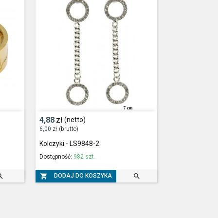
4,88
zł
(netto)
6,00
zł
(brutto)
Kolczyki - LS9848-2
Dostępność:
982 szt.



DODAJ DO KOSZYKA