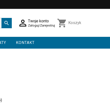

shopping_cart
Twoje konto

Koszyk
Zaloguj/Zarejestruj
ATY
KONTAKT
o)