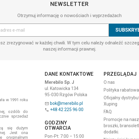
NEWSLETTER
Otrzymuj informację o nowościach i wyprzedażach
z zrezygnować w każdej chwili. W tym celu należy odnaleźć szcze
naszej informacji prawnej.
DANE KONTAKTOWE
PRZEGLĄDAJ
Merebilo Sp. J
O nas
ul. Katowicka 134
Polityka rabatowa
95-030 Rzgów Polska
Oficjalny dystrybu
tała w 1991 roku
bok@merebilo.pl
Xuping

+48 42 225 96 00

znej, ozdób do
FAQ
cznie sprzedaż
Promocje na naszyj
GODZINY
broszki, bransoletk
OTWARCIA
ącą się dużym
dodatki.
znej. Jest ona
Pon-Pt: 7:00 – 15:00
ę oryginalnym