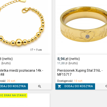
ł
8,94
zł
(netto)
(netto)
ł
(brutto)
11,00
zł
(brutto)
letka miedź pozłacana 14k -
Pierścionek Xuping Stal 316L -
248
MF15717
ność:
20 szt.
Dostępność:
10 szt.


ODAJ DO KOSZYKA
DODAJ DO KOSZYKA
IE BRAK NA STANIE