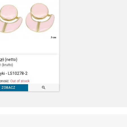
zł
(netto)
ł
(brutto)
yki - LS10278-2
pność:
Out of stock

ZOBACZ