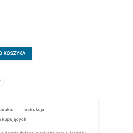
O KOSZYKA
oduktu
Instrukcja
a kupujących