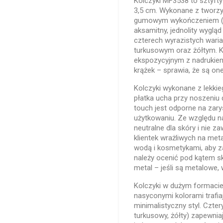
Kolczyki MF3538 to sztyfty
3,5 cm. Wykonane z tworz
gumowym wykończeniem (ef
aksamitny, jednolity wyglą
czterech wyrazistych wari
turkusowym oraz żółtym. K
ekspozycyjnym z nadrukiem 
krążek – sprawia, że są on
Kolczyki wykonane z lekkie
płatka ucha przy noszeniu
touch jest odporne na zary
użytkowaniu. Ze względu n
neutralne dla skóry i nie z
klientek wrażliwych na met
wodą i kosmetykami, aby z
należy ocenić pod kątem s
metal – jeśli są metalowe
Kolczyki w dużym formaci
nasyconymi kolorami trafiaj
minimalistyczny styl. Czte
turkusowy, żółty) zapewnia