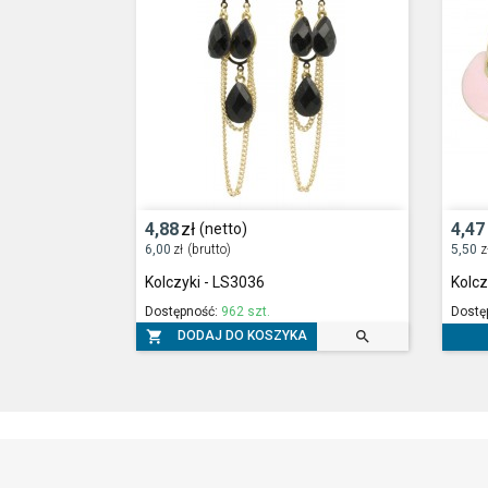
4,88
zł
4,47
(netto)
6,00
zł
(brutto)
5,50
z
Kolczyki - LS3036
Kolcz
Dostępność:
962 szt.
Dostę


DODAJ DO KOSZYKA