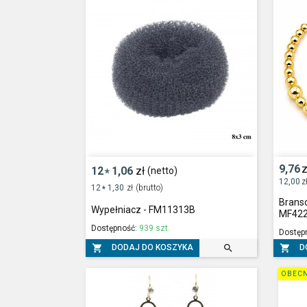
9,76
z
12
1,06
zł
(netto)
*
12,00
z
12
1,30
zł
(brutto)
*
Branso
Wypełniacz - FM11313B
MF42
Dostępność:
939 szt.
Dostęp



DODAJ DO KOSZYKA
D
OBECN