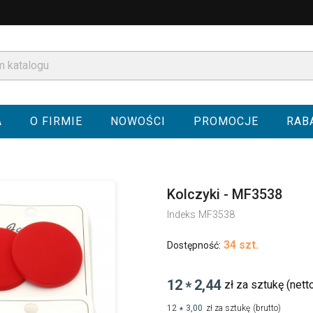
A
O FIRMIE
NOWOŚCI
PROMOCJE
RAB
Kolczyki - MF3538
Indeks
MF3538
34 szt.
Dostępność:
12
2,44
zł za sztukę
(nett
*
12
3,00
zł za sztukę
(brutto)
*