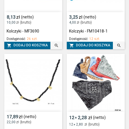
8,13
zł
3,25
zł
(netto)
(netto)
10,00
zł
(brutto)
4,00
zł
(brutto)
Kolczyki - MF3690
Kolczyki - FM10418-1
Dostępność:
26 szt.
Dostępność:
12 szt.




DODAJ DO KOSZYKA
DODAJ DO KOSZYKA
17,89
zł
(netto)
12
2,28
zł
(netto)
*
22,00
zł
(brutto)
12
2,80
zł
(brutto)
*