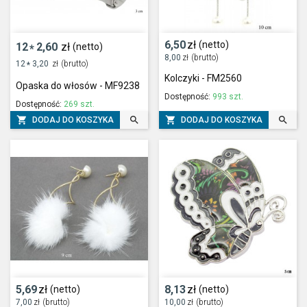
6,50
zł
(netto)
12
2,60
zł
(netto)
*
8,00
zł
(brutto)
12
3,20
zł
(brutto)
*
Kolczyki - FM2560
Opaska do włosów - MF9238
Dostępność:
993 szt.
Dostępność:
269 szt.




DODAJ DO KOSZYKA
DODAJ DO KOSZYKA
5,69
zł
8,13
zł
(netto)
(netto)
7,00
zł
(brutto)
10,00
zł
(brutto)