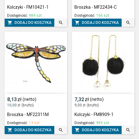
Kolczyki - FM10421-1
Broszka - MF22434-C
Dostępność:
984 szt.
Dostępność:
166 szt.




DODAJ DO KOSZYKA
DODAJ DO KOSZYKA
8,13
zł
7,32
zł
(netto)
(netto)
10,00
zł
(brutto)
9,00
zł
(brutto)
Broszka - MF22311M
Kolczyki - FM8909-1
Dostępność:
13 szt.
Dostępność:
993 szt.




DODAJ DO KOSZYKA
DODAJ DO KOSZYKA