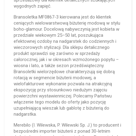
sprzedażowy dla klientek detalicznych szukających
wygodnych zapięć.
Bransoletka MF0867-3 kierowana jest do klientek
ceniących wielowarstwową biżuterię modową w stylu
boho-glamour. Docelową nabywczynią jest kobieta w
przedziale wiekowym 25–50 lat, poszukująca
efektownej ozdoby na nadgarstek do codziennych i
wieczorowych stylizacji. Dla sklepu detalicznego
produkt sprawdzi się zarówno w sprzedaży
całorocznej, jak i w okresach wzmożonego popytu –
wiosna i lato, a także sezon przedświąteczny.
Bransoletki wielorzędowe charakteryzują się dobrą
rotacją w segmencie biżuterii modowej, a
wielofakturowe wykonanie pozwala na atrakcyjną
ekspozycję przy stosunkowo niedużym zajęciu
powierzchni wystawienniczej. Polecamy Państwu
włączenie tego modelu do oferty jako pozycję
uzupełniającą wieszak lub gablotę z biżuterią do
nadgarstka.
Merebilo (I. Wilewska, P. Wilewski Sp. J.) to producent i
bezpośredni importer biżuterii z ponad 30-letnim