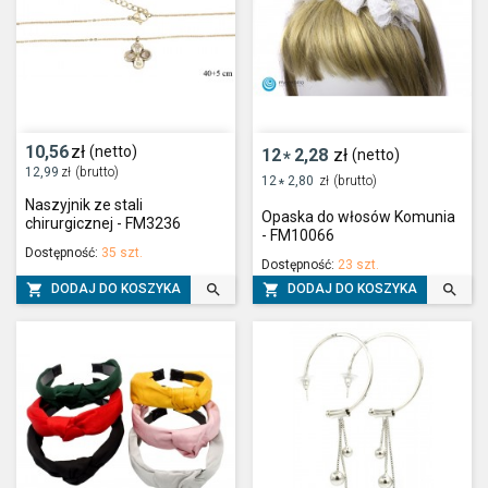
10,56
zł
(netto)
12
2,28
zł
(netto)
*
12,99
zł
(brutto)
12
2,80
zł
(brutto)
*
Naszyjnik ze stali
Opaska do włosów Komunia
chirurgicznej - FM3236
- FM10066
Dostępność:
35 szt.
Dostępność:
23 szt.




DODAJ DO KOSZYKA
DODAJ DO KOSZYKA