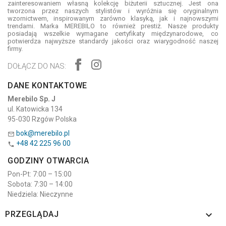
zainteresowaniem własną kolekcję biżuterii sztucznej. Jest ona
tworzona przez naszych stylistów i wyróżnia się oryginalnym
wzornictwem, inspirowanym zarówno klasyką, jak i najnowszymi
trendami. Marka MEREBILO to również prestiż. Nasze produkty
posiadają wszelkie wymagane certyfikaty międzynarodowe, co
potwierdza najwyższe standardy jakości oraz wiarygodność naszej
firmy.
DOŁĄCZ DO NAS:
DANE KONTAKTOWE
Merebilo Sp. J
ul. Katowicka 134
95-030 Rzgów Polska
bok@merebilo.pl

+48 42 225 96 00

GODZINY OTWARCIA
Pon-Pt: 7:00 – 15:00
Sobota: 7:30 – 14:00
Niedziela: Nieczynne

PRZEGLĄDAJ