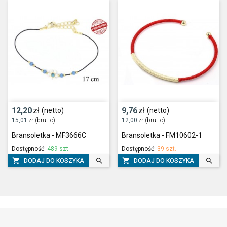
12,20
zł
9,76
zł
(netto)
(netto)
15,01
zł
(brutto)
12,00
zł
(brutto)
Bransoletka - MF3666C
Bransoletka - FM10602-1
Dostępność:
489 szt.
Dostępność:
39 szt.




DODAJ DO KOSZYKA
DODAJ DO KOSZYKA