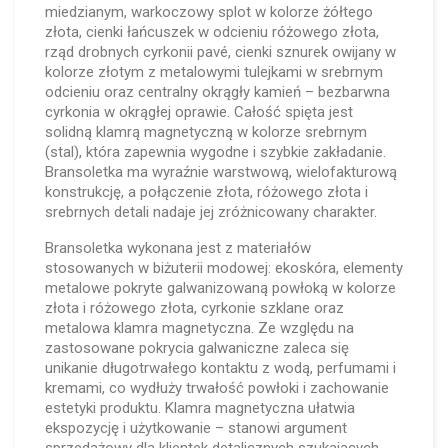
miedzianym, warkoczowy splot w kolorze żółtego
złota, cienki łańcuszek w odcieniu różowego złota,
rząd drobnych cyrkonii pavé, cienki sznurek owijany w
kolorze złotym z metalowymi tulejkami w srebrnym
odcieniu oraz centralny okrągły kamień – bezbarwna
cyrkonia w okrągłej oprawie. Całość spięta jest
solidną klamrą magnetyczną w kolorze srebrnym
(stal), która zapewnia wygodne i szybkie zakładanie.
Bransoletka ma wyraźnie warstwową, wielofakturową
konstrukcję, a połączenie złota, różowego złota i
srebrnych detali nadaje jej zróżnicowany charakter.
Bransoletka wykonana jest z materiałów
stosowanych w biżuterii modowej: ekoskóra, elementy
metalowe pokryte galwanizowaną powłoką w kolorze
złota i różowego złota, cyrkonie szklane oraz
metalowa klamra magnetyczna. Ze względu na
zastosowane pokrycia galwaniczne zaleca się
unikanie długotrwałego kontaktu z wodą, perfumami i
kremami, co wydłuży trwałość powłoki i zachowanie
estetyki produktu. Klamra magnetyczna ułatwia
ekspozycję i użytkowanie – stanowi argument