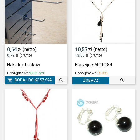
0,64
zł
10,57
zł
(netto)
(netto)
0,79
zł
(brutto)
13,00
zł
(brutto)
Haki do stojaków
Naszyjnik 5010184
Dostępność:
9036 szt.
Dostępność:
15 szt.



DODAJ DO KOSZYKA
ZOBACZ