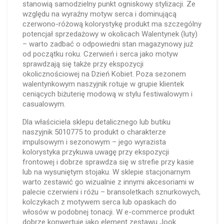
stanowią samodzielny punkt ogniskowy stylizacji. Ze
względu na wyraźny motyw serca i dominującą
czerwono-różową kolorystykę produkt ma szczególny
potencjał sprzedażowy w okolicach Walentynek (luty)
– warto zadbać o odpowiedni stan magazynowy już
od początku roku. Czerwień i serca jako motyw
sprawdzają się także przy ekspozycji
okolicznościowej na Dzień Kobiet. Poza sezonem
walentynkowym naszyjnik rotuje w grupie klientek
ceniących biżuterię modową w stylu festiwalowym i
casualowym.
Dla właściciela sklepu detalicznego lub butiku
naszyjnik 5010775 to produkt o charakterze
impulsowym i sezonowym – jego wyrazista
kolorystyka przykuwa uwagę przy ekspozycji
frontowej i dobrze sprawdza się w strefie przy kasie
lub na wysuniętym stojaku. W sklepie stacjonarnym
warto zestawić go wizualnie z innymi akcesoriami w
palecie czerwieni i różu – bransoletkach sznurkowych,
kolczykach z motywem serca lub opaskach do
włosów w podobnej tonacji. W e-commerce produkt
dobrze konwertuje jako element zestawu „look