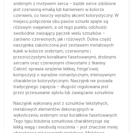
srebrnym z motywem serca – każde serce zdobione
jest czerwoną emalią lub kamieniem w kolorze
czerwieni, co tworzy wyraźny akcent kolorystyczny. W
miejscu połączenia obu pasów sznurki spięte są
różowym owijaniem, a od tego punktu odchodzi
swobodnie zwisający pęczek wielu sznurków –
zarówno czerwonych, jak i różowych. Dolna część
naszyjnika zakończona jest zestawem metalowych
kulek w kolorze srebrnym, czerwonymi i
przezroczystymi koralikami fasetowanymi, drobnymi
sercami oraz czerwonymi chwostami z tkaniny.
Całość sprawia wrażenie lekkiej, fringe'owej
kompozycji o wyraźnie romantycznym, intensywnym
charakterze kolorystycznym. Naszyjnik nie posiada
tradycyjnego zapięcia – długość regulowana jest
przez przesuwanie splotu lub zawiązanie sznurków.
Naszyjnik wykonany jest z sznurków tekstylnych,
metalowych elementów dekoracyjnych w
wykończeniu srebrnym oraz koralików fasetowanych.
Tego typu biżuteria sznurkowa charakteryzuje się
lekką wagą i swobodą noszenia – jest znacznie mniej