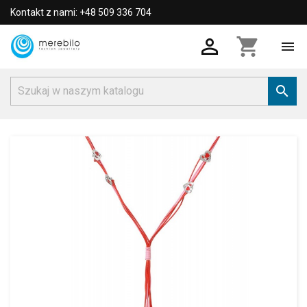
Kontakt z nami: +48 509 336 704

shopping_cart

