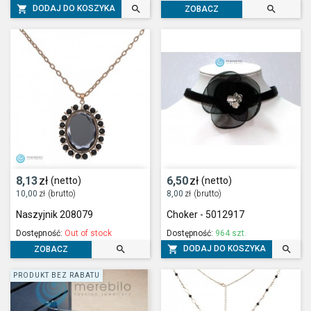



DODAJ DO KOSZYKA
ZOBACZ
8,13
zł
6,50
zł
(netto)
(netto)
10,00
zł
(brutto)
8,00
zł
(brutto)
Naszyjnik 208079
Choker - 5012917
Dostępność:
Out of stock
Dostępność:
964 szt.



DODAJ DO KOSZYKA
ZOBACZ
PRODUKT BEZ RABATU