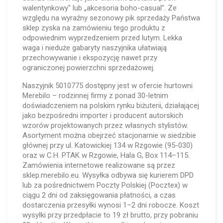
walentynkowy" lub „akcesoria boho-casual". Ze
względu na wyraźny sezonowy pik sprzedaży Państwa
sklep zyska na zamówieniu tego produktu z
odpowiednim wyprzedzeniem przed lutym. Lekka
waga i nieduże gabaryty naszyjnika ułatwiają
przechowywanie i ekspozycję nawet przy
ograniczonej powierzchni sprzedażowej.
Naszyjnik 5010775 dostępny jest w ofercie hurtowni
Merebilo – rodzinnej firmy z ponad 30-letnim
doświadczeniem na polskim rynku biżuterii, działającej
jako bezpośredni importer i producent autorskich
wzorów projektowanych przez własnych stylistów.
Asortyment można obejrzeć stacjonarnie w siedzibie
głównej przy ul. Katowickiej 134 w Rzgowie (95-030)
oraz w C.H. PTAK w Rzgowie, Hala G, Box 114–115.
Zamówienia internetowe realizowane są przez
sklep.merebilo.eu. Wysyłka odbywa się kurierem DPD
lub za pośrednictwem Poczty Polskiej (Pocztex) w
ciągu 2 dni od zaksięgowania płatności, a czas
dostarczenia przesyłki wynosi 1–2 dni robocze. Koszt
wysyłki przy przedpłacie to 19 zł brutto, przy pobraniu