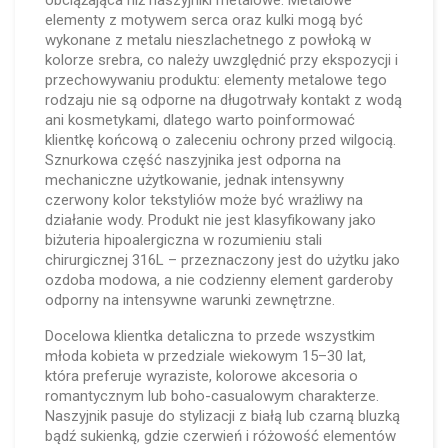
obciążająca niż naszyjniki metalowe. Metalowe
elementy z motywem serca oraz kulki mogą być
wykonane z metalu nieszlachetnego z powłoką w
kolorze srebra, co należy uwzględnić przy ekspozycji i
przechowywaniu produktu: elementy metalowe tego
rodzaju nie są odporne na długotrwały kontakt z wodą
ani kosmetykami, dlatego warto poinformować
klientkę końcową o zaleceniu ochrony przed wilgocią.
Sznurkowa część naszyjnika jest odporna na
mechaniczne użytkowanie, jednak intensywny
czerwony kolor tekstyliów może być wrażliwy na
działanie wody. Produkt nie jest klasyfikowany jako
biżuteria hipoalergiczna w rozumieniu stali
chirurgicznej 316L – przeznaczony jest do użytku jako
ozdoba modowa, a nie codzienny element garderoby
odporny na intensywne warunki zewnętrzne.
Docelowa klientka detaliczna to przede wszystkim
młoda kobieta w przedziale wiekowym 15–30 lat,
która preferuje wyraziste, kolorowe akcesoria o
romantycznym lub boho-casualowym charakterze.
Naszyjnik pasuje do stylizacji z białą lub czarną bluzką
bądź sukienką, gdzie czerwień i różowość elementów