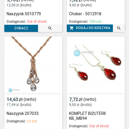
12,00
zł
(brutto)
9,00
zł
(brutto)
Naszyjnik 5010779
Choker - 5012918
Dostępność:
Out of stock
Dostępność:
109 szt.



DODAJ DO KOSZYKA
ZOBACZ
14,63
zł
7,72
zł
(netto)
(netto)
17,99
zł
(brutto)
9,50
zł
(brutto)
Naszyjnik 207033
KOMPLET BIŻUTERII
KB_MB94
Dostępność:
10 szt.
Dostępność:
Out of stock