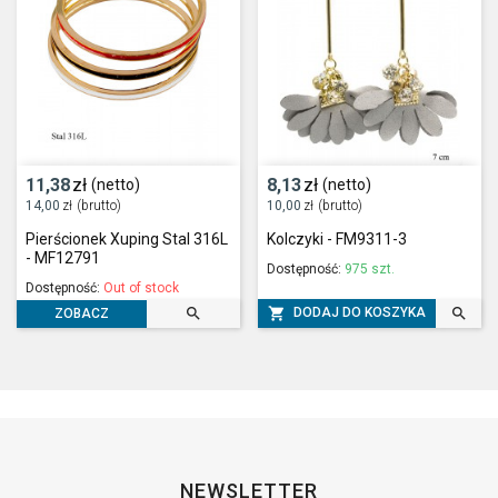
11,38
zł
8,13
zł
(netto)
(netto)
14,00
zł
(brutto)
10,00
zł
(brutto)
Pierścionek Xuping Stal 316L
Kolczyki - FM9311-3
- MF12791
Dostępność:
975 szt.
Dostępność:
Out of stock



DODAJ DO KOSZYKA
ZOBACZ
NEWSLETTER