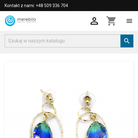
Kontakt z nami: +48 509 336 704

shopping_cart

