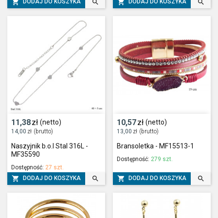




DODAJ DO KOSZYKA
DODAJ DO KOSZYKA
11,38
zł
10,57
zł
(netto)
(netto)
14,00
zł
(brutto)
13,00
zł
(brutto)
Naszyjnik b.o.l Stal 316L -
Bransoletka - MF15513-1
MF35590
Dostępność:
279 szt.
Dostępność:
27 szt.




DODAJ DO KOSZYKA
DODAJ DO KOSZYKA