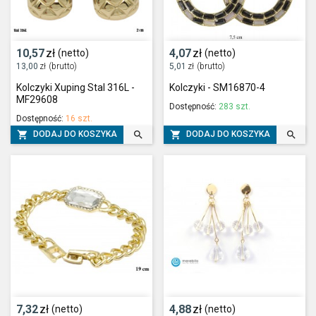
10,57
zł
4,07
zł
(netto)
(netto)
13,00
zł
(brutto)
5,01
zł
(brutto)
Kolczyki Xuping Stal 316L -
Kolczyki - SM16870-4
MF29608
Dostępność:
283 szt.
Dostępność:
16 szt.




DODAJ DO KOSZYKA
DODAJ DO KOSZYKA
7,32
zł
4,88
zł
(netto)
(netto)