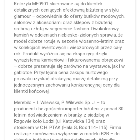
Kolczyki MF0901 skierowane są do klientek
detalicznych ceniących efektowną biżuterię w stylu
glamour – odpowiednie do oferty butików modowych,
salonów z akcesoriami oraz sklepów z biżuterią
srebrną i złotą w segmencie fashion. Dwukolorowy
kamień w odcieniach niebiesko-zielonych sprawia, że
model dobrze rotuje w sezonie wiosenno-letnim oraz
w kolekcjach eventowych i wieczorowych przez cały
rok. Produkt wyróżnia się na ekspozycji dzięki
wyrazistemu kamieniowi i fakturowanemu obręczowi
– dobrze prezentuje się zarówno na wystawce, jak i w
gablotce. Przystępna cena zakupu hurtowego
pozwala uzyskać atrakcyjną marżę detaliczną przy
jednoczesnym zachowaniu konkurencyjnej ceny dla
klientki końcowej.
Merebilo – I. Wilewska, P. Wilewski Sp. J. – to
producent i bezpośredni importer biżuterii z ponad 30-
letnim doświadczeniem w branży, z siedzibą w
Rzgowie koło Łodzi (ul. Katowicka 134) oraz
stoiskiem w C.H. PTAK (Hala G, Box 114–115). Firma
realizuje zamówienia wyłącznie w modelu B2B – do