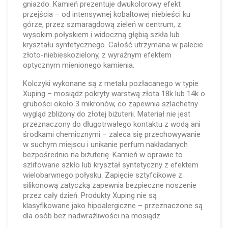
gniazdo. Kamień prezentuje dwukolorowy efekt
przejścia – od intensywnej kobaltowej niebieści ku
górze, przez szmaragdową zieleń w centrum, z
wysokim połyskiem i widoczną głębią szkła lub
kryształu syntetycznego. Całość utrzymana w palecie
złoto-niebieskozielony, z wyraźnym efektem
optycznym mienionego kamienia.
Kolczyki wykonane są z metalu pozłacanego w typie
Xuping – mosiądz pokryty warstwą złota 18k lub 14k o
grubości około 3 mikronów, co zapewnia szlachetny
wygląd zbliżony do złotej biżuterii. Materiał nie jest
przeznaczony do długotrwałego kontaktu z wodą ani
środkami chemicznymi – zaleca się przechowywanie
w suchym miejscu i unikanie perfum nakładanych
bezpośrednio na biżuterię. Kamień w oprawie to
szlifowane szkło lub kryształ syntetyczny z efektem
wielobarwnego połysku. Zapięcie sztyfcikowe z
silikonową zatyczką zapewnia bezpieczne noszenie
przez cały dzień. Produkty Xuping nie są
klasyfikowane jako hipoalergiczne – przeznaczone są
dla osób bez nadwrażliwości na mosiądz.