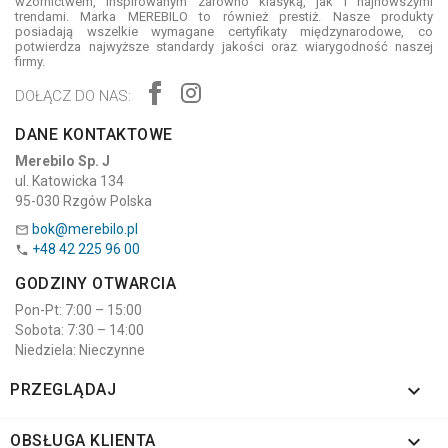
wzornictwem, inspirowanym zarówno klasyką, jak i najnowszymi
trendami. Marka MEREBILO to również prestiż. Nasze produkty
posiadają wszelkie wymagane certyfikaty międzynarodowe, co
potwierdza najwyższe standardy jakości oraz wiarygodność naszej
firmy.
DOŁĄCZ DO NAS:
DANE KONTAKTOWE
Merebilo Sp. J
ul. Katowicka 134
95-030 Rzgów Polska
bok@merebilo.pl

+48 42 225 96 00

GODZINY OTWARCIA
Pon-Pt: 7:00 – 15:00
Sobota: 7:30 – 14:00
Niedziela: Nieczynne

PRZEGLĄDAJ

OBSŁUGA KLIENTA