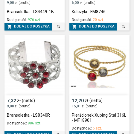
9,00
zł
(brutto)
6,00
zł
(brutto)
Bransoletka - LS4449-1B
Kolczyki - FM8746
Dostępność:
976 szt.
Dostępność:
20 szt.




DODAJ DO KOSZYKA
DODAJ DO KOSZYKA
7,32
zł
12,20
zł
(netto)
(netto)
9,00
zł
(brutto)
15,01
zł
(brutto)
Bransoletka - LS8340R
Pierścionek Xuping Stal 316L
- MF18901
Dostępność:
986 szt.
Dostępność:
6 szt.