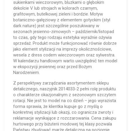
sukienkami wieczorowym, bluzkami o głębokim
dekolcie V lub strojach w kolorach czarnym,
grafitowym, butelkowej zieleni i bordzie. Motyw
botaniczno-gałęziowy z elementem gotyckim (styl
dark nature) jest szczególnie poszukiwany w
sezonach jesienno-zimowych – październik/listopad
to czas, gdy tego rodzaju estetyka wyraźnie ożywia
sprzedaż. Produkt może funkcjonować równie dobrze
jako element stylizacji na imprezy okolicznościowe,
wesela z dress codem wieczorowym oraz sylwestra.
W kalendarzu handlowym warto uwzględnić ten model
w ekspozycji jesiennej oraz przed Bożym
Narodzeniem.
Z perspektywy zarządzania asortymentem sklepu
detalicznego, naszyjnik 2014033-2 pełni rolę produktu
o charakterze okazjonalnym z sezonowym szczytem
rotacji. Nie jest to model na co dzień – jego wyrazista
forma sprawia, że klientka kupuje go z myślą o
konkretnej stylizacji lub okazji, co ogranicza zwroty i
reklamacje wynikające z rozczarowania. Cena zakupu
hurtowego przy biżuterii modowej tej klasy pozwala
Państwu zbudować marżę detaliczną na poziomie