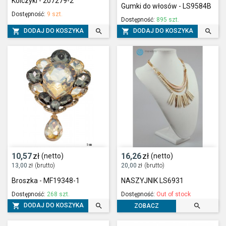
Kolczyki - 207279-2
Gumki do włosów - LS9584B
Dostępność:
9 szt.
Dostępność:
895 szt.




DODAJ DO KOSZYKA
DODAJ DO KOSZYKA
10,57
zł
16,26
zł
(netto)
(netto)
13,00
zł
(brutto)
20,00
zł
(brutto)
Broszka - MF19348-1
NASZYJNIK LS6931
Dostępność:
268 szt.
Dostępność:
Out of stock



DODAJ DO KOSZYKA
ZOBACZ