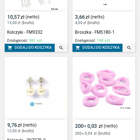
10,57
zł
3,66
zł
(netto)
(netto)
13,00
zł
(brutto)
4,50
zł
(brutto)
Kolczyki - FM9332
Broszka - FM5180-1
Dostępność:
981 szt.
Dostępność:
198 szt.




DODAJ DO KOSZYKA
DODAJ DO KOSZYKA
9,76
zł
(netto)
200
0,03
zł
(netto)
*
12,00
zł
(brutto)
200
0,04
zł
(brutto)
*