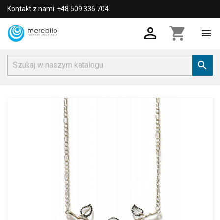
Kontakt z nami: +48 509 336 704

shopping_cart

