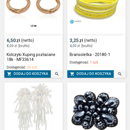
6,50
zł
3,25
zł
(netto)
(netto)
8,00
zł
(brutto)
4,00
zł
(brutto)
Kolczyki Xuping pozłacane
Bransoletka - 20180-1
18k - MF33614
Dostępność:
1 szt.
Dostępność:
36 szt.




DODAJ DO KOSZYKA
DODAJ DO KOSZYKA