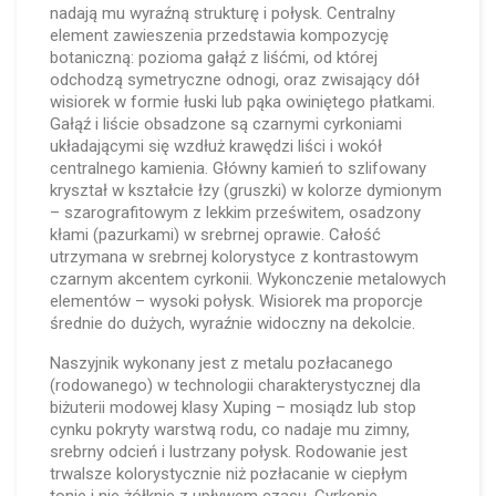
nadają mu wyraźną strukturę i połysk. Centralny
element zawieszenia przedstawia kompozycję
botaniczną: pozioma gałąź z liśćmi, od której
odchodzą symetryczne odnogi, oraz zwisający dół
wisiorek w formie łuski lub pąka owiniętego płatkami.
Gałąź i liście obsadzone są czarnymi cyrkoniami
układającymi się wzdłuż krawędzi liści i wokół
centralnego kamienia. Główny kamień to szlifowany
kryształ w kształcie łzy (gruszki) w kolorze dymionym
– szarografitowym z lekkim prześwitem, osadzony
kłami (pazurkami) w srebrnej oprawie. Całość
utrzymana w srebrnej kolorystyce z kontrastowym
czarnym akcentem cyrkonii. Wykonczenie metalowych
elementów – wysoki połysk. Wisiorek ma proporcje
średnie do dużych, wyraźnie widoczny na dekolcie.
Naszyjnik wykonany jest z metalu pozłacanego
(rodowanego) w technologii charakterystycznej dla
biżuterii modowej klasy Xuping – mosiądz lub stop
cynku pokryty warstwą rodu, co nadaje mu zimny,
srebrny odcień i lustrzany połysk. Rodowanie jest
trwalsze kolorystycznie niż pozłacanie w ciepłym