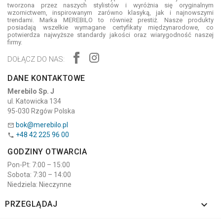
tworzona przez naszych stylistów i wyróżnia się oryginalnym
wzornictwem, inspirowanym zarówno klasyką, jak i najnowszymi
trendami. Marka MEREBILO to również prestiż. Nasze produkty
posiadają wszelkie wymagane certyfikaty międzynarodowe, co
potwierdza najwyższe standardy jakości oraz wiarygodność naszej
firmy.
DOŁĄCZ DO NAS:
DANE KONTAKTOWE
Merebilo Sp. J
ul. Katowicka 134
95-030 Rzgów Polska
bok@merebilo.pl

+48 42 225 96 00

GODZINY OTWARCIA
Pon-Pt: 7:00 – 15:00
Sobota: 7:30 – 14:00
Niedziela: Nieczynne

PRZEGLĄDAJ