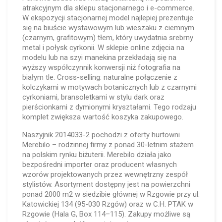
atrakcyjnym dla sklepu stacjonarnego i e-commerce.
W ekspozycji stacjonarnej model najlepiej prezentuje
się na biuście wystawowym lub wieszaku z ciemnym
(czarnym, grafitowym) tłem, który uwydatnia srebrny
metal i połysk cyrkonii. W sklepie online zdjęcia na
modelu lub na szyi manekina przekładają się na
wyższy współczynnik konwersji niż fotografia na
białym tle. Cross-selling: naturalne połączenie z
kolczykami w motywach botanicznych lub z czarnymi
cyrkoniami, bransoletkami w stylu dark oraz
pierścionkami z dymionymi kryształami. Tego rodzaju
komplet zwiększa wartość koszyka zakupowego.
Naszyjnik 2014033-2 pochodzi z oferty hurtowni
Merebilo – rodzinnej firmy z ponad 30-letnim stażem
na polskim rynku biżuterii. Merebilo działa jako
bezpośredni importer oraz producent własnych
wzorów projektowanych przez wewnętrzny zespół
stylistów. Asortyment dostępny jest na powierzchni
ponad 2000 m2 w siedzibie głównej w Rzgowie przy ul.
Katowickiej 134 (95-030 Rzgów) oraz w C.H. PTAK w
Rzgowie (Hala G, Box 114–115). Zakupy możliwe są