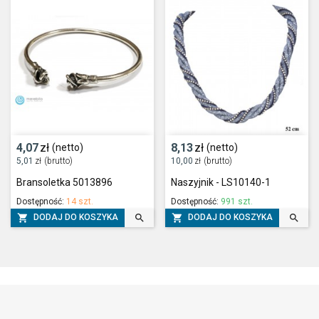
4,07
zł
8,13
zł
(netto)
(netto)
5,01
zł
(brutto)
10,00
zł
(brutto)
Bransoletka 5013896
Naszyjnik - LS10140-1
Dostępność:
14 szt.
Dostępność:
991 szt.




DODAJ DO KOSZYKA
DODAJ DO KOSZYKA