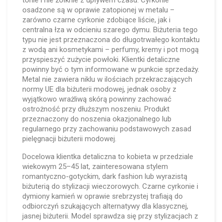
tonie i nie żółknie z upływem czasu. Cyrkonie
osadzone są w oprawie zatopionej w metalu –
zarówno czarne cyrkonie zdobiące liście, jak i
centralna łza w odcieniu szarego dymu. Biżuteria tego
typu nie jest przeznaczona do długotrwałego kontaktu
z wodą ani kosmetykami – perfumy, kremy i pot mogą
przyspieszyć zużycie powłoki. Klientki detaliczne
powinny być o tym informowane w punkcie sprzedaży.
Metal nie zawiera niklu w ilościach przekraczających
normy UE dla biżuterii modowej, jednak osoby z
wyjątkowo wrażliwą skórą powinny zachować
ostrożność przy dłuższym noszeniu. Produkt
przeznaczony do noszenia okazjonalnego lub
regularnego przy zachowaniu podstawowych zasad
pielęgnacji biżuterii modowej.
Docelowa klientka detaliczna to kobieta w przedziale
wiekowym 25–45 lat, zainteresowana stylem
romantyczno-gotyckim, dark fashion lub wyrazistą
biżuterią do stylizacji wieczorowych. Czarne cyrkonie i
dymiony kamień w oprawie srebrzystej trafiają do
odbiorczyń szukających alternatywy dla klasycznej,
jasnej biżuterii. Model sprawdza się przy stylizacjach z