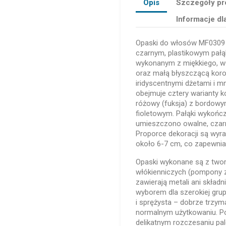
Opis
Szczegóły pr
Informacje dl
Opaski do włosów MF0309 
czarnym, plastikowym pał
wykonanym z miękkiego, w
oraz małą błyszczącą koron
iridyscentnymi dżetami i 
obejmuje cztery warianty k
różowy (fuksja) z bordowy
fioletowym. Pałąki wykończ
umieszczono owalne, czar
Proporce dekoracji są wyr
około 6-7 cm, co zapewnia
Opaski wykonane są z two
włókienniczych (pompony z
zawierają metali ani skład
wyborem dla szerokiej grup
i sprężysta – dobrze trzyma
normalnym użytkowaniu. P
delikatnym rozczesaniu pal