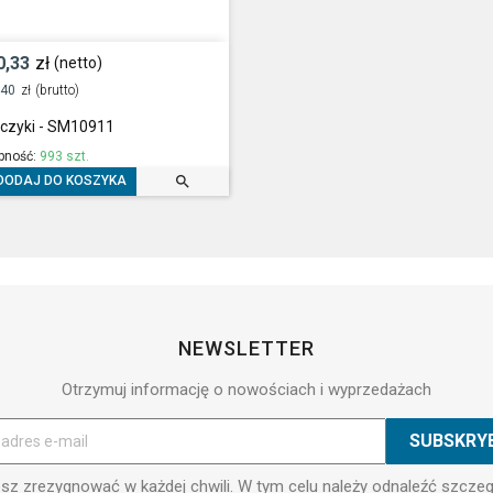
0,33
zł
(netto)
,40
zł
(brutto)
zczyki - SM10911
pność:
993 szt.

DODAJ DO KOSZYKA
NEWSLETTER
Otrzymuj informację o nowościach i wyprzedażach
z zrezygnować w każdej chwili. W tym celu należy odnaleźć szcze