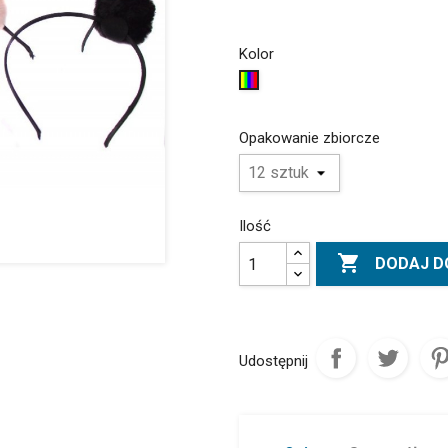
Kolor
Mix
kolor
Opakowanie zbiorcze
Ilość

DODAJ D
Udostępnij