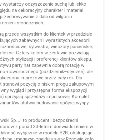
eby wystarczy oczyszczenie suchą lub lekko
ględu na dekoracyjny charakter i materiał
 przechowywanie z dala od wilgoci i
promieni słonecznych.
ą przede wszystkim do klientek w przedziale
kujących zabawnych i wyrazistych akcesorii
icznościowe, sylwestra, wieczory panieńskie,
aficzne. Cztery kolory w zestawie pozwalają
nych stylizacji i preferencji klientów sklepu.
ywu party hat zapewnia dobrą rotację w
no-noworocznego (październik–styczeń), ale
akcesoria imprezowe przez cały rok. Dla
kt stanowi pozycję o niskim progu zakupowym
towny wygląd i przystępna forma ekspozycji
i) sprzyjają sprzedaży impulsowej. Komplet
wariantów ułatwia budowanie spójnej wyspy
lewski Sp. J. to producent i bezpośredni
kcesoriów z ponad 30-letnim doświadczeniem w
ałalność wyłącznie w modelu B2B, obsługując
 Siedziba i magazyn znajdują się w Rzgowie koło