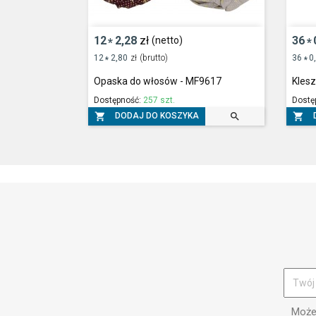
12
2,28
zł
36
(netto)
*
*
12
2,80
zł
(brutto)
36
0
*
*
Opaska do włosów - MF9617
Kles
Dostępność:
257 szt.
Dostę



DODAJ DO KOSZYKA
Możes