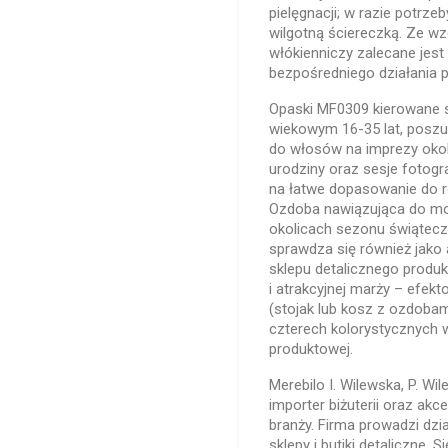
pielęgnacji; w razie potrz
wilgotną ściereczką. Ze wz
włókienniczy zalecane jest
bezpośredniego działania 
Opaski MF0309 kierowane s
wiekowym 16-35 lat, poszu
do włosów na imprezy okol
urodziny oraz sesje fotogr
na łatwe dopasowanie do róż
Ozdoba nawiązująca do mot
okolicach sezonu świątecz
sprawdza się również jako 
sklepu detalicznego produ
i atrakcyjnej marży – efek
(stojak lub kosz z ozdobam
czterech kolorystycznych 
produktowej.
Merebilo I. Wilewska, P. Wi
importer biżuterii oraz a
branży. Firma prowadzi dzi
sklepy i butiki detaliczne.