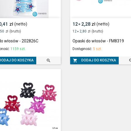
0,41
zł
12
2,28
zł
(netto)
(netto)
*
,50
zł
(brutto)
12
2,80
zł
(brutto)
*
 do włosów - 202826C
Opaski do włosów - FM8319
pność:
1159 szt.
Dostępność:
5 szt.


DODAJ DO KOSZYKA
DODAJ DO KOSZYKA