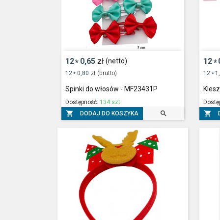
12
0,65
zł
12
(netto)
*
*
12
0,80
zł
(brutto)
12
1
*
*
Spinki do włosów - MF23431P
Kles
Dostępność:
134 szt.
Dostę



DODAJ DO KOSZYKA