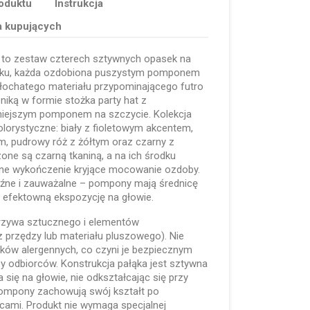
oduktu
Instrukcja
a kupujących
to zestaw czterech sztywnych opasek na
ąku, każda ozdobiona puszystym pomponem
łochatego materiału przypominającego futro
iką w formie stożka party hat z
mniejszym pomponem na szczycie. Kolekcja
olorystyczne: biały z fioletowym akcentem,
m, pudrowy róż z żółtym oraz czarny z
one są czarną tkaniną, a na ich środku
ne wykończenie kryjące mocowanie ozdoby.
aźne i zauważalne – pompony mają średnicę
 efektowną ekspozycję na głowie.
rzywa sztucznego i elementów
 przędzy lub materiału pluszowego). Nie
ników alergennych, co czyni je bezpiecznym
y odbiorców. Konstrukcja pałąka jest sztywna
 się na głowie, nie odkształcając się przy
ompony zachowują swój kształt po
cami. Produkt nie wymaga specjalnej