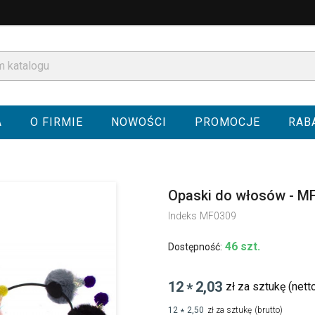
A
O FIRMIE
NOWOŚCI
PROMOCJE
RAB
Opaski do włosów - M
Indeks
MF0309
46 szt.
Dostępność:
12
2,03
zł za sztukę
(nett
*
12
2,50
zł za sztukę
(brutto)
*