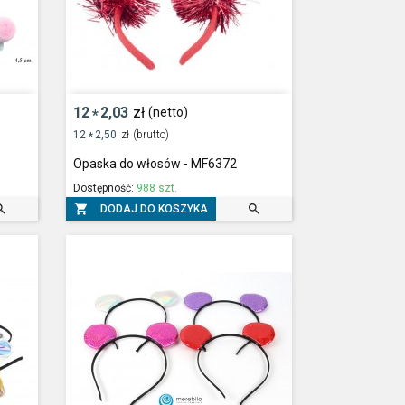
12
2,03
zł
(netto)
*
12
2,50
zł
(brutto)
*
Opaska do włosów - MF6372
Dostępność:
988 szt.



DODAJ DO KOSZYKA