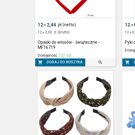
12
2,44
zł
12
(netto)
*
*
12
3,00
zł
(brutto)
12
0
*
*
Opaski do włosów - świąteczne -
Pyki
MF16719
Dostę
Dostępność:
122 szt.



DODAJ DO KOSZYKA