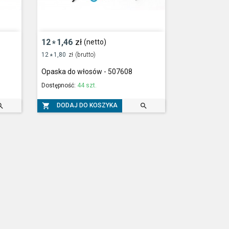
12
1,46
zł
(netto)
*
12
1,80
zł
(brutto)
*
Opaska do włosów - 507608
Dostępność:
44 szt.



DODAJ DO KOSZYKA