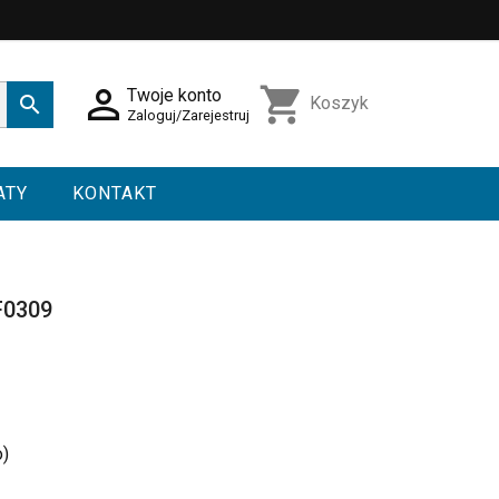

shopping_cart
Twoje konto

Koszyk
Zaloguj/Zarejestruj
ATY
KONTAKT
F0309
o)