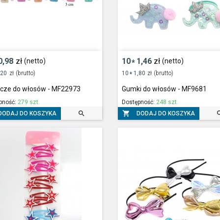
0,98
zł
10
1,46
zł
(netto)
(netto)
*
,20
zł
(brutto)
10
1,80
zł
(brutto)
*
zcze do włosów - MF22973
Gumki do włosów - MF9681
pność:
279 szt.
Dostępność:
248 szt.


DODAJ DO KOSZYKA
DODAJ DO KOSZYKA