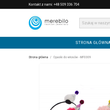
Kontakt z nami: +48 509 336 704
STRONA GŁÓWN
Strona główna
Opaski do włosów - MF0309