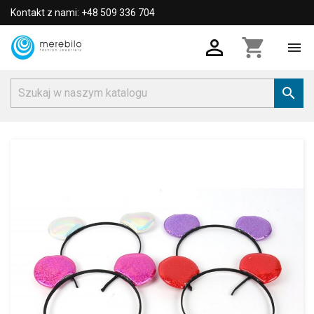
Kontakt z nami: +48 509 336 704

shopping_cart

