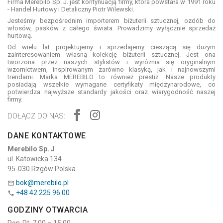
Firma Merebilo Sp. J. jest kontynuacją firmy, która powstała w 1991 roku
- Handel Hurtowy i Detaliczny Piotr Wilewski.
Jesteśmy bezpośrednim importerem biżuterii sztucznej, ozdób do
włosów, pasków z całego świata. Prowadzimy wyłącznie sprzedaż
hurtową.
Od wielu lat projektujemy i sprzedajemy cieszącą się dużym
zainteresowaniem własną kolekcję biżuterii sztucznej. Jest ona
tworzona przez naszych stylistów i wyróżnia się oryginalnym
wzornictwem, inspirowanym zarówno klasyką, jak i najnowszymi
trendami. Marka MEREBILO to również prestiż. Nasze produkty
posiadają wszelkie wymagane certyfikaty międzynarodowe, co
potwierdza najwyższe standardy jakości oraz wiarygodność naszej
firmy.
DOŁĄCZ DO NAS:
DANE KONTAKTOWE
Merebilo Sp. J
ul. Katowicka 134
95-030 Rzgów Polska
bok@merebilo.pl

+48 42 225 96 00

GODZINY OTWARCIA
Pon-Pt: 7:00 – 15:00