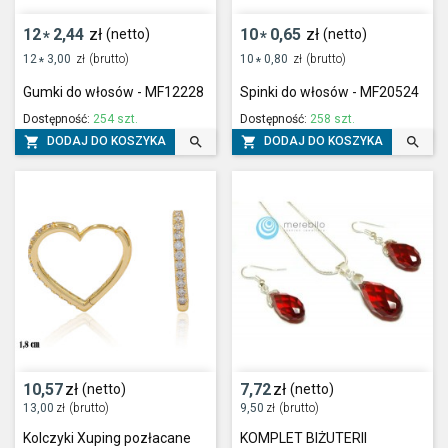
12
2,44
zł
10
0,65
zł
(netto)
(netto)
*
*
12
3,00
zł
(brutto)
10
0,80
zł
(brutto)
*
*
Gumki do włosów - MF12228
Spinki do włosów - MF20524
Dostępność:
254 szt.
Dostępność:
258 szt.




DODAJ DO KOSZYKA
DODAJ DO KOSZYKA
10,57
zł
7,72
zł
(netto)
(netto)
13,00
zł
(brutto)
9,50
zł
(brutto)
Kolczyki Xuping pozłacane
KOMPLET BIŻUTERII