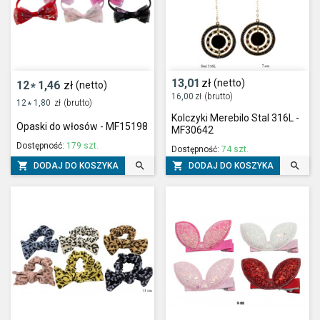
13,01
zł
(netto)
12
1,46
zł
(netto)
*
16,00
zł
(brutto)
12
1,80
zł
(brutto)
*
Kolczyki Merebilo Stal 316L -
Opaski do włosów - MF15198
MF30642
Dostępność:
179 szt.
Dostępność:
74 szt.




DODAJ DO KOSZYKA
DODAJ DO KOSZYKA