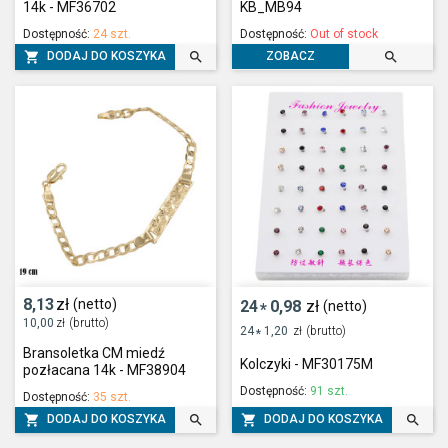
14k - MF36702
KB_MB94
Dostępność:
24 szt.
Dostępność:
Out of stock



DODAJ DO KOSZYKA
ZOBACZ
8,13
zł
(netto)
24
0,98
zł
(netto)
*
10,00
zł
(brutto)
24
1,20
zł
(brutto)
*
Bransoletka CM miedź
Kolczyki - MF30175M
pozłacana 14k - MF38904
Dostępność:
91 szt.
Dostępność:
35 szt.




DODAJ DO KOSZYKA
DODAJ DO KOSZYKA