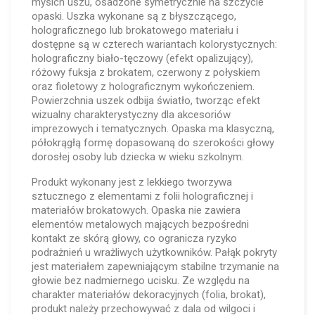
mysich uszu, osadzone symetrycznie na szczycie
opaski. Uszka wykonane są z błyszczącego,
holograficznego lub brokatowego materiału i
dostępne są w czterech wariantach kolorystycznych:
holograficzny biało-tęczowy (efekt opalizujący),
różowy fuksja z brokatem, czerwony z połyskiem
oraz fioletowy z holograficznym wykończeniem.
Powierzchnia uszek odbija światło, tworząc efekt
wizualny charakterystyczny dla akcesoriów
imprezowych i tematycznych. Opaska ma klasyczną,
półokrągłą formę dopasowaną do szerokości głowy
dorosłej osoby lub dziecka w wieku szkolnym.
Produkt wykonany jest z lekkiego tworzywa
sztucznego z elementami z folii holograficznej i
materiałów brokatowych. Opaska nie zawiera
elementów metalowych mających bezpośredni
kontakt ze skórą głowy, co ogranicza ryzyko
podrażnień u wrażliwych użytkowników. Pałąk pokryty
jest materiałem zapewniającym stabilne trzymanie na
głowie bez nadmiernego ucisku. Ze względu na
charakter materiałów dekoracyjnych (folia, brokat),
produkt należy przechowywać z dala od wilgoci i