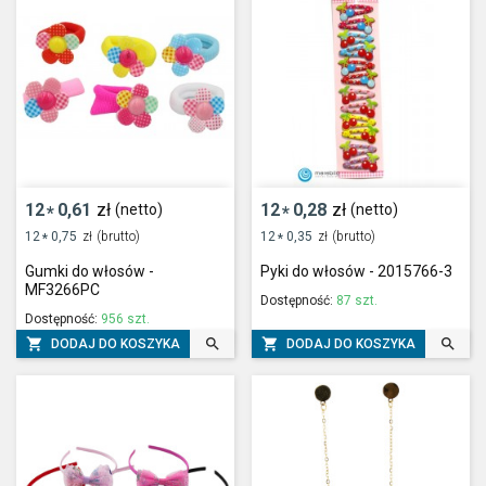
12
0,61
zł
12
0,28
zł
(netto)
(netto)
*
*
12
0,75
zł
(brutto)
12
0,35
zł
(brutto)
*
*
Gumki do włosów -
Pyki do włosów - 2015766-3
MF3266PC
Dostępność:
87 szt.
Dostępność:
956 szt.




DODAJ DO KOSZYKA
DODAJ DO KOSZYKA