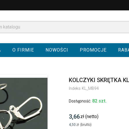
A
O FIRMIE
NOWOŚCI
PROMOCJE
RAB
KOLCZYKI SKRĘTKA K
Indeks
KL_MB94
82 szt.
Dostępność:
3,66
zł
(netto)
4,50
zł
(brutto)