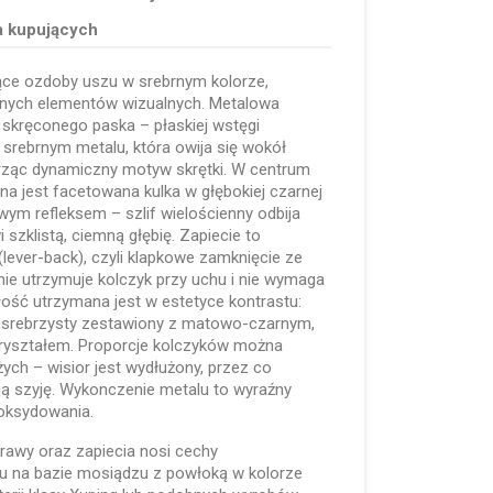
a kupujących
ące ozdoby uszu w srebrnym kolorze,
nych elementów wizualnych. Metalowa
 skręconego paska – płaskiej wstęgi
srebrnym metalu, która owija się wokół
rząc dynamiczny motyw skrętki. W centrum
a jest facetowana kulka w głębokiej czarnej
owym refleksem – szlif wielościenny odbija
 szklistą, ciemną głębię. Zapiecie to
 (lever-back), czyli klapkowe zamknięcie ze
nie utrzymuje kolczyk przy uchu i nie wymaga
ość utrzymana jest w estetyce kontrastu:
l srebrzysty zestawiony z matowo-czarnym,
ryształem. Proporcje kolczyków można
żych – wisior jest wydłużony, przez co
ją szyję. Wykonczenie metalu to wyraźny
oksydowania.
prawy oraz zapiecia nosi cechy
pu na bazie mosiądzu z powłoką w kolorze