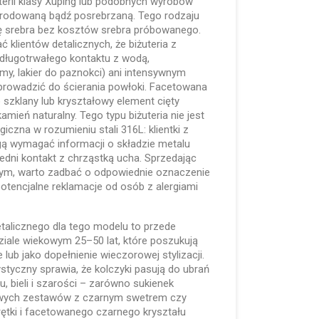
terii klasy Xuping lub podobnych wyrobów
rodowaną bądź posrebrzaną. Tego rodzaju
ę srebra bez kosztów srebra próbowanego.
 klientów detalicznych, że biżuteria z
długotrwałego kontaktu z wodą,
y, lakier do paznokci) ani intensywnym
rowadzić do ścierania powłoki. Facetowana
 szklany lub kryształowy element cięty
kamień naturalny. Tego typu biżuteria nie jest
giczna w rozumieniu stali 316L: klientki z
ą wymagać informacji o składzie metalu
edni kontakt z chrząstką ucha. Sprzedając
znym, warto zadbać o odpowiednie oznaczenie
potencjalne reklamacje od osób z alergiami
etalicznego dla tego modelu to przede
ziale wiekowym 25–50 lat, które poszukują
e lub jako dopełnienie wieczorowej stylizacji.
styczny sprawia, że kolczyki pasują do ubrań
u, bieli i szarości – zarówno sukienek
lowych zestawów z czarnym swetrem czy
ętki i facetowanego czarnego kryształu