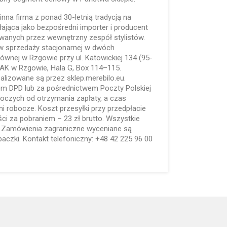
inna firma z ponad 30-letnią tradycją na
iałająca jako bezpośredni importer i producent
anych przez wewnętrzny zespół stylistów.
w sprzedaży stacjonarnej w dwóch
głównej w Rzgowie przy ul. Katowickiej 134 (95-
AK w Rzgowie, Hala G, Box 114–115.
alizowane są przez sklep.merebilo.eu.
em DPD lub za pośrednictwem Poczty Polskiej
boczych od otrzymania zapłaty, a czas
i robocze. Koszt przesyłki przy przedpłacie
ości za pobraniem – 23 zł brutto. Wszystkie
. Zamówienia zagraniczne wyceniane są
paczki. Kontakt telefoniczny: +48 42 225 96 00