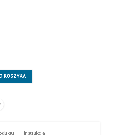
owy
O KOSZYKA
oduktu
Instrukcja