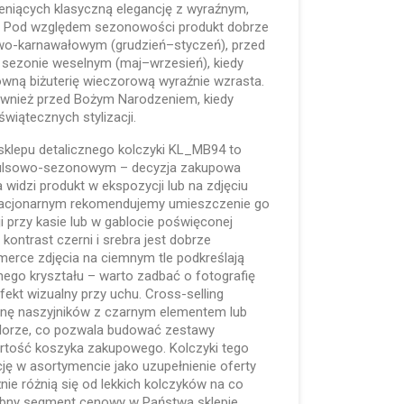
niących klasyczną elegancję z wyraźnym,
 Pod względem sezonowości produkt dobrze
owo-karnawałowym (grudzień–styczeń), przed
w sezonie weselnym (maj–wrzesień), kiedy
wną biżuterię wieczorową wyraźnie wzrasta.
ównież przed Bożym Narodzeniem, kiedy
 świątecznych stylizacji.
sklepu detalicznego kolczyki KL_MB94 to
pulsowo-sezonowym – decyzja zakupowa
 widzi produkt w ekspozycji lub na zdjęciu
tacjonarnym rekomendujemy umieszczenie go
i przy kasie lub w gablocie poświęconej
 kontrast czerni i srebra jest dobrze
erce zdjęcia na ciemnym tle podkreślają
rnego kryształu – warto zadbać o fotografię
ekt wizualny przy uchu. Cross-selling
tronę naszyjników z czarnym elementem lub
olorze, co pozwala budować zestawy
wartość koszyka zakupowego. Kolczyki tego
cję w asortymencie jako uzupełnienie oferty
źnie różnią się od lekkich kolczyków na co
obny segment cenowy w Państwa sklepie.