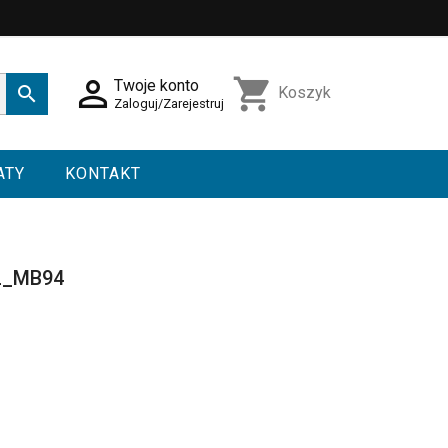

shopping_cart
Twoje konto

Koszyk
Zaloguj/Zarejestruj
ATY
KONTAKT
L_MB94