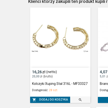
Klienci którzy zakupili ten produkt kupili 
16,26
zł
4,07
(netto)
20,00
zł
(brutto)
5,01
z
Kolczyki Xuping Stal 316L - MF33327
Bran
Dostępność:
28 szt.
Dostę


DODAJ DO KOSZYKA