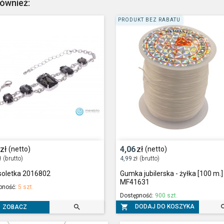
również:
PRODUKT BEZ RABATU
zł
4,06
zł
(netto)
(netto)
ł
(brutto)
4,99
zł
(brutto)
soletka 2016802
Gumka jubilerska - żyłka [100 m.] 
MF41631
pność:
5 szt.
Dostępność:
900 szt.


DODAJ DO KOSZYKA
ZOBACZ