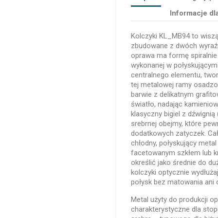
Informacje dl
Kolczyki KL_MB94 to wisz
zbudowane z dwóch wyraź
oprawa ma formę spiralnie
wykonanej w połyskującym 
centralnego elementu, two
tej metalowej ramy osadzon
barwie z delikatnym grafit
światło, nadając kamieniowi
klasyczny bigiel z dźwignią
srebrnej obejmy, które pew
dodatkowych zatyczek. Cał
chłodny, połyskujący meta
facetowanym szkłem lub k
określić jako średnie do du
kolczyki optycznie wydłuża
połysk bez matowania ani 
Metal użyty do produkcji o
charakterystyczne dla sto