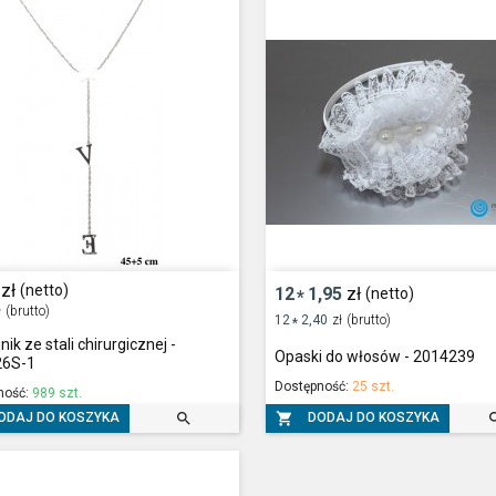
zł
(netto)
12
1,95
zł
(netto)
*
ł
(brutto)
12
2,40
zł
(brutto)
*
ik ze stali chirurgicznej -
Opaski do włosów - 2014239
6S-1
Dostępność:
25 szt.
ność:
989 szt.


ODAJ DO KOSZYKA
DODAJ DO KOSZYKA