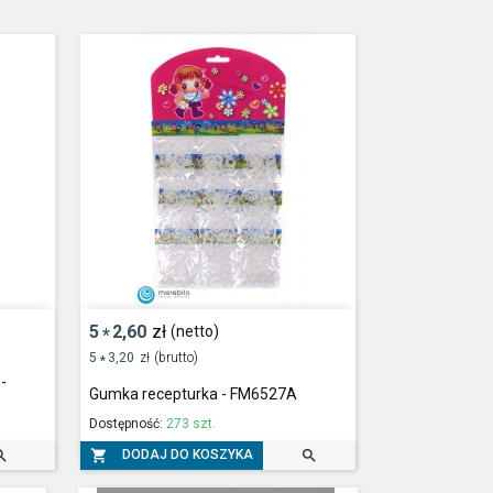
5
2,60
zł
(netto)
*
5
3,20
zł
(brutto)
*
-
Gumka recepturka - FM6527A
Dostępność:
273 szt.



DODAJ DO KOSZYKA