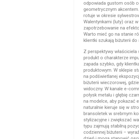
odpowiada gustom osób ce
geometrycznym akcentem.
rotuje w okresie sylwestr
Walentynkami (luty) oraz 
zapotrzebowanie na efekto
Warto mieć go na stanie r
klientki szukają biżuterii do
Z perspektywy właściciela 
produkt o charakterze im
zapada szybko, gdy klientka
produktowym. W sklepie s
na podświetlanej ekspozycj
biżuterii wieczorowej, gdzie
widoczny. W kanale e-comm
połysk metalu i głębię cza
na modelce, aby pokazać ef
naturalnie kieruje się w s
bransoletek w srebrnym k
stylizacyjne i zwiększać 
typu zajmują stabilną pozy
codziennej biżuterii – wyra
dzień i mogą stanowić os