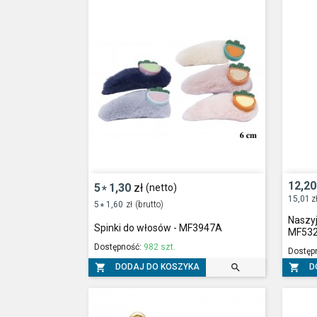
12,20
5
1,30
zł
(netto)
*
15,01
z
5
1,60
zł
(brutto)
*
Naszyjn
Spinki do włosów - MF3947A
MF532
Dostępność:
982 szt.
Dostęp



DODAJ DO KOSZYKA
D