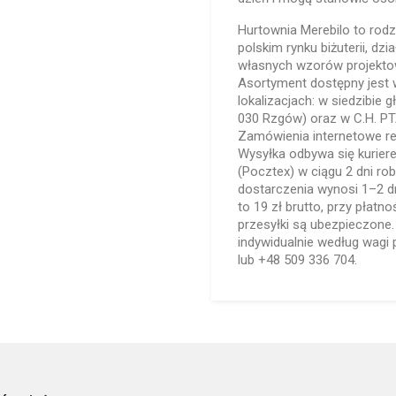
Hurtownia Merebilo to rodz
polskim rynku biżuterii, dz
własnych wzorów projektow
Asortyment dostępny jest 
lokalizacjach: w siedzibie 
030 Rzgów) oraz w C.H. PT
Zamówienia internetowe re
Wysyłka odbywa się kurier
(Pocztex) w ciągu 2 dni ro
dostarczenia wynosi 1–2 dn
to 19 zł brutto, przy płatn
przesyłki są ubezpieczone
indywidualnie według wagi 
lub +48 509 336 704.