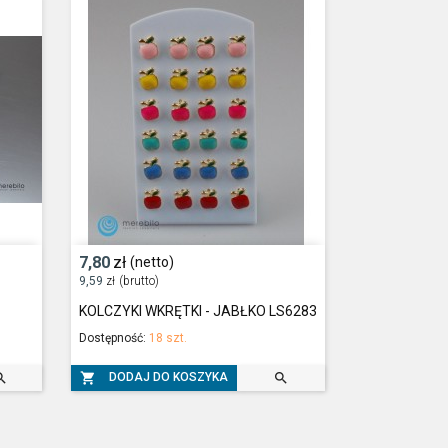
7,80
zł
(netto)
9,59
zł
(brutto)
KOLCZYKI WKRĘTKI - JABŁKO LS6283
Dostępność:
18 szt.



DODAJ DO KOSZYKA