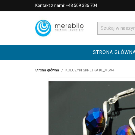
Kontakt z nami: +48 509 336 704
STRONA GŁÓWN
Strona główna
KOLCZYKI SKRĘTKA KL_MB94