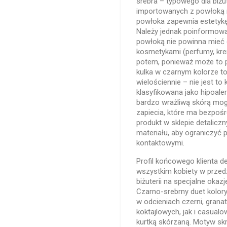
srebra – typowego dla biżu
importowanych z powłoką 
powłoka zapewnia estetyk
Należy jednak poinformować
powłoką nie powinna mieć 
kosmetykami (perfumy, krem
potem, ponieważ może to p
kulka w czarnym kolorze to
wielościennie – nie jest to 
klasyfikowana jako hipoaler
bardzo wrażliwą skórą mog
zapiecia, które ma bezpośr
produkt w sklepie detalic
materiału, aby ograniczyć 
kontaktowymi.
Profil końcowego klienta d
wszystkim kobiety w przed
biżuterii na specjalne okazj
Czarno-srebrny duet kolory
w odcieniach czerni, granat
koktajlowych, jak i casua
kurtką skórzaną. Motyw skr