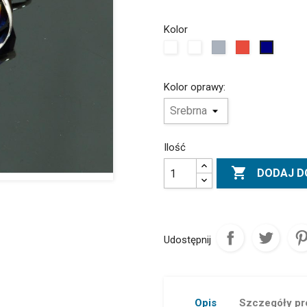
Kolor
Opalizujący
Biały
Szary
Czerwony
Granat
Kolor oprawy:
Ilość

DODAJ D
Udostępnij
Opis
Szczegóły pr