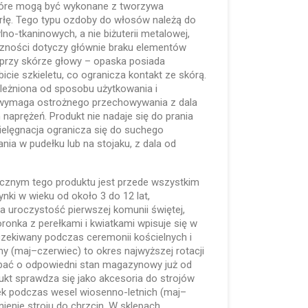
które mogą być wykonane z tworzywa
rłę. Tego typu ozdoby do włosów należą do
lno-tkaninowych, a nie biżuterii metalowej,
iczności dotyczy głównie braku elementów
przy skórze głowy – opaska posiada
icie szkieletu, co ogranicza kontakt ze skórą.
ależniona od sposobu użytkowania i
wymaga ostrożnego przechowywania z dala
 naprężeń. Produkt nie nadaje się do prania
ielęgnacja ogranicza się do suchego
ia w pudełku lub na stojaku, z dala od
cznym tego produktu jest przede wszystkim
nki w wieku od około 3 do 12 lat,
na uroczystość pierwszej komunii świętej,
oronka z perełkami i kwiatkami wpisuje się w
 oczekiwany podczas ceremonii kościelnych i
y (maj–czerwiec) to okres najwyższej rotacji
bać o odpowiedni stan magazynowy już od
kt sprawdza się jako akcesoria do strojów
k podczas wesel wiosenno-letnich (maj–
nienie stroju do chrzcin. W sklepach