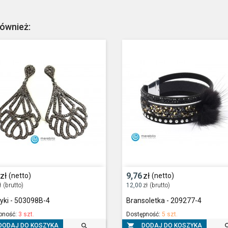
również:
zł
9,76
zł
(netto)
(netto)
ł
(brutto)
12,00
zł
(brutto)
yki - 503098B-4
Bransoletka - 209277-4
pność:
3 szt.
Dostępność:
5 szt.


DODAJ DO KOSZYKA
DODAJ DO KOSZYKA