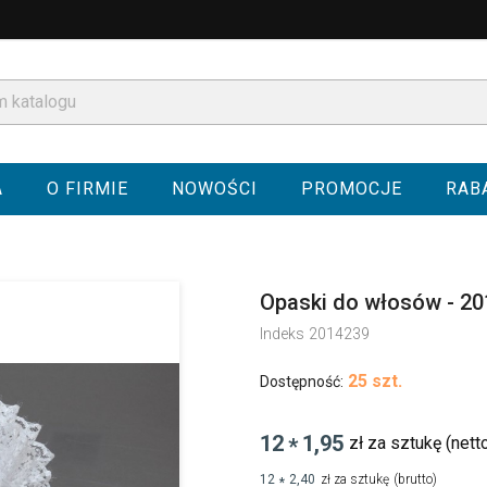
A
O FIRMIE
NOWOŚCI
PROMOCJE
RAB
Opaski do włosów - 2
Indeks
2014239
25 szt.
Dostępność:
12
1,95
zł za sztukę
(nett
*
12
2,40
zł za sztukę
(brutto)
*