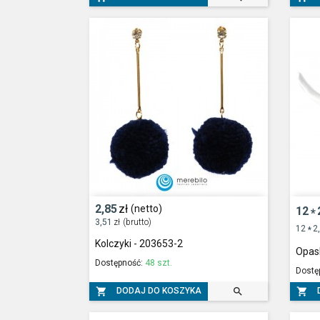
2,85
zł
(netto)
12
*
3,51
zł
(brutto)
12
2
*
Kolczyki - 203653-2
Opas
Dostępność:
48 szt.
Dostę



DODAJ DO KOSZYKA