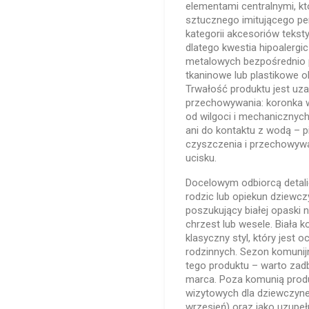
elementami centralnymi, 
sztucznego imitującego pe
kategorii akcesoriów teksty
dlatego kwestia hipoalerg
metalowych bezpośrednio 
tkaninowe lub plastikowe ob
Trwałość produktu jest uz
przechowywania: koronka 
od wilgoci i mechanicznych
ani do kontaktu z wodą – p
czyszczenia i przechowywan
ucisku.
Docelowym odbiorcą detali
rodzic lub opiekun dziewczy
poszukujący białej opaski 
chrzest lub wesele. Biała k
klasyczny styl, który jest
rodzinnych. Sezon komunijn
tego produktu – warto zad
marca. Poza komunią produ
wizytowych dla dziewczyne
wrzesień) oraz jako uzupeł