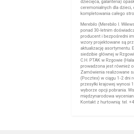
dziecięca, galanteria) opa
ceremonialnych dla dzieci, 
kompletowania całego stro
Merebilo (Merebilo I. Wilews
ponad 30-letnim doświadcze
producent i bezpośredni im
wzory projektowane są prze
aktualizację asortymentu.
siedzibie głównej w Rzgowi
C.H. PTAK w Rzgowie (Hala
prowadzona jest również on
Zamówienia realizowane są
(Pocztex) w ciągu 1-2 dni 
przesyłki krajowej wynosi 1
wyborze opcji pobrania. Ws
międzynarodowa wyceniana 
Kontakt z hurtownią: tel. +