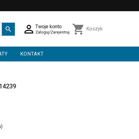

shopping_cart
Twoje konto

Koszyk
Zaloguj/Zarejestruj
ATY
KONTAKT
014239
o)