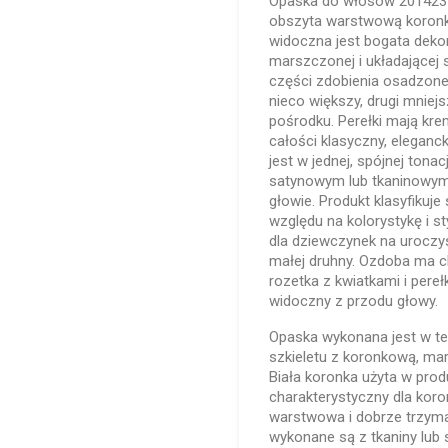
Opaska do włosów 2014239
obszyta warstwową koronk
widoczna jest bogata dekor
marszczonej i układającej s
części zdobienia osadzone 
nieco większy, drugi mnie
pośrodku. Perełki mają krem
całości klasyczny, eleganc
jest w jednej, spójnej ton
satynowym lub tkaninowym 
głowie. Produkt klasyfikuj
względu na kolorystykę i s
dla dziewczynek na uroczys
małej druhny. Ozdoba ma c
rozetka z kwiatkami i pereł
widoczny z przodu głowy.
Opaska wykonana jest w te
szkieletu z koronkową, m
Biała koronka użyta w pro
charakterystyczny dla koro
warstwowa i dobrze trzyma
wykonane są z tkaniny lub 