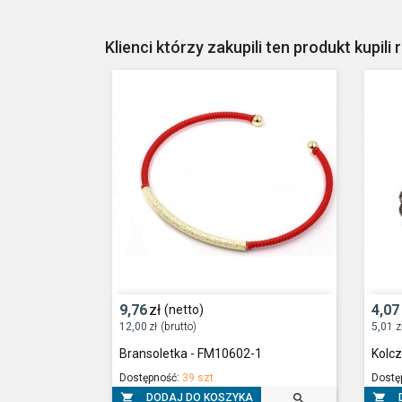
Klienci którzy zakupili ten produkt kupili 
9,76
zł
4,07
(netto)
12,00
zł
(brutto)
5,01
z
Bransoletka - FM10602-1
Kolcz
Dostępność:
39 szt.
Dostę



DODAJ DO KOSZYKA