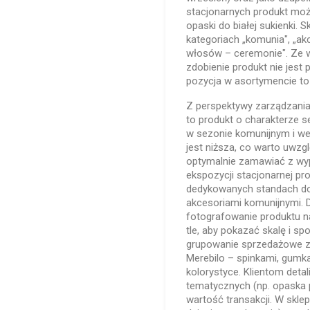
stacjonarnych produkt może
opaski do białej sukienki.
kategoriach „komunia", „ak
włosów – ceremonie". Ze w
zdobienie produkt nie jest
pozycja w asortymencie to
Z perspektywy zarządzan
to produkt o charakterze
w sezonie komunijnym i we
jest niższa, co warto uwz
optymalnie zamawiać z wy
ekspozycji stacjonarnej pro
dedykowanych standach do 
akcesoriami komunijnymi.
fotografowanie produktu n
tle, aby pokazać skalę i s
grupowanie sprzedażowe z
Merebilo – spinkami, gumka
kolorystyce. Klientom de
tematycznych (np. opaska p
wartość transakcji. W skl