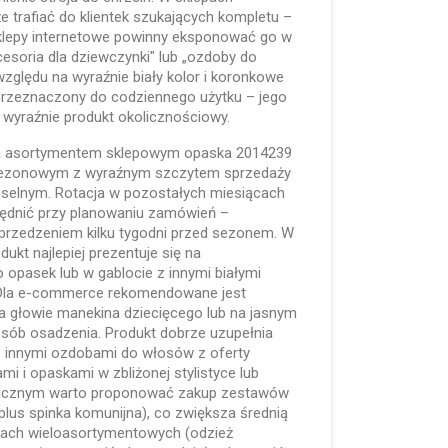
 trafiać do klientek szukających kompletu –
 Sklepy internetowe powinny eksponować go w
cesoria dla dziewczynki" lub „ozdoby do
zględu na wyraźnie biały kolor i koronkowe
 przeznaczony do codziennego użytku – jego
 wyraźnie produkt okolicznościowy.
ia asortymentem sklepowym opaska 2014239
 sezonowym z wyraźnym szczytem sprzedaży
selnym. Rotacja w pozostałych miesiącach
ględnić przy planowaniu zamówień –
przedzeniem kilku tygodni przed sezonem. W
dukt najlepiej prezentuje się na
opasek lub w gablocie z innymi białymi
 Dla e-commerce rekomendowane jest
a głowie manekina dziecięcego lub na jasnym
posób osadzenia. Produkt dobrze uzupełnia
 innymi ozdobami do włosów z oferty
mi i opaskami w zbliżonej stylistyce lub
talicznym warto proponować zakup zestawów
lus spinka komunijna), co zwiększa średnią
epach wieloasortymentowych (odzież