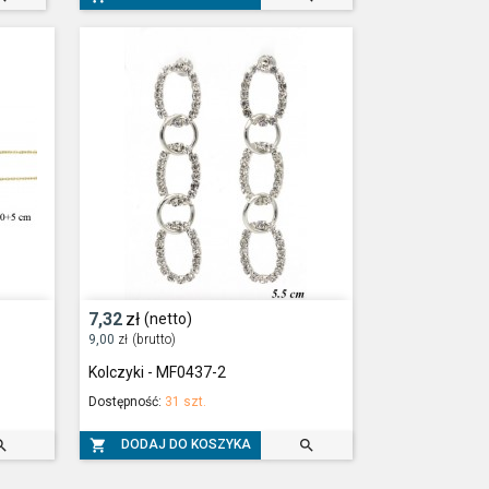
7,32
zł
(netto)
9,00
zł
(brutto)
Kolczyki - MF0437-2
Dostępność:
31 szt.



DODAJ DO KOSZYKA