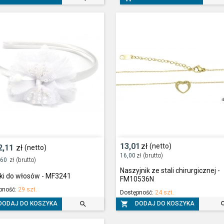
13,01
zł
(netto)
2,11
zł
(netto)
16,00
zł
(brutto)
,60
zł
(brutto)
Naszyjnik ze stali chirurgicznej -
ki do włosów - MF3241
FM10536N
pność:
29 szt.
Dostępność:
24 szt.


DODAJ DO KOSZYKA
DODAJ DO KOSZYKA