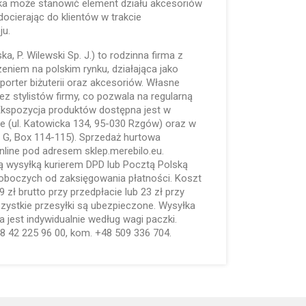
ska może stanowić element działu akcesoriów
docierając do klientów w trakcie
ju.
ka, P. Wilewski Sp. J.) to rodzinna firma z
niem na polskim rynku, działająca jako
porter biżuterii oraz akcesoriów. Własne
z stylistów firmy, co pozwala na regularną
 Ekspozycja produktów dostępna jest w
e (ul. Katowicka 134, 95-030 Rzgów) oraz w
 G, Box 114-115). Sprzedaż hurtowa
line pod adresem sklep.merebilo.eu.
 wysyłką kurierem DPD lub Pocztą Polską
roboczych od zaksięgowania płatności. Koszt
9 zł brutto przy przedpłacie lub 23 zł przy
zystkie przesyłki są ubezpieczone. Wysyłka
jest indywidualnie według wagi paczki.
48 42 225 96 00, kom. +48 509 336 704.