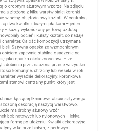
 to sztywna opaska w kolorze białym,
ą o drobnym ażurowym wzorze. Na zdjęciu
acja złożona z kilku warstw białej koronki
ię w pełny, objętościowy kształt. W centralnej
są dwa kwiatki z białymi płatkami – jeden
jszy – każdy wykończony perłową ozdobą
owobiały odcień i kulisty kształt, co nadaje
ki charakter. Całość kompozycji utrzymana
acji bieli. Sztywna opaska ze wzmocnionym,
obiciem zapewnia stabilne osadzenie na
e się jako opaska okolicznościowa – ze
tyl zdobienia przeznaczona przede wszystkim
tości komunijne, chrzciny lub wesela w roli
harakter wyraźnie dekoracyjny: koronkowa
kami stanowi centralny punkt, który jest
chnice łączącej tkaninowe obicie sztywnego
arszczoną dekoracją naszytą warstwowo.
dukcie ma drobny ażurowy wzór
nek bobinetowych lub nylonowych – lekka,
jąca formę po ułożeniu. Kwiatki dekoracyjne
satyny w kolorze białym, z perłowymi