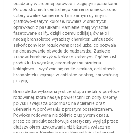
osadzony w srebrnej oprawce z zagiętymi pazurkami.
Po obu stronach centralnego kamienia umieszczono
cztery owalne kamienie w tym samym dymnym,
grafitowo-szarym kolorze, również w srebrnych
oprawkach z pazurkami. Kamienie mają wyraźnie
fasetowane szlify, dzięki czemu odbijają światło i
nadają bransoletce wyrazisty charakter. Łańcuszek
zakończony jest regulowaną przedłużką, co pozwala
na dopasowanie obwodu do nadgarstka. Zapięcie
stanowi karabińczyk w kolorze srebrnym. Ogólny styl
produktu to wyraźna, geometryczna biżuteria
koktajlowa – wyróżnia się na tle cienkich, delikatnych
bransoletek i zajmuje w gablotce osobną, zauważalną
pozycję.
Bransoletka wykonana jest ze stopu metali w powłoce
rodowanej, która nadaje powierzchni chłodny srebrny
połysk i zwiększa odporność na ścieranie oraz
utlenianie w porównaniu z prostym posrebrzaniem.
Powłoka rodowana nie żółknie z upływem czasu,
przez co produkt zachowuje estetyczny wygląd przez
dłuższy okres użytkowania niż biżuteria wyłącznie