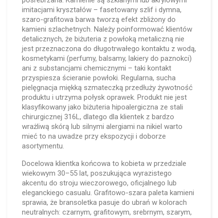
posrebrzana. Kamienie są szklanymi lub akrylowymi
imitacjami kryształów – fasetowany szlif i dymna,
szaro-grafitowa barwa tworzą efekt zbliżony do
kamieni szlachetnych. Należy poinformować klientów
detalicznych, że biżuteria z powłoką metaliczną nie
jest przeznaczona do długotrwałego kontaktu z wodą,
kosmetykami (perfumy, balsamy, lakiery do paznokci)
ani z substancjami chemicznymi – taki kontakt
przyspiesza ścieranie powłoki. Regularna, sucha
pielęgnacja miękką szmateczką przedłuży żywotność
produktu i utrzyma połysk oprawek. Produkt nie jest
klasyfikowany jako biżuteria hipoalergiczna ze stali
chirurgicznej 316L, dlatego dla klientek z bardzo
wrażliwą skórą lub silnymi alergiami na nikiel warto
mieć to na uwadze przy ekspozycji i doborze
asortymentu.
Docelowa klientka końcowa to kobieta w przedziale
wiekowym 30–55 lat, poszukująca wyrazistego
akcentu do stroju wieczorowego, oficjalnego lub
eleganckiego casualu. Grafitowo-szara paleta kamieni
sprawia, że bransoletka pasuje do ubrań w kolorach
neutralnych: czarnym, grafitowym, srebrnym, szarym,