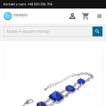
Kontakt z nami: +48 509 336 704

shopping_cart

