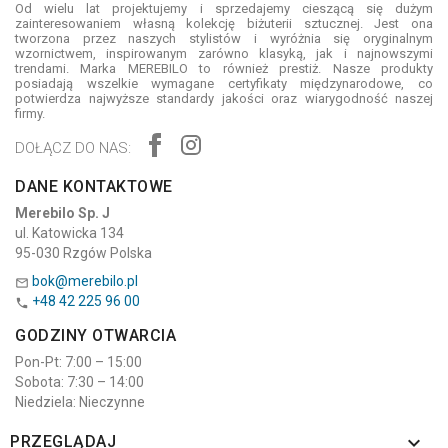
Od wielu lat projektujemy i sprzedajemy cieszącą się dużym
zainteresowaniem własną kolekcję biżuterii sztucznej. Jest ona
tworzona przez naszych stylistów i wyróżnia się oryginalnym
wzornictwem, inspirowanym zarówno klasyką, jak i najnowszymi
trendami. Marka MEREBILO to również prestiż. Nasze produkty
posiadają wszelkie wymagane certyfikaty międzynarodowe, co
potwierdza najwyższe standardy jakości oraz wiarygodność naszej
firmy.
DOŁĄCZ DO NAS:
DANE KONTAKTOWE
Merebilo Sp. J
ul. Katowicka 134
95-030 Rzgów Polska
bok@merebilo.pl

+48 42 225 96 00

GODZINY OTWARCIA
Pon-Pt: 7:00 – 15:00
Sobota: 7:30 – 14:00
Niedziela: Nieczynne

PRZEGLĄDAJ