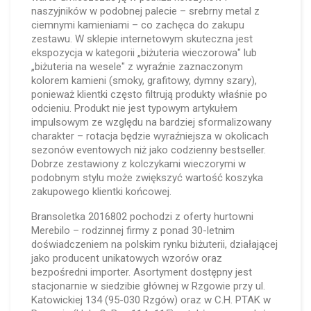
naszyjników w podobnej palecie – srebrny metal z
ciemnymi kamieniami – co zachęca do zakupu
zestawu. W sklepie internetowym skuteczna jest
ekspozycja w kategorii „biżuteria wieczorowa" lub
„biżuteria na wesele" z wyraźnie zaznaczonym
kolorem kamieni (smoky, grafitowy, dymny szary),
ponieważ klientki często filtrują produkty właśnie po
odcieniu. Produkt nie jest typowym artykułem
impulsowym ze względu na bardziej sformalizowany
charakter – rotacja będzie wyraźniejsza w okolicach
sezonów eventowych niż jako codzienny bestseller.
Dobrze zestawiony z kolczykami wieczorymi w
podobnym stylu może zwiększyć wartość koszyka
zakupowego klientki końcowej.
Bransoletka 2016802 pochodzi z oferty hurtowni
Merebilo – rodzinnej firmy z ponad 30-letnim
doświadczeniem na polskim rynku biżuterii, działającej
jako producent unikatowych wzorów oraz
bezpośredni importer. Asortyment dostępny jest
stacjonarnie w siedzibie głównej w Rzgowie przy ul.
Katowickiej 134 (95-030 Rzgów) oraz w C.H. PTAK w