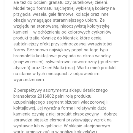
ale też do odcieni granatu czy butelkowej zieleni.
Model tego formatu najchętniej wybierają kobiety na
przyjęcia, wesela, gale firmowe, kolacje oraz inne
okazje wymagające staranniejszego ubioru. Ze
względu na stonowaną, nieoczywistą kolorystykę
kamieni – w odróżnieniu od kolorowych cyrkoniów –
produkt trafia również do klientek, które cenią
subtelniejszy efekt przy jednoczesnej wyrazistości
formy. Sezonowo największy popyt na tego typu
bransoletki koktajlowe przypada na okres weselny
(maj–wrzesień), sylwestrowo-noworoczny (grudzień–
styczeń) oraz Dzień Matki (maj). Warto mieć produkt
na stanie w tych miesiącach z odpowiednim
wyprzedzeniem.
Z perspektywy asortymentu sklepu detalicznego
bransoletka 2016802 pełni rolę produktu
uzupełniającego segment biżuterii wieczorowej i
koktajlowej. Jej wyraźna forma i relatywnie duże
kamienie czynią z niej produkt ekspozycyjny – dobrze
sprawdza się jako element przykuwający wzrok na
wystawce lub w gablocie. W sklepie stacjonarnym
warto umieszczać ją w pobliżu kolczyków i