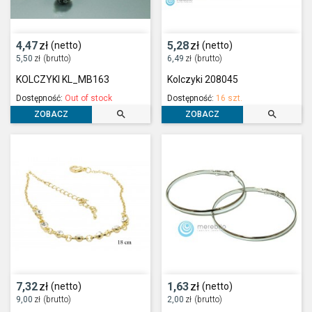
4,47
zł
5,28
zł
(netto)
(netto)
5,50
zł
(brutto)
6,49
zł
(brutto)
KOLCZYKI KL_MB163
Kolczyki 208045
Dostępność:
Out of stock
Dostępność:
16 szt.


ZOBACZ
ZOBACZ
7,32
zł
1,63
zł
(netto)
(netto)
9,00
zł
(brutto)
2,00
zł
(brutto)