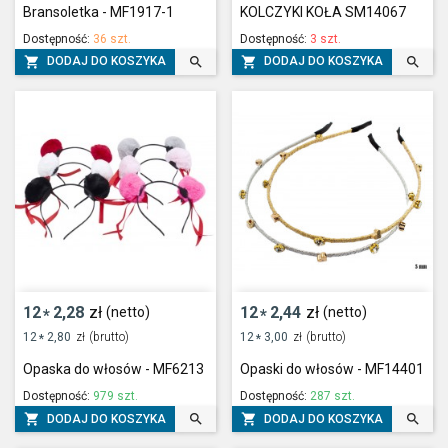
Bransoletka - MF1917-1
KOLCZYKI KOŁA SM14067
Dostępność:
36 szt.
Dostępność:
3 szt.




DODAJ DO KOSZYKA
DODAJ DO KOSZYKA
12
2,28
zł
12
2,44
zł
(netto)
(netto)
*
*
12
2,80
zł
(brutto)
12
3,00
zł
(brutto)
*
*
Opaska do włosów - MF6213
Opaski do włosów - MF14401
Dostępność:
979 szt.
Dostępność:
287 szt.




DODAJ DO KOSZYKA
DODAJ DO KOSZYKA