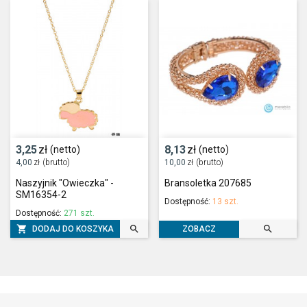
3,25
zł
8,13
zł
(netto)
(netto)
4,00
zł
(brutto)
10,00
zł
(brutto)
Naszyjnik "Owieczka" -
Bransoletka 207685
SM16354-2
Dostępność:
13 szt.
Dostępność:
271 szt.



DODAJ DO KOSZYKA
ZOBACZ