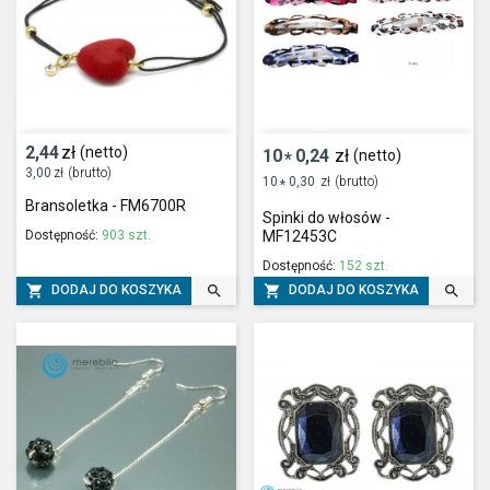
2,44
zł
(netto)
10
0,24
zł
(netto)
*
3,00
zł
(brutto)
10
0,30
zł
(brutto)
*
Bransoletka - FM6700R
Spinki do włosów -
Dostępność:
903 szt.
MF12453C
Dostępność:
152 szt.




DODAJ DO KOSZYKA
DODAJ DO KOSZYKA