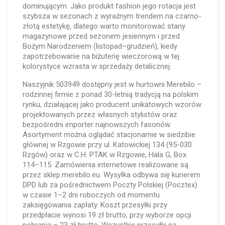
dominującym. Jako produkt fashion jego rotacja jest
szybsza w sezonach z wyraźnym trendem na czarno-
złotą estetykę, dlatego warto monitorować stany
magazynowe przed sezonem jesiennym i przed
Bożym Narodzeniem (listopad–grudzień), kiedy
zapotrzebowanie na biżuterię wieczorową w tej
kolorystyce wzrasta w sprzedaży detalicznej.
Naszyjnik 503949 dostępny jest w hurtowni Merebilo –
rodzinnej firmie z ponad 30-letnią tradycją na polskim
rynku, działającej jako producent unikatowych wzorów
projektowanych przez własnych stylistów oraz
bezpośredni importer najnowszych fasonów.
Asortyment można oglądać stacjonarnie w siedzibie
głównej w Rzgowie przy ul. Katowickiej 134 (95-030
Rzgów) oraz w C.H. PTAK w Rzgowie, Hala G, Box
114–115. Zamówienia internetowe realizowane są
przez sklep.merebilo.eu. Wysyłka odbywa się kurierem
DPD lub za pośrednictwem Poczty Polskiej (Pocztex)
w czasie 1–2 dni roboczych od momentu
zaksięgowania zapłaty. Koszt przesyłki przy
przedpłacie wynosi 19 zł brutto, przy wyborze opcji