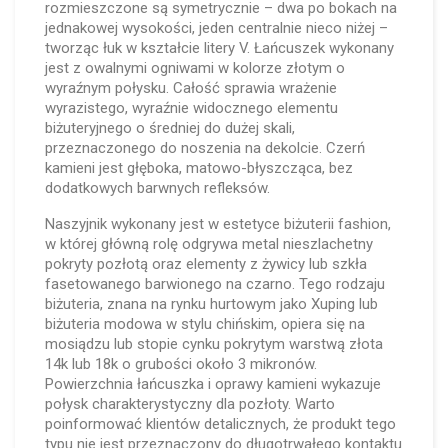
rozmieszczone są symetrycznie – dwa po bokach na
jednakowej wysokości, jeden centralnie nieco niżej –
tworząc łuk w kształcie litery V. Łańcuszek wykonany
jest z owalnymi ogniwami w kolorze złotym o
wyraźnym połysku. Całość sprawia wrażenie
wyrazistego, wyraźnie widocznego elementu
biżuteryjnego o średniej do dużej skali,
przeznaczonego do noszenia na dekolcie. Czerń
kamieni jest głęboka, matowo-błyszcząca, bez
dodatkowych barwnych refleksów.
Naszyjnik wykonany jest w estetyce biżuterii fashion,
w której główną rolę odgrywa metal nieszlachetny
pokryty pozłotą oraz elementy z żywicy lub szkła
fasetowanego barwionego na czarno. Tego rodzaju
biżuteria, znana na rynku hurtowym jako Xuping lub
biżuteria modowa w stylu chińskim, opiera się na
mosiądzu lub stopie cynku pokrytym warstwą złota
14k lub 18k o grubości około 3 mikronów.
Powierzchnia łańcuszka i oprawy kamieni wykazuje
połysk charakterystyczny dla pozłoty. Warto
poinformować klientów detalicznych, że produkt tego
typu nie jest przeznaczony do długotrwałego kontaktu