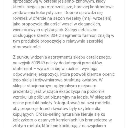
sprzedażową w okresie jesienno-zimowym, kiedy
klientki sięgają po mroczniejsze, bardziej kontrastowe
zestawienia kolorystyczne. Dobrze sprawdzi się
również w ofercie na sezon weselny (maj–wrzesień)
jako propozycja dla gości wesel w eleganckich,
wieczorowych stylizacjach. Sklepy detaliczne
obsługujące klientki 30+ z segmentu fashion znajdą w
tym produkcie propozycję o relatywnie szerokiej
stosowalności.
Z punktu widzenia asortymentu sklepu detalicznego,
naszyjnik 503949 należy do kategorii produktów
statement – wyróżnia się wizualnie i wymaga
odpowiedniej ekspozycji, która pozwoli klientce ocenić
jego skalę i trójwymiarową strukturę kwiatów. W
sklepie stacjonarnym optymalnym miejscem
prezentacji jest wisząca ekspozycja na poziomie
wzroku lub półbiust biżuteryjny na ladzie. W sklepach
online produkt należy fotografować na szyi modelki,
aby proporcje trzech kwiatów były czytelne dla
kupujących. Cross-selling naturalnie kieruje się ku
kolczykom o czarnych kamieniach lub bransoletce w
złotym metalu, które nie konkurują z naszyjnikiem