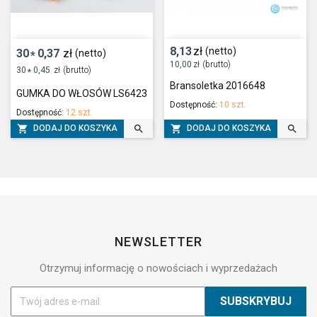
8,13
zł
(netto)
30
0,37
zł
(netto)
*
10,00
zł
(brutto)
30
0,45
zł
(brutto)
*
Bransoletka 2016648
GUMKA DO WŁOSÓW LS6423
Dostępność:
10 szt.
Dostępność:
12 szt.




DODAJ DO KOSZYKA
DODAJ DO KOSZYKA
NEWSLETTER
Otrzymuj informację o nowościach i wyprzedażach