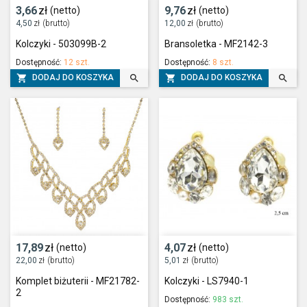
3,66
zł
9,76
zł
(netto)
(netto)
4,50
zł
(brutto)
12,00
zł
(brutto)
Kolczyki - 503099B-2
Bransoletka - MF2142-3
Dostępność:
12 szt.
Dostępność:
8 szt.




DODAJ DO KOSZYKA
DODAJ DO KOSZYKA
17,89
zł
4,07
zł
(netto)
(netto)
22,00
zł
(brutto)
5,01
zł
(brutto)
Komplet biżuterii - MF21782-
Kolczyki - LS7940-1
2
Dostępność:
983 szt.