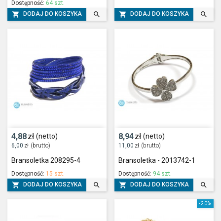
Dostępność:
64 szt.




DODAJ DO KOSZYKA
DODAJ DO KOSZYKA
4,88
zł
8,94
zł
(netto)
(netto)
6,00
zł
(brutto)
11,00
zł
(brutto)
Bransoletka 208295-4
Bransoletka - 2013742-1
Dostępność:
15 szt.
Dostępność:
94 szt.




DODAJ DO KOSZYKA
DODAJ DO KOSZYKA
-20%