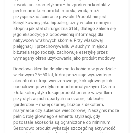
z wodą ani kosmetykami – bezpośredni kontakt z
perfumami, kremami lub morską wodą może
przyspieszać ścieranie powłoki. Produkt nie jest
klasyfikowany jako hipoalergiczny w takim samym
stopniu jak stal chirurgiczna 316L, dlatego zaleca się
jego ekspozycję z odpowiednią informacją dla
nabywców wrażliwych skórnie. Przy właściwej
pielęgnacji i przechowywaniu w suchym miejscu
biżuteria tego rodzaju zachowuje estetykę przez
wymagany okres użytkowania jako produkt modowy.
Docelowa klientka detaliczna to kobieta w przedziale
wiekowym 25–50 lat, która poszukuje wyrazistego
akcentu do stroju wieczorowego, koktajlowego lub
casualowego w stylu monochromatycznym. Czarno-
złota kolorystyka lokuje produkt przede wszystkim
przy stylizacjach opartych na czarnej lub białej
garderobie – małej czarnej, bluzce z dekoltem,
marynarce czy sukience wieczorowej. Naszyjnik może
pełnić rolę głównego elementu stylizacji, gdy
pozostałe akcesoria są ograniczone do minimum.
Sezonowo produkt wykazuje szczególną aktywność