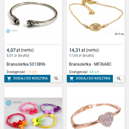
4,07
zł
14,31
zł
(netto)
(netto)
5,01
zł
(brutto)
17,60
zł
(brutto)
Bransoletka 5013896
Bransoletka - MF3668C
Dostępność:
14 szt.
Dostępność:
44 szt.




DODAJ DO KOSZYKA
DODAJ DO KOSZYKA