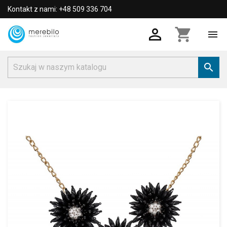
Kontakt z nami: +48 509 336 704

shopping_cart

