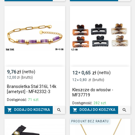
9,76
zł
(netto)
12
0,65
zł
(netto)
*
12,00
zł
(brutto)
12
0,80
zł
(brutto)
*
Bransoletka Stal 316L 14k
Kleszcze do włosów -
[ametyst] - MF42332-3
MF37719
Dostępność:
71 szt.
Dostępność:
282 szt.




DODAJ DO KOSZYKA
DODAJ DO KOSZYKA
PRODUKT BEZ RABATU