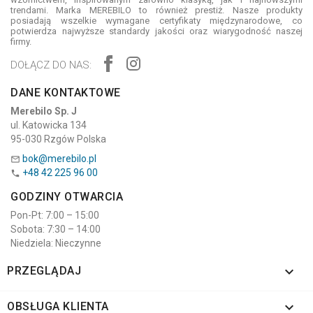
trendami. Marka MEREBILO to również prestiż. Nasze produkty
posiadają wszelkie wymagane certyfikaty międzynarodowe, co
potwierdza najwyższe standardy jakości oraz wiarygodność naszej
firmy.
DOŁĄCZ DO NAS:
DANE KONTAKTOWE
Merebilo Sp. J
ul. Katowicka 134
95-030 Rzgów Polska
bok@merebilo.pl

+48 42 225 96 00

GODZINY OTWARCIA
Pon-Pt: 7:00 – 15:00
Sobota: 7:30 – 14:00
Niedziela: Nieczynne

PRZEGLĄDAJ

OBSŁUGA KLIENTA