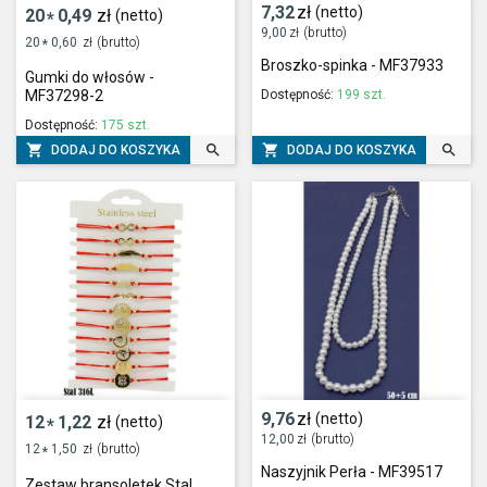
7,32
zł
(netto)
20
0,49
zł
(netto)
*
9,00
zł
(brutto)
20
0,60
zł
(brutto)
*
Broszko-spinka - MF37933
Gumki do włosów -
Dostępność:
199 szt.
MF37298-2
Dostępność:
175 szt.




DODAJ DO KOSZYKA
DODAJ DO KOSZYKA
9,76
zł
(netto)
12
1,22
zł
(netto)
*
12,00
zł
(brutto)
12
1,50
zł
(brutto)
*
Naszyjnik Perła - MF39517
Zestaw bransoletek Stal