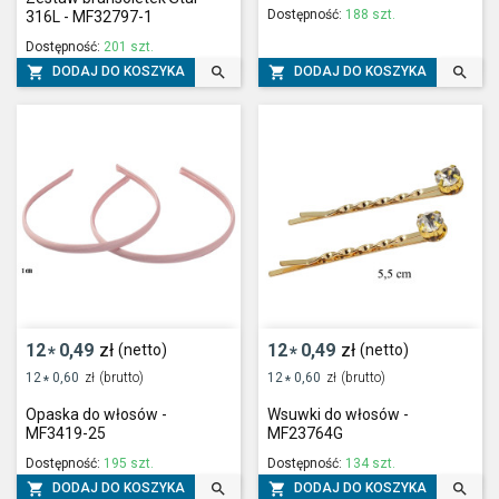
Dostępność:
188 szt.
316L - MF32797-1
Dostępność:
201 szt.




DODAJ DO KOSZYKA
DODAJ DO KOSZYKA
12
0,49
zł
12
0,49
zł
(netto)
(netto)
*
*
12
0,60
zł
(brutto)
12
0,60
zł
(brutto)
*
*
Opaska do włosów -
Wsuwki do włosów -
MF3419-25
MF23764G
Dostępność:
195 szt.
Dostępność:
134 szt.




DODAJ DO KOSZYKA
DODAJ DO KOSZYKA