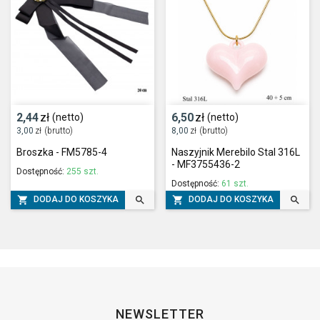
2,44
zł
6,50
zł
(netto)
(netto)
3,00
zł
(brutto)
8,00
zł
(brutto)
Broszka - FM5785-4
Naszyjnik Merebilo Stal 316L
- MF3755436-2
Dostępność:
255 szt.
Dostępność:
61 szt.




DODAJ DO KOSZYKA
DODAJ DO KOSZYKA
NEWSLETTER