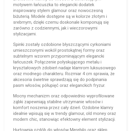
motywem łańcuszka to elegancki dodatek
inspirowany stylem glamour oraz nowoczesną
biżuterią. Modele dostępne są w kolorze złotym i
srebrnym, dzięki czemu doskonale komponują się
zarówno z codziennymi, jak i wieczorowymi
stylizacjami.
Spinki zostały ozdobione błyszczącymi cyrkoniami
umieszczonymi wokół prostokątnej formy oraz
subtelnym wzorem przypominającym elegancki
łańcuszek. Połączenie połyskującego metalu i
kryształowych zdobień nadaje klamrom luksusowego
oraz modnego charakteru. Rozmiar 4 cm sprawia, że
akcesoria świetnie sprawdzają się do podpinania
pasm włosów, półupięć oraz eleganckich fryzur.
Mocny mechanizm oraz odpowiednio wyprofilowane
ząbki zapewniają stabilne utrzymanie włosów i
komfort noszenia przez cały dzień. Ozdobne klamry
idealnie wpisują się w trendy glamour, old money oraz
modern chic, stanowiąc efektowny element stylizacji.
Hurtownia ozdób do włosów Merebilo oraz sklep