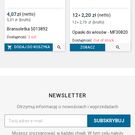
4,07
zł
(netto)
12
2,20
zł
(netto)
*
5,01
zł
(brutto)
12
2,70
zł
(brutto)
*
Bransoletka 5013892
Opaski do włosów - MF30820
Dostępność:
3 szt.
Dostępność:
Out of stock



DODAJ DO KOSZYKA
ZOBACZ
NEWSLETTER
Otrzymuj informację o nowościach i wyprzedażach
Możesz zrezygnować w każdej chwili. W tym celu należy