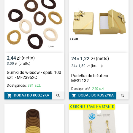
2,44
zł
(netto)
24
1,22
zł
(netto)
*
3,00
zł
(brutto)
24
1,50
zł
(brutto)
*
Gumki do włosów - opak. 100
Pudełka do biżuterii -
szt. - MF23952C
MF32132
Dostępność:
381 szt.
Dostępność:
240 szt.




DODAJ DO KOSZYKA
DODAJ DO KOSZYKA
OBECNIE BRAK NA STANIE