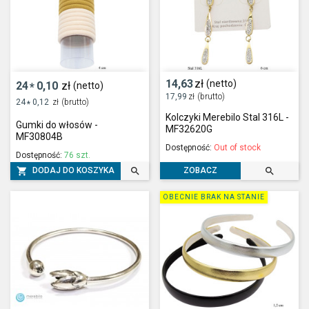
14,63
zł
(netto)
24
0,10
zł
(netto)
*
17,99
zł
(brutto)
24
0,12
zł
(brutto)
*
Kolczyki Merebilo Stal 316L -
Gumki do włosów -
MF32620G
MF30804B
Dostępność:
Out of stock
Dostępność:
76 szt.



DODAJ DO KOSZYKA
ZOBACZ
OBECNIE BRAK NA STANIE