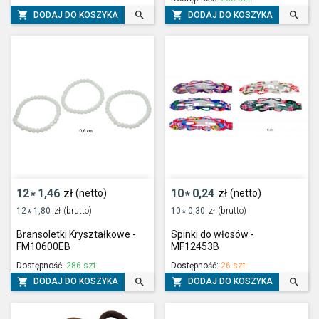




DODAJ DO KOSZYKA
DODAJ DO KOSZYKA
12
1,46
zł
10
0,24
zł
(netto)
(netto)
*
*
12
1,80
zł
(brutto)
10
0,30
zł
(brutto)
*
*
Bransoletki Kryształkowe -
Spinki do włosów -
FM10600EB
MF12453B
Dostępność:
286 szt.
Dostępność:
26 szt.




DODAJ DO KOSZYKA
DODAJ DO KOSZYKA