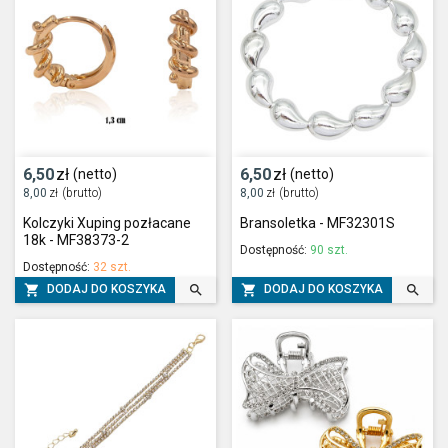
6,50
zł
6,50
zł
(netto)
(netto)
8,00
zł
(brutto)
8,00
zł
(brutto)
Kolczyki Xuping pozłacane
Bransoletka - MF32301S
18k - MF38373-2
Dostępność:
90 szt.
Dostępność:
32 szt.




DODAJ DO KOSZYKA
DODAJ DO KOSZYKA