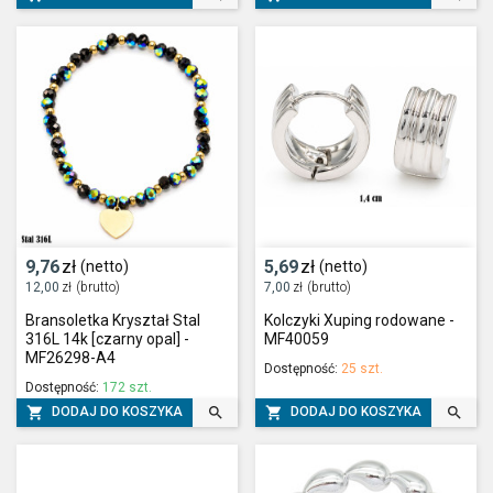
9,76
zł
5,69
zł
(netto)
(netto)
12,00
zł
(brutto)
7,00
zł
(brutto)
Bransoletka Kryształ Stal
Kolczyki Xuping rodowane -
316L 14k [czarny opal] -
MF40059
MF26298-A4
Dostępność:
25 szt.
Dostępność:
172 szt.




DODAJ DO KOSZYKA
DODAJ DO KOSZYKA