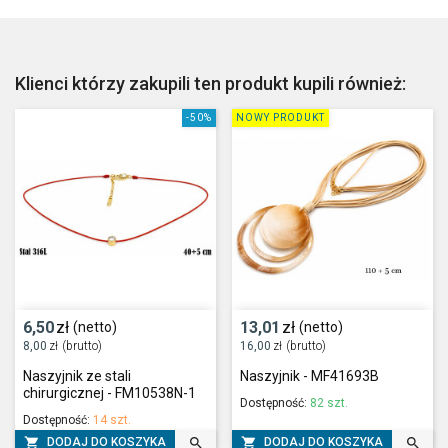
Klienci którzy zakupili ten produkt kupili również:
-50%
NOWY PRODUKT
6,50
zł
13,01
zł
(netto)
(netto)
8,00
zł
(brutto)
16,00
zł
(brutto)
Naszyjnik ze stali
Naszyjnik - MF41693B
chirurgicznej - FM10538N-1
Dostępność:
82 szt.
Dostępność:
14 szt.




DODAJ DO KOSZYKA
DODAJ DO KOSZYKA