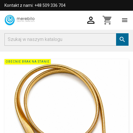
Kontakt z nami: +48 509 336 704

shopping_cart


OBECNIE BRAK NA STANIE