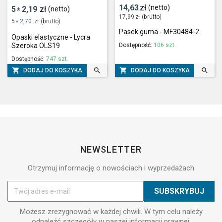
14,63
zł
(netto)
5
2,19
zł
(netto)
*
17,99
zł
(brutto)
5
2,70
zł
(brutto)
*
Pasek guma - MF30484-2
Opaski elastyczne - Lycra
Dostępność:
106 szt.
Szeroka OLS19
Dostępność:
747 szt.




DODAJ DO KOSZYKA
DODAJ DO KOSZYKA
NEWSLETTER
Otrzymuj informację o nowościach i wyprzedażach
Możesz zrezygnować w każdej chwili. W tym celu należy
odnaleźć szczegóły w naszej informacji prawnej.