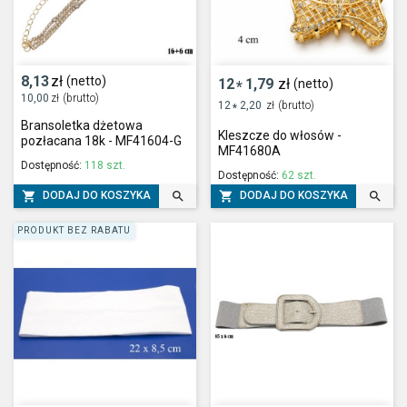
8,13
zł
(netto)
12
1,79
zł
(netto)
*
10,00
zł
(brutto)
12
2,20
zł
(brutto)
*
Bransoletka dżetowa
Kleszcze do włosów -
pozłacana 18k - MF41604-G
MF41680A
Dostępność:
118 szt.
Dostępność:
62 szt.




DODAJ DO KOSZYKA
DODAJ DO KOSZYKA
PRODUKT BEZ RABATU