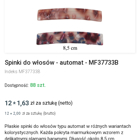
Spinki do włosów - automat - MF37733B
Indeks
MF37733B
88 szt.
Dostępność:
12
1,63
zł za sztukę
(netto)
*
12
2,00
zł za sztukę
(brutto)
*
Płaskie spinki do włosów typu automat w różnych wariantach
kolorystycznych. Każda pokryta marmurkowym wzorem z
delikatnymi plamami barwnymi. Długość około 8,5 cm.