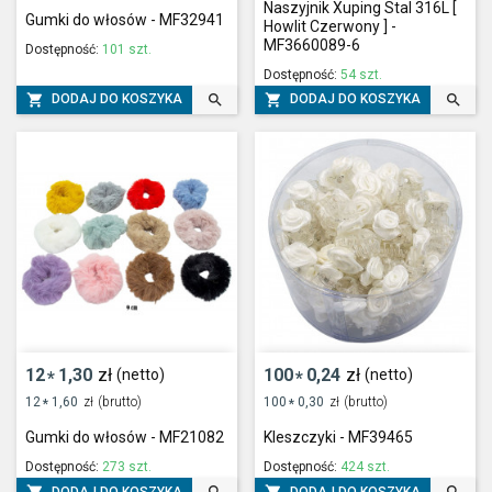
Naszyjnik Xuping Stal 316L [
Gumki do włosów - MF32941
Howlit Czerwony ] -
MF3660089-6
Dostępność:
101 szt.
Dostępność:
54 szt.




DODAJ DO KOSZYKA
DODAJ DO KOSZYKA
12
1,30
zł
100
0,24
zł
(netto)
(netto)
*
*
12
1,60
zł
(brutto)
100
0,30
zł
(brutto)
*
*
Gumki do włosów - MF21082
Kleszczyki - MF39465
Dostępność:
273 szt.
Dostępność:
424 szt.
DODAJ DO KOSZYKA
DODAJ DO KOSZYKA