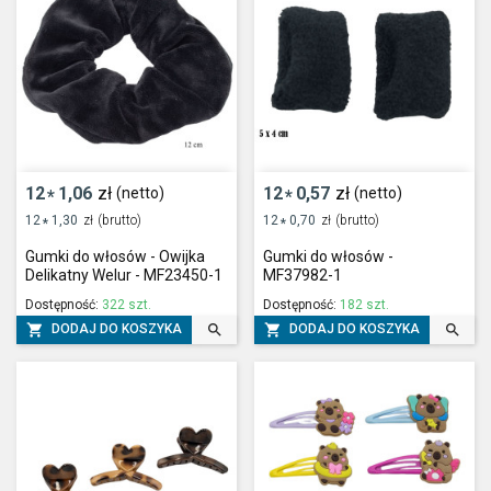
12
1,06
zł
12
0,57
zł
(netto)
(netto)
*
*
12
1,30
zł
(brutto)
12
0,70
zł
(brutto)
*
*
Gumki do włosów - Owijka
Gumki do włosów -
Delikatny Welur - MF23450-1
MF37982-1
Dostępność:
322 szt.
Dostępność:
182 szt.




DODAJ DO KOSZYKA
DODAJ DO KOSZYKA