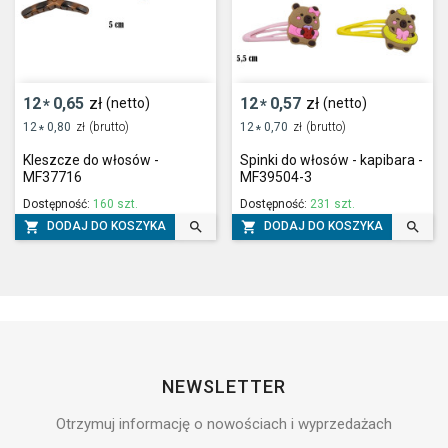
12
0,65
zł
12
0,57
zł
(netto)
(netto)
*
*
12
0,80
zł
(brutto)
12
0,70
zł
(brutto)
*
*
Kleszcze do włosów -
Spinki do włosów - kapibara -
MF37716
MF39504-3
Dostępność:
160 szt.
Dostępność:
231 szt.




DODAJ DO KOSZYKA
DODAJ DO KOSZYKA
NEWSLETTER
Otrzymuj informację o nowościach i wyprzedażach