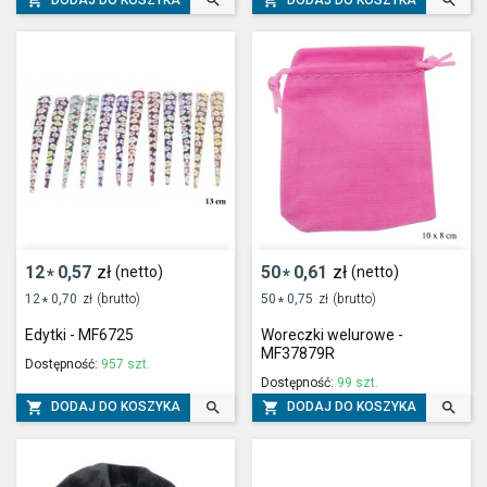




12
0,57
zł
50
0,61
zł
(netto)
(netto)
*
*
12
0,70
zł
(brutto)
50
0,75
zł
(brutto)
*
*
Edytki - MF6725
Woreczki welurowe -
MF37879R
Dostępność:
957 szt.
Dostępność:
99 szt.




DODAJ DO KOSZYKA
DODAJ DO KOSZYKA