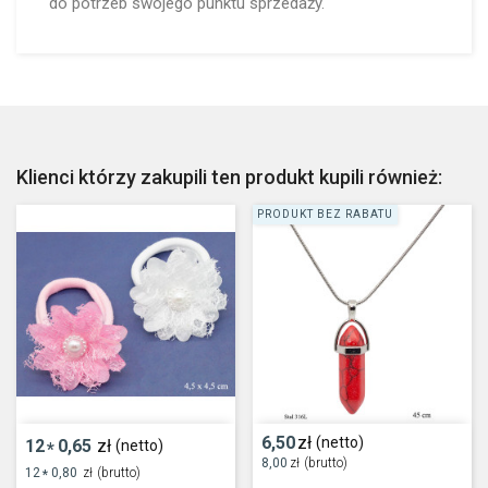
do potrzeb swojego punktu sprzedaży.
Klienci którzy zakupili ten produkt kupili również:
PRODUKT BEZ RABATU
6,50
zł
(netto)
12
0,65
zł
(netto)
*
8,00
zł
(brutto)
12
0,80
zł
(brutto)
*