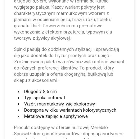
długości 8,5 cm, wykonane w formie delikatnie
wygiętego pałąka. Każdy wariant pokryty jest
charakterystycznym marmurkowym wzorem z
plamami w odcieniach beżu, brązu, różu, fioletu,
granatu i bieli. Powierzchnia ma półmatowe
wykończenie z efektem przetarcia, typowym dla
tworzyw z żywicy akrylowej.
Spinki pasują do codziennych stylizacji i sprawdzają
się jako dodatek do fryzur prostych oraz upięć.
Zróżnicowana paleta wzorów pozwala dobrać wariant
do różnych preferencji klientów. To produkt, który
dobrze uzupełnia ofertę drogeryjną, butikową lub
sklepu z akcesoriami.
Długość: 8,5 cm
Typ: spinka automat
Wzór: marmurkowy, wielokolorowy
Dostępna w kilku wariantach kolorystycznych
Metalowe zapięcie sprężynowe
Produkt dostępny w ofercie hurtowej Merebilo.
Sprawdź dostępność wariantów i dopasuj asortyment